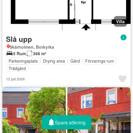
Villa
Slå upp
Skärholmen, Botkyrka
5 Rum
368 m²
Parkeringsplats
Drying area
Gård
Förvarings rum
Trädgård
12 juli 2026
Spara sökning