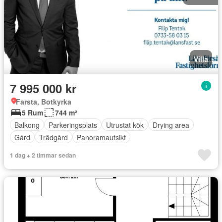
Villa
7 995 000 kr
Farsta, Botkyrka
5 Rum
744 m²
Balkong
Parkeringsplats
Utrustat kök
Drying area
Gård
Trädgård
Panoramautsikt
1 dag + 2 timmar sedan