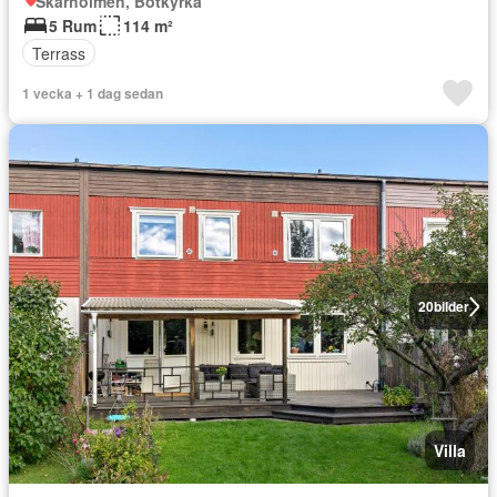
Skärholmen, Botkyrka
5 Rum
114 m²
Terrass
1 vecka + 1 dag sedan
20
bilder
Villa