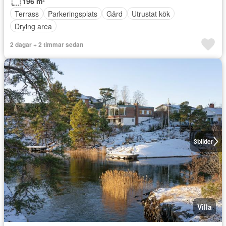
196 m²
Terrass
Parkeringsplats
Gård
Utrustat kök
Drying area
2 dagar + 2 timmar sedan
3
bilder
Villa