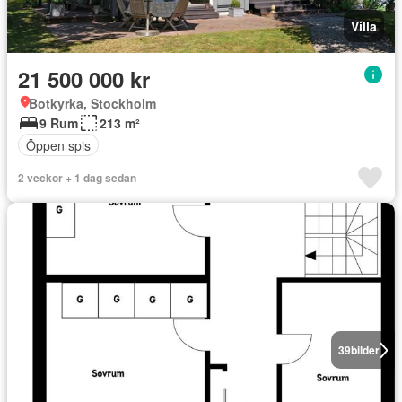
Villa
21 500 000 kr
Botkyrka, Stockholm
9 Rum
213 m²
Öppen spis
2 veckor + 1 dag sedan
39
bilder