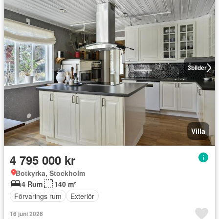
3
bilder
Villa
4 795 000 kr
Botkyrka, Stockholm
4 Rum
140 m²
Förvarings rum
Exteriör
16 juni 2026