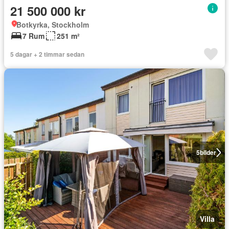
21 500 000 kr
Botkyrka, Stockholm
7 Rum
251 m²
5 dagar + 2 timmar sedan
5
bilder
Villa