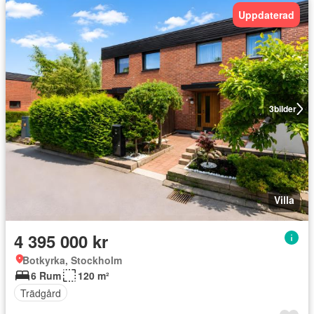
Uppdaterad
3
bilder
Villa
4 395 000 kr
Botkyrka, Stockholm
6 Rum
120 m²
Trädgård