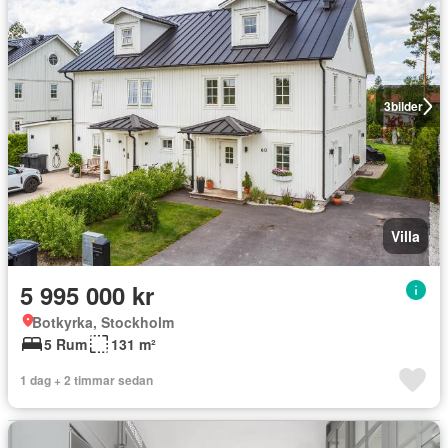
3
bilder
Villa
5 995 000 kr
Botkyrka, Stockholm
5 Rum
131 m²
1 dag + 2 timmar sedan