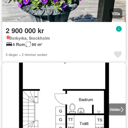
Villa
2 900 000 kr
Botkyrka, Stockholm
4 Rum
90 m²
5 dagar + 2 timmar sedan
3
bilder