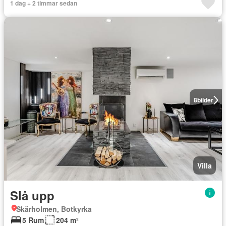
1 dag + 2 timmar sedan
8
bilder
Villa
Slå upp
Skärholmen, Botkyrka
5 Rum
204 m²