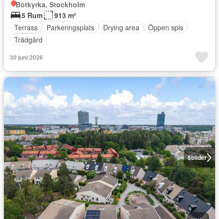
Botkyrka, Stockholm
5 Rum
913 m²
Terrass
Parkeringsplats
Drying area
Öppen spis
Trädgård
30 juni 2026
5
bilder