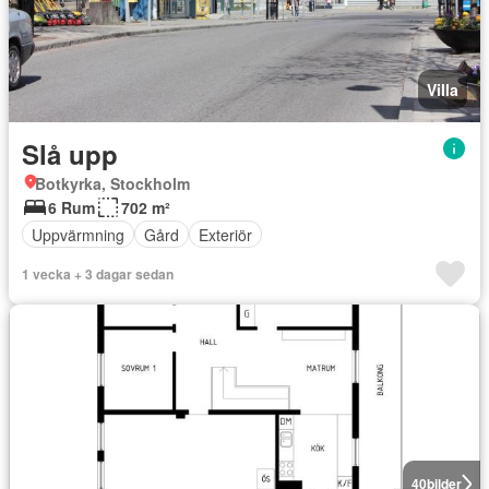
Villa
Slå upp
Botkyrka, Stockholm
6 Rum
702 m²
Uppvärmning
Gård
Exteriör
1 vecka + 3 dagar sedan
40
bilder