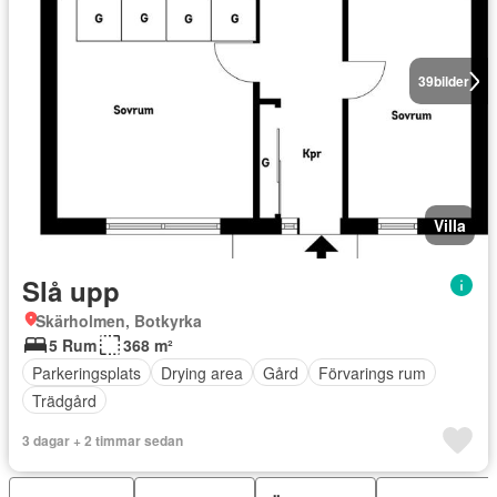
39
bilder
Villa
Slå upp
Skärholmen, Botkyrka
5 Rum
368 m²
Parkeringsplats
Drying area
Gård
Förvarings rum
Trädgård
3 dagar + 2 timmar sedan