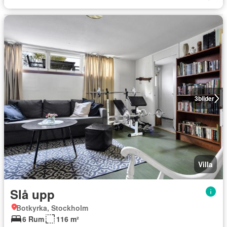
3
bilder
Villa
Slå upp
Botkyrka, Stockholm
6 Rum
116 m²