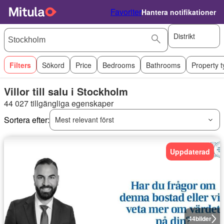
Favoriter
Hantera notifikationer
Distrikt
Filters
Sökord
Price
Bedrooms
Bathrooms
Property 
Villor till salu i Stockholm
44 027 tillgängliga egenskaper
Sortera efter:
Mest relevant först
Uppdaterad
44
bilder