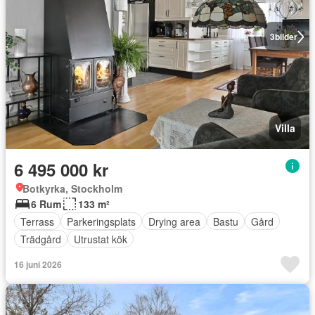
3
bilder
Villa
6 495 000 kr
Botkyrka, Stockholm
6 Rum
133 m²
Terrass
Parkeringsplats
Drying area
Bastu
Gård
Trädgård
Utrustat kök
16 juni 2026