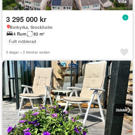
Villa
3 295 000 kr
Botkyrka, Stockholm
4 Rum
82 m²
Fullt möblerad
5 dagar + 2 timmar sedan
3
bilder