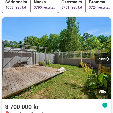
Södermalm
Nacka
Östermalm
Bromma
4058 resultat
3790 resultat
3751 resultat
3724 resultat
3
bilder
Villa
3 700 000 kr