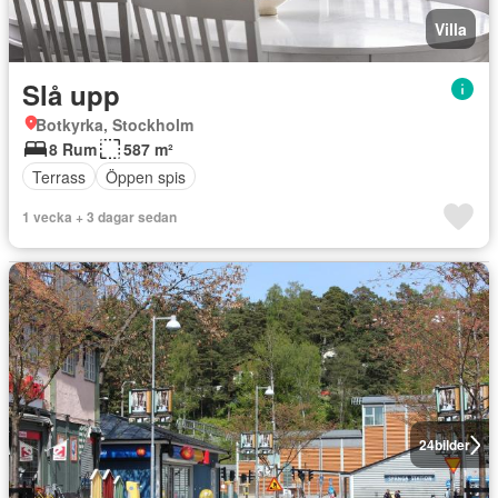
Villa
Slå upp
Botkyrka, Stockholm
8 Rum
587 m²
Terrass
Öppen spis
1 vecka + 3 dagar sedan
24
bilder