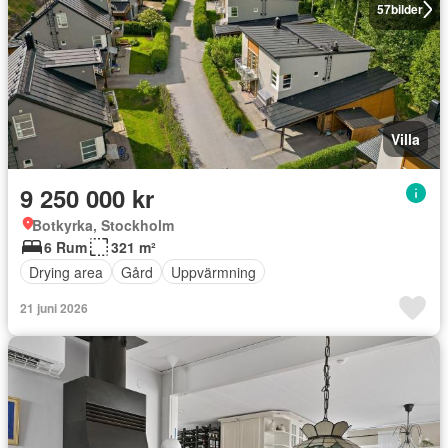
57
bilder
Villa
9 250 000 kr
Botkyrka, Stockholm
6 Rum
321 m²
Drying area
Gård
Uppvärmning
21 juni 2026