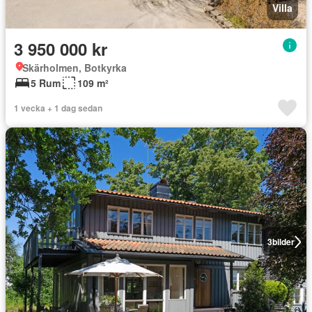
Villa
3 950 000 kr
Skärholmen, Botkyrka
5 Rum
109 m²
1 vecka + 1 dag sedan
3
bilder