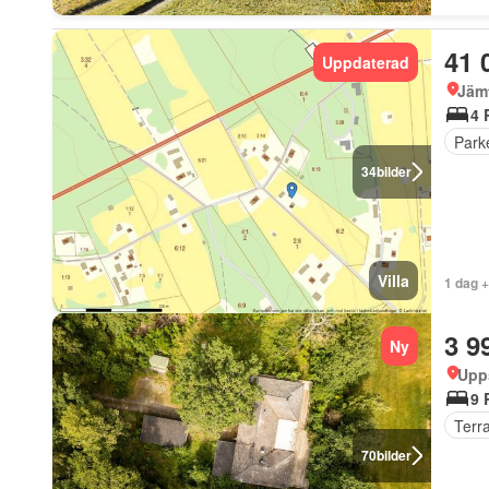
41 
Uppdaterad
Jäm
4 
Park
34
bilder
Villa
1 dag 
3 9
Ny
Upp
9 
Terr
70
bilder