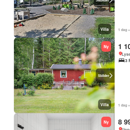
58
bilder
Villa
1 dag 
1 1
Ny
Lyse
3 
5
bilder
Villa
1 dag 
8 9
Ny
Upp