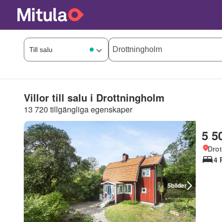
Villor till salu i Drottningholm
13 720 tillgängliga egenskaper
5 5
Dro
4 
5
bilder