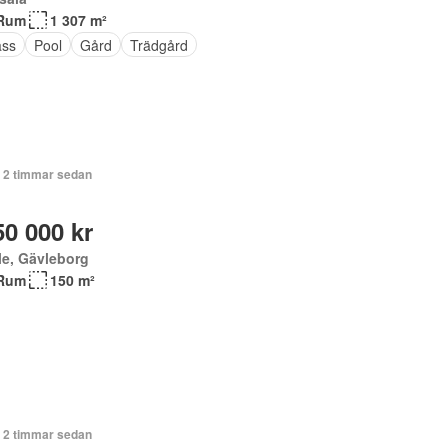
Rum
1 307 m²
ass
Pool
Gård
Trädgård
+ 2 timmar sedan
50 000 kr
le, Gävleborg
Rum
150 m²
+ 2 timmar sedan