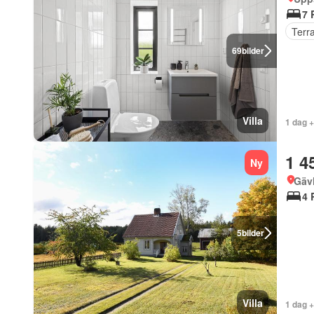
7 
Terr
69
bilder
Villa
1 dag 
1 4
Ny
Gäv
4 
5
bilder
Villa
1 dag 