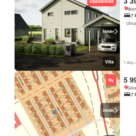
3 3
Uppdaterad
Norr
7 
Utrus
5
bilder
Villa
1 dag 
5 9
Ny
Göte
7 
3
bilder