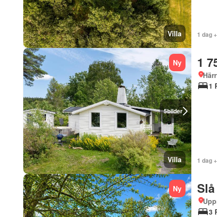
Villa
1 dag 
1 7
Ny
Härr
1 
5
bilder
Villa
1 dag 
Slå
Ny
Upp
3 