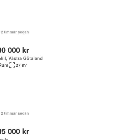
+ 2 timmar sedan
00 000 kr
kil, Västra Götaland
Rum
27 m²
+ 2 timmar sedan
95 000 kr
sala