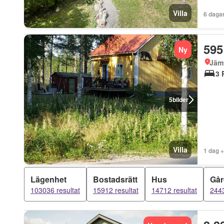
Villa
6 daga
595
Ny
Jäm
3 
5
bilder
Villa
1 dag 
Lägenhet
Bostadsrätt
Hus
Går
103036 resultat
15912 resultat
14712 resultat
2443