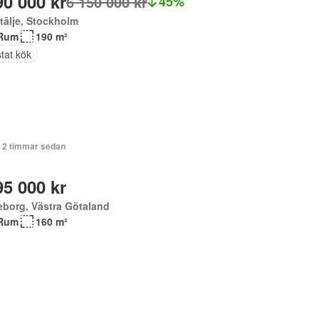
90 000 kr
6 150 000 kr
45%
tälje, Stockholm
Rum
190 m²
tat kök
+ 2 timmar sedan
95 000 kr
borg, Västra Götaland
Rum
160 m²