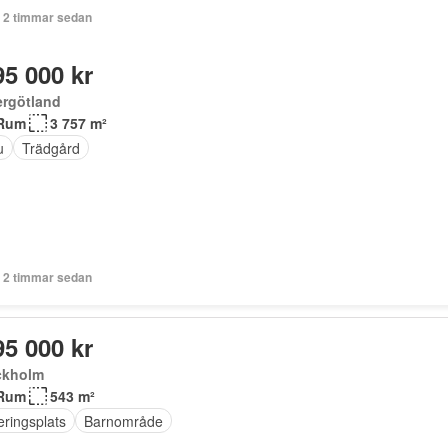
+ 2 timmar sedan
95 000 kr
ergötland
Rum
3 757 m²
u
Trädgård
+ 2 timmar sedan
95 000 kr
ckholm
Rum
543 m²
eringsplats
Barnområde