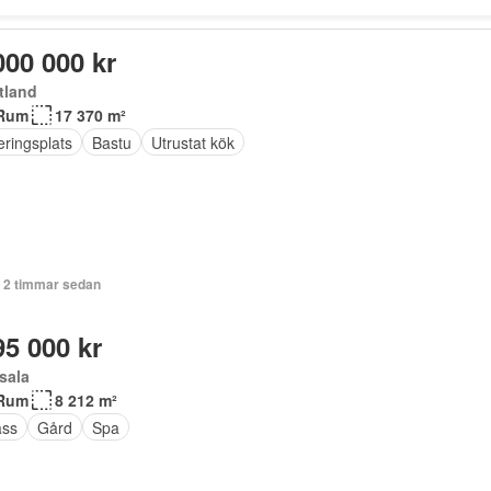
000 000 kr
tland
Rum
17 370 m²
eringsplats
Bastu
Utrustat kök
+ 2 timmar sedan
95 000 kr
sala
Rum
8 212 m²
ass
Gård
Spa