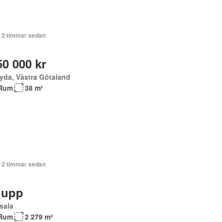
+ 2 timmar sedan
50 000 kr
yda, Västra Götaland
Rum
38 m²
+ 2 timmar sedan
 upp
sala
Rum
2 279 m²