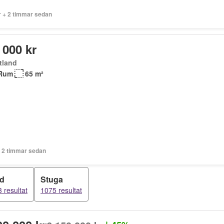
r + 2 timmar sedan
 000 kr
tland
Rum
65 m²
+ 2 timmar sedan
d
Stuga
 resultat
1075 resultat