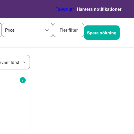
Favoriter
Hantera notifikationer
Fler filter
Price
Spara sökning
evant först