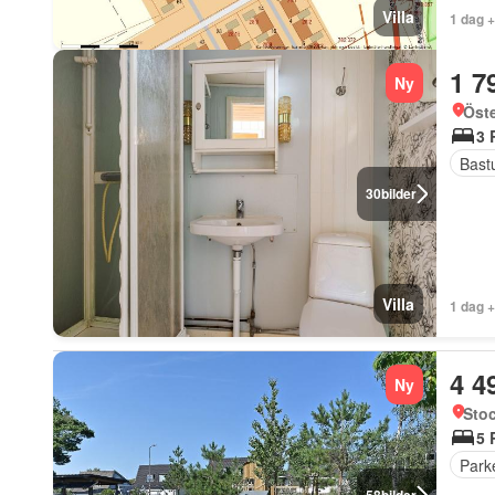
Villa
1 dag 
1 7
Ny
Öst
3 
Bast
30
bilder
Villa
1 dag 
4 4
Ny
Sto
5 
Park