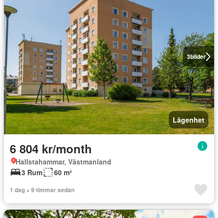
3
bilder
Lägenhet
6 804 kr/month
Hallstahammar, Västmanland
3 Rum
60 m²
1 dag + 9 timmar sedan