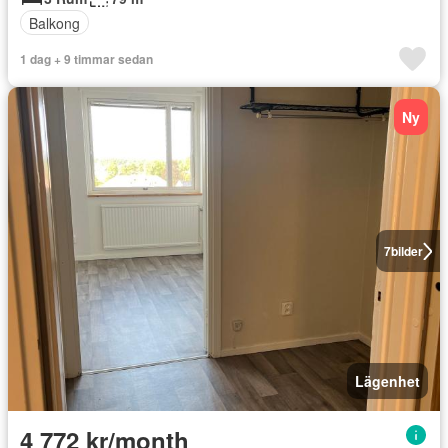
Balkong
1 dag + 9 timmar sedan
Ny
7
bilder
Lägenhet
4 772 kr/month