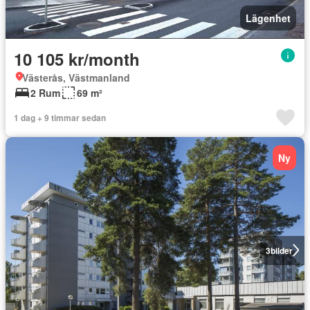
Lägenhet
10 105 kr/month
Västerås, Västmanland
2 Rum
69 m²
1 dag + 9 timmar sedan
Ny
3
bilder