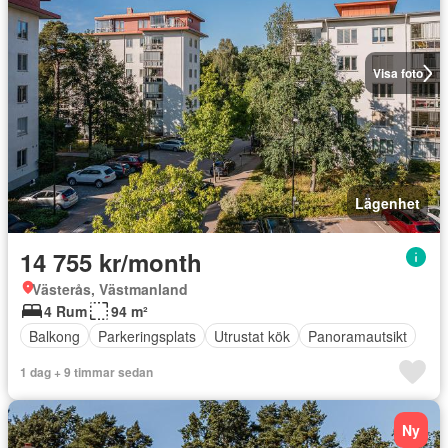
Visa foto
Lägenhet
14 755 kr/month
Västerås, Västmanland
4 Rum
94 m²
Balkong
Parkeringsplats
Utrustat kök
Panoramautsikt
1 dag + 9 timmar sedan
Ny