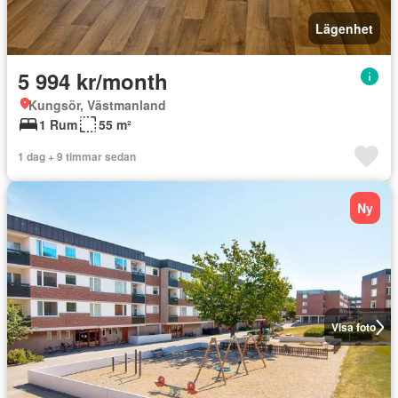
Lägenhet
5 994 kr/month
Kungsör, Västmanland
1 Rum
55 m²
1 dag + 9 timmar sedan
Ny
Visa foto