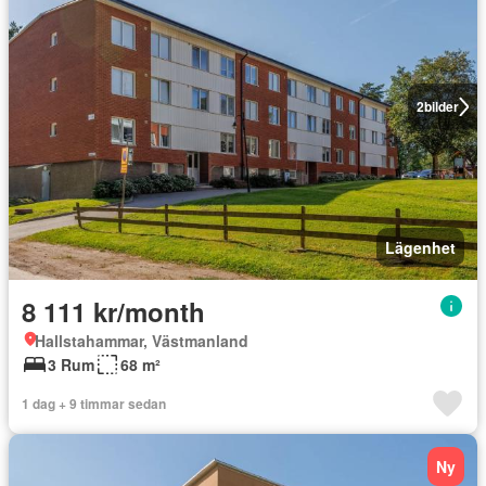
2
bilder
Lägenhet
8 111 kr/month
Hallstahammar, Västmanland
3 Rum
68 m²
1 dag + 9 timmar sedan
Ny