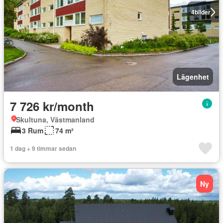
4
bilder
Lägenhet
7 726 kr/month
Skultuna, Västmanland
3 Rum
74 m²
1 dag + 9 timmar sedan
Ny