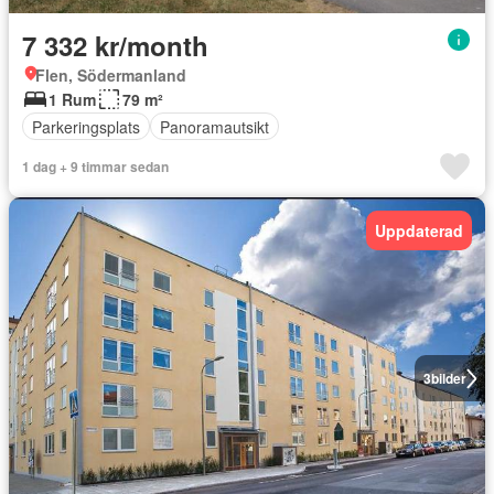
7 332 kr/month
Flen, Södermanland
1 Rum
79 m²
Parkeringsplats
Panoramautsikt
1 dag + 9 timmar sedan
Uppdaterad
3
bilder