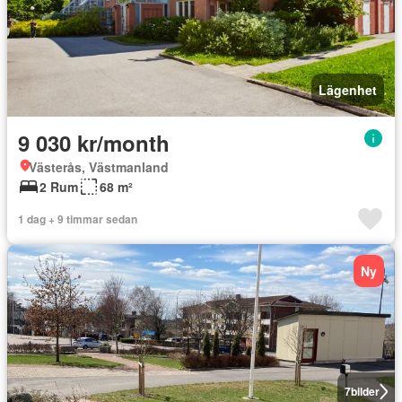
Lägenhet
9 030 kr/month
Västerås, Västmanland
2 Rum
68 m²
1 dag + 9 timmar sedan
Ny
7
bilder