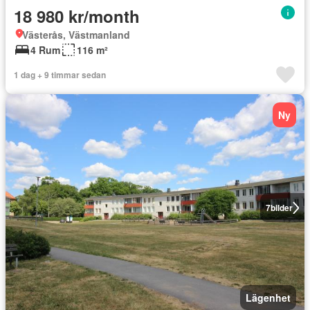
18 980 kr/month
Västerås, Västmanland
4 Rum
116 m²
1 dag + 9 timmar sedan
Ny
7
bilder
Lägenhet