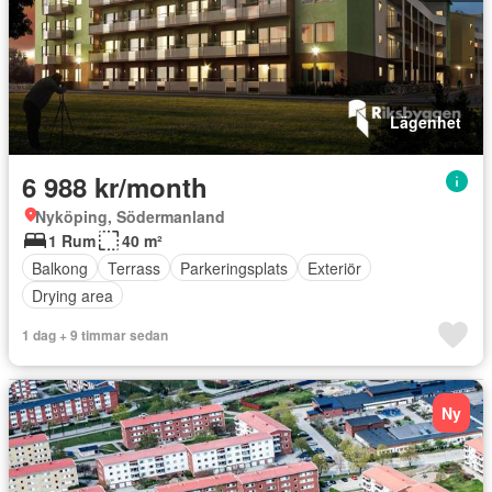
Lägenhet
6 988 kr/month
Nyköping, Södermanland
1 Rum
40 m²
Balkong
Terrass
Parkeringsplats
Exteriör
Drying area
1 dag + 9 timmar sedan
Ny