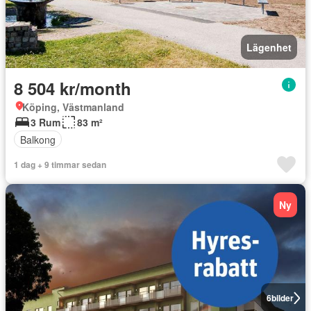
Lägenhet
8 504 kr/month
Köping, Västmanland
3 Rum
83 m²
Balkong
1 dag + 9 timmar sedan
Ny
6
bilder