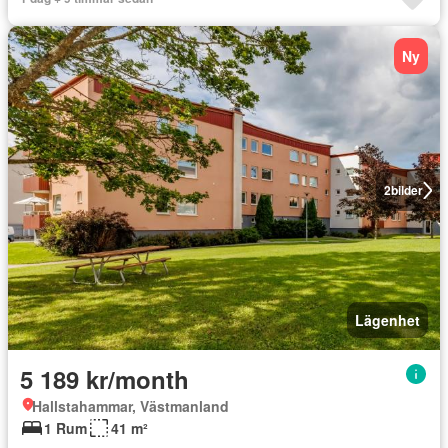
Ny
2
bilder
Lägenhet
5 189 kr/month
Hallstahammar, Västmanland
1 Rum
41 m²