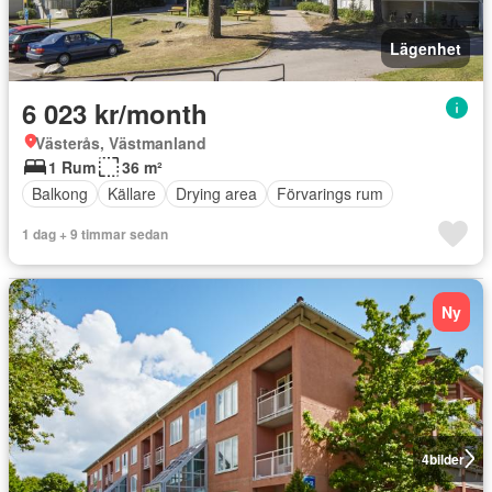
Lägenhet
6 023 kr/month
Västerås, Västmanland
1 Rum
36 m²
Balkong
Källare
Drying area
Förvarings rum
1 dag + 9 timmar sedan
Ny
4
bilder