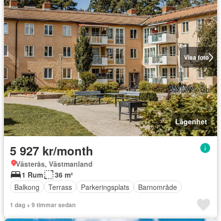
Visa foto
Lägenhet
5 927 kr/month
Västerås, Västmanland
1 Rum
36 m²
Balkong
Terrass
Parkeringsplats
Barnområde
1 dag + 9 timmar sedan