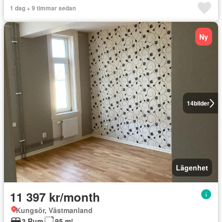
1 dag + 9 timmar sedan
Ny
14
bilder
Lägenhet
11 397 kr/month
Kungsör, Västmanland
3 Rum
95 m²