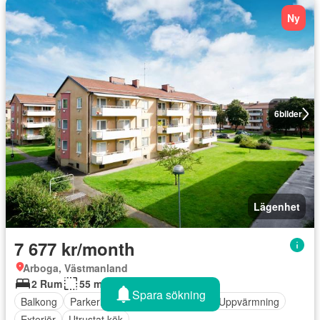
Ny
6
bilder
Lägenhet
7 677 kr/month
Arboga, Västmanland
2 Rum
55 m²
Spara sökning
Balkong
Parkeringsplats
Drying area
Uppvärmning
Exteriör
Utrustat kök