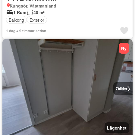
Kungsör, Västmanland
1 Rum
40 m²
Balkong
Exteriör
1 dag + 9 timmar sedan
Ny
7
bilder
Lägenhet