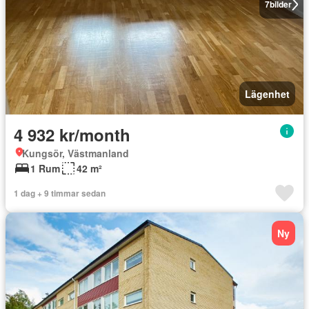
7
bilder
Lägenhet
4 932 kr/month
Kungsör, Västmanland
1 Rum
42 m²
1 dag + 9 timmar sedan
Ny