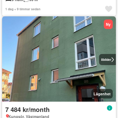
1 dag + 9 timmar sedan
Ny
8
bilder
Lägenhet
7 484 kr/month
Kungsör, Västmanland