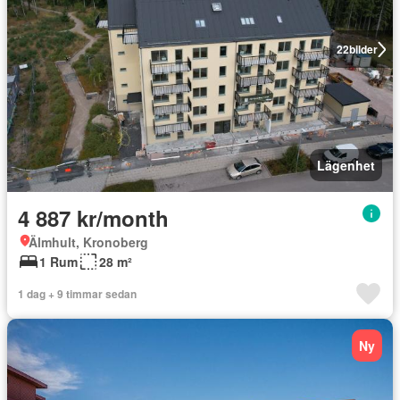
22
bilder
Lägenhet
4 887 kr/month
Älmhult, Kronoberg
1 Rum
28 m²
1 dag + 9 timmar sedan
Ny