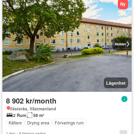
Ny
4
bilder
Lägenhet
8 902 kr/month
Västerås, Västmanland
2 Rum
58 m²
Källare
Drying area
Förvarings rum
1 dag + 9 timmar sedan