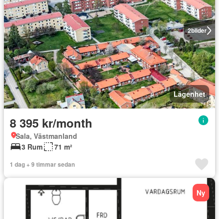
2
bilder
Lägenhet
8 395 kr/month
Sala, Västmanland
3 Rum
71 m²
1 dag + 9 timmar sedan
Ny