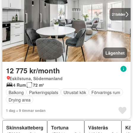
21
bilder
Lägenhet
12 775 kr/month
Eskilstuna, Södermanland
4 Rum
72 m²
Balkong
Parkeringsplats
Utrustat kök
Förvarings rum
Drying area
1 dag + 9 timmar sedan
Skinnskatteberg
Tortuna
Västerås
Kö