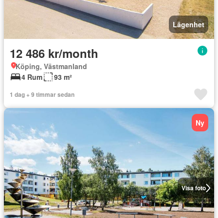
Lägenhet
12 486 kr/month
Köping, Västmanland
4 Rum
93 m²
1 dag + 9 timmar sedan
Ny
Visa foto