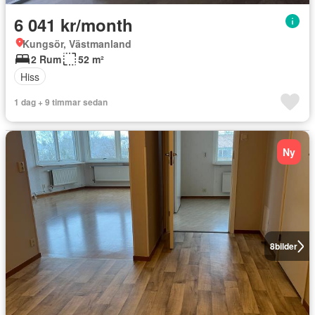
6 041 kr/month
Kungsör, Västmanland
2 Rum
52 m²
Hiss
1 dag + 9 timmar sedan
Ny
8
bilder