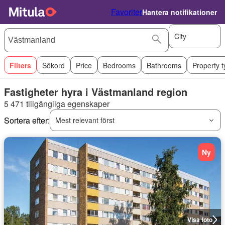
Favoriter
Hantera notifikationer
City
Filters
Sökord
Price
Bedrooms
Bathrooms
Property 
Fastigheter hyra i Västmanland region
5 471 tillgängliga egenskaper
Sortera efter:
Mest relevant först
Ny
Visa foto