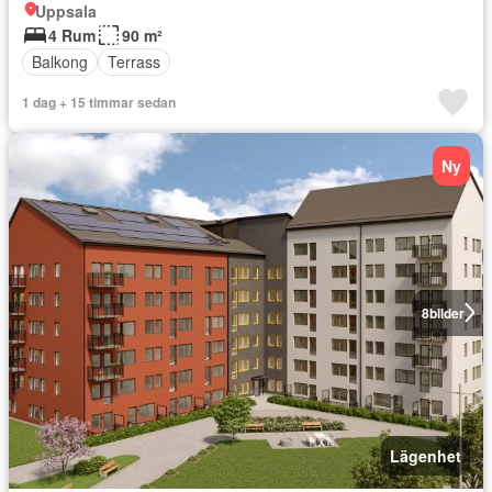
Uppsala
4 Rum
90 m²
Balkong
Terrass
1 dag + 15 timmar sedan
Ny
8
bilder
Lägenhet