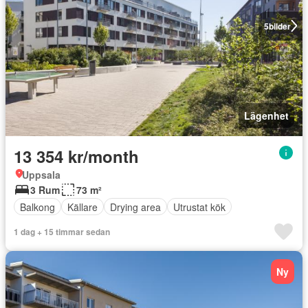
5
bilder
Lägenhet
13 354 kr/month
Uppsala
3 Rum
73 m²
Balkong
Källare
Drying area
Utrustat kök
1 dag + 15 timmar sedan
Ny