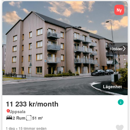
Ny
10
bilder
Lägenhet
11 233 kr/month
Uppsala
2 Rum
51 m²
1 dag + 15 timmar sedan