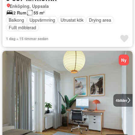
Enköping, Uppsala
2 Rum
55 m²
Balkong
Uppvärmning
Utrustat kök
Drying area
Fullt möblerad
1 dag + 15 timmar sedan
Ny
4
bilder