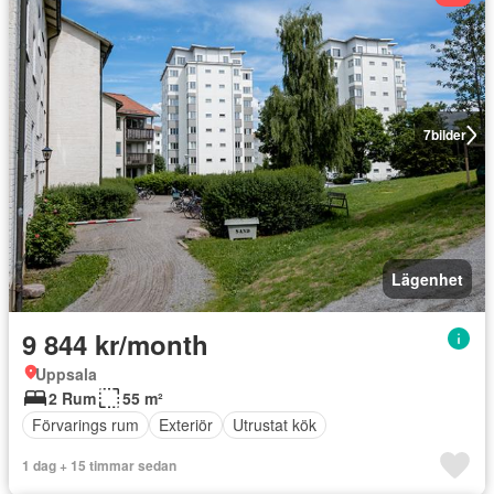
7
bilder
Lägenhet
9 844 kr/month
Uppsala
2 Rum
55 m²
Förvarings rum
Exteriör
Utrustat kök
1 dag + 15 timmar sedan