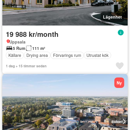
Lägenhet
19 988 kr/month
Uppsala
5 Rum
111 m²
Källare
Drying area
Förvarings rum
Utrustat kök
1 dag + 15 timmar sedan
Ny
8
bilder