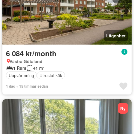
Lägenhet
6 084 kr/month
Västra Götaland
1 Rum
41 m²
Uppvärmning
Utrustat kök
1 dag + 15 timmar sedan
Ny