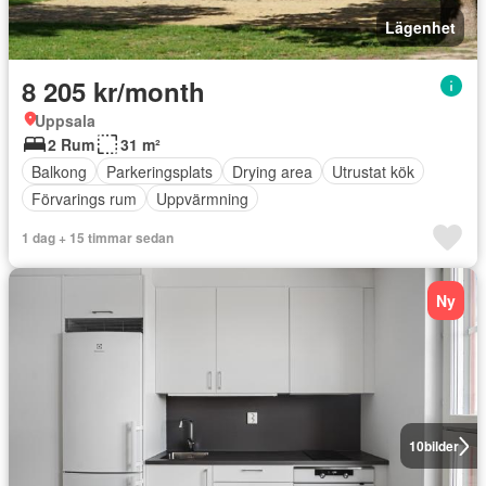
Lägenhet
8 205 kr/month
Uppsala
2 Rum
31 m²
Balkong
Parkeringsplats
Drying area
Utrustat kök
Förvarings rum
Uppvärmning
1 dag + 15 timmar sedan
Ny
10
bilder