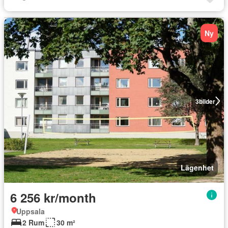
Ny
3
bilder
Lägenhet
6 256 kr/month
Uppsala
2 Rum
30 m²