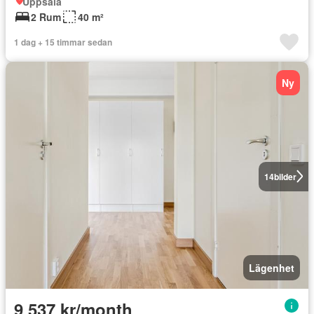
Uppsala
2 Rum
40 m²
1 dag + 15 timmar sedan
Ny
14
bilder
Lägenhet
9 537 kr/month