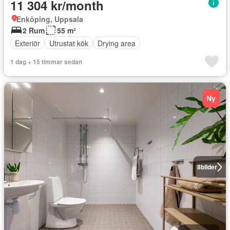
11 304 kr/month
Enköping, Uppsala
2 Rum
55 m²
Exteriör
Utrustat kök
Drying area
1 dag + 15 timmar sedan
Ny
8
bilder