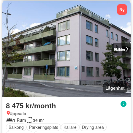
Ny
9
bilder
Lägenhet
8 475 kr/month
Uppsala
1 Rum
34 m²
Balkong
Parkeringsplats
Källare
Drying area