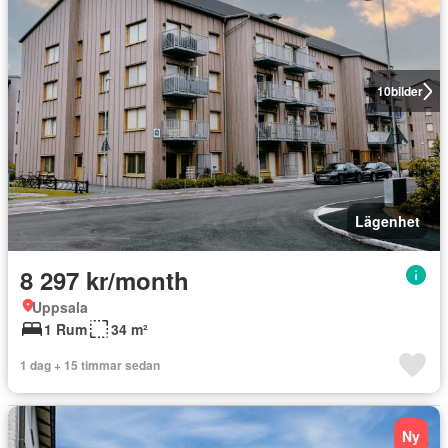
10
bilder
Lägenhet
8 297 kr/month
Uppsala
1 Rum
34 m²
1 dag + 15 timmar sedan
Ny