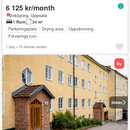
6 125 kr/month
Enköping, Uppsala
1 Rum
34 m²
Parkeringsplats
Drying area
Uppvärmning
Förvarings rum
1 dag + 15 timmar sedan
Ny
6
bilder