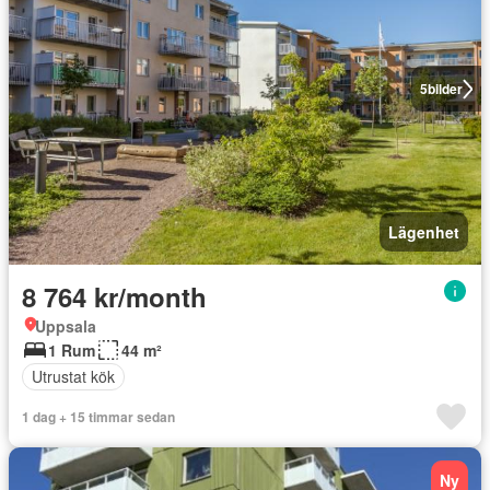
5
bilder
Lägenhet
8 764 kr/month
Uppsala
1 Rum
44 m²
Utrustat kök
1 dag + 15 timmar sedan
Ny