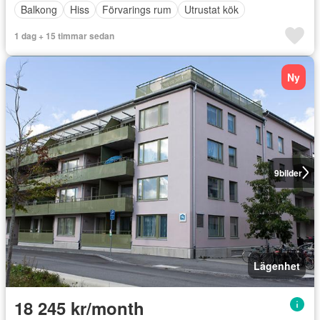
Balkong
Hiss
Förvarings rum
Utrustat kök
1 dag + 15 timmar sedan
Ny
9
bilder
Lägenhet
18 245 kr/month