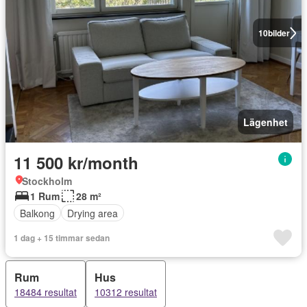
10
bilder
Lägenhet
11 500 kr/month
Stockholm
1 Rum
28 m²
Balkong
Drying area
1 dag + 15 timmar sedan
Rum
Hus
18484 resultat
10312 resultat