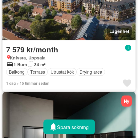
Lägenhet
7 579 kr/month
Knivsta, Uppsala
1 Rum
34 m²
Balkong
Terrass
Utrustat kök
Drying area
1 dag + 15 timmar sedan
Ny
Spara sökning