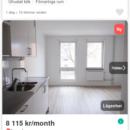
Utrustat kök
Förvarings rum
1 dag + 15 timmar sedan
Ny
7
bilder
Lägenhet
8 115 kr/month