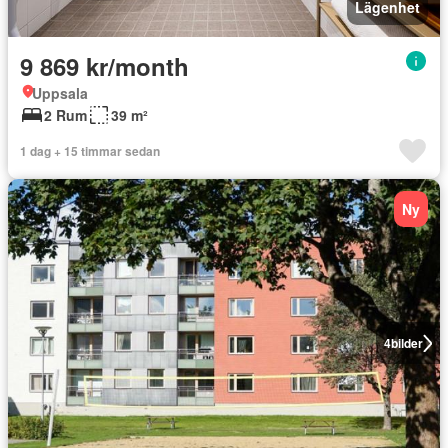
Lägenhet
9 869 kr/month
Uppsala
2 Rum
39 m²
1 dag + 15 timmar sedan
Ny
4
bilder