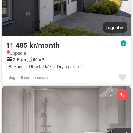
Lägenhet
11 485 kr/month
Uppsala
2 Rum
60 m²
Balkong
Utrustat kök
Drying area
1 dag + 15 timmar sedan
Ny