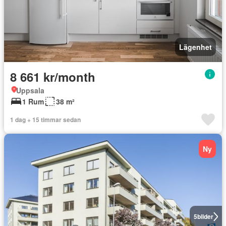
Lägenhet
8 661 kr/month
Uppsala
1 Rum
38 m²
1 dag + 15 timmar sedan
Ny
5
bilder