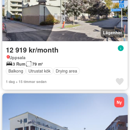
Lägenhet
12 919 kr/month
Uppsala
3 Rum
79 m²
Balkong
Utrustat kök
Drying area
1 dag + 15 timmar sedan
Ny