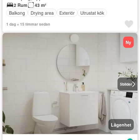
2 Rum
43 m²
Balkong
Drying area
Exteriör
Utrustat kök
1 dag + 15 timmar sedan
Ny
5
bilder
Lägenhet