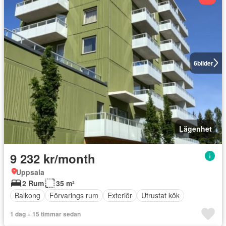
6
bilder
Lägenhet
9 232 kr/month
Uppsala
2 Rum
35 m²
Balkong
Förvarings rum
Exteriör
Utrustat kök
1 dag + 15 timmar sedan