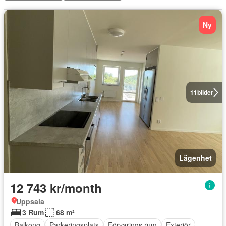
Ny
11
bilder
Lägenhet
12 743 kr/month
Uppsala
3 Rum
68 m²
Balkong
Parkeringsplats
Förvarings rum
Exteriör