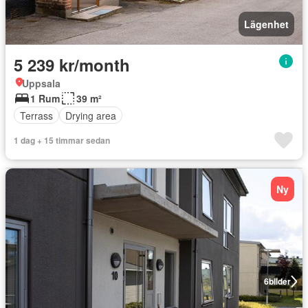
Lägenhet
5 239 kr/month
Uppsala
1 Rum
39 m²
Terrass
Drying area
1 dag + 15 timmar sedan
Ny
6
bilder