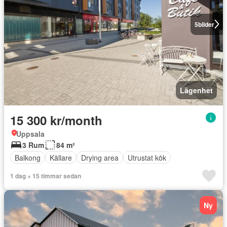
5
bilder
Lägenhet
15 300 kr/month
Uppsala
3 Rum
84 m²
Balkong
Källare
Drying area
Utrustat kök
1 dag + 15 timmar sedan
Ny