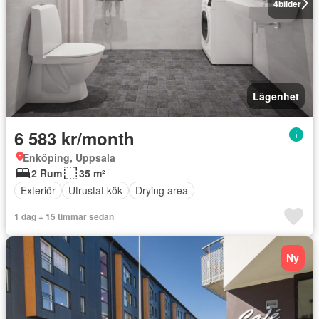
4
bilder
Lägenhet
6 583 kr/month
Enköping, Uppsala
2 Rum
35 m²
Exteriör
Utrustat kök
Drying area
1 dag + 15 timmar sedan
Ny