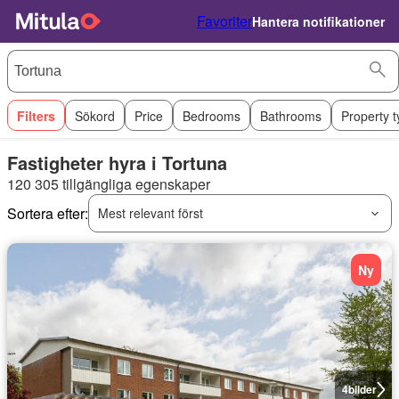
Favoriter
Hantera notifikationer
Filters
Sökord
Price
Bedrooms
Bathrooms
Property 
Fastigheter hyra i Tortuna
120 305 tillgängliga egenskaper
Sortera efter:
Mest relevant först
Ny
4
bilder