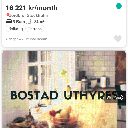
16 221 kr/month
Jordbro, Stockholm
5 Rum
124 m²
Balkong
Terrass
2 dagar + 7 timmar sedan
Visa foto