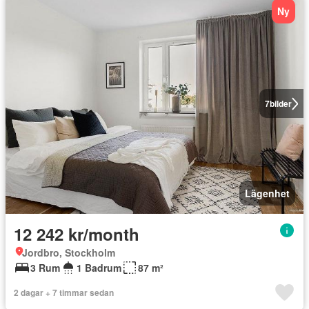
Ny
7
bilder
Lägenhet
12 242 kr/month
Jordbro, Stockholm
3 Rum
1 Badrum
87 m²
2 dagar + 7 timmar sedan