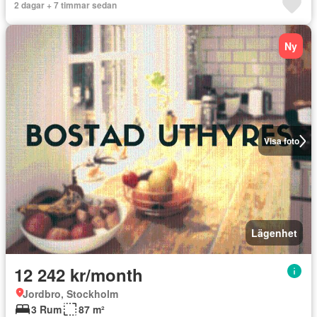
2 dagar + 7 timmar sedan
Ny
Visa foto
Lägenhet
12 242 kr/month
Jordbro, Stockholm
3 Rum
87 m²