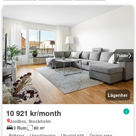
7
bilder
Lägenhet
10 921 kr/month
Jordbro, Stockholm
3 Rum
80 m²
Balkong
Uppvärmning
Utrustat kök
Drying area