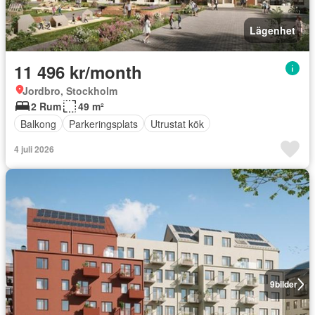
Lägenhet
11 496 kr/month
Jordbro, Stockholm
2 Rum
49 m²
Balkong
Parkeringsplats
Utrustat kök
4 juli 2026
9
bilder