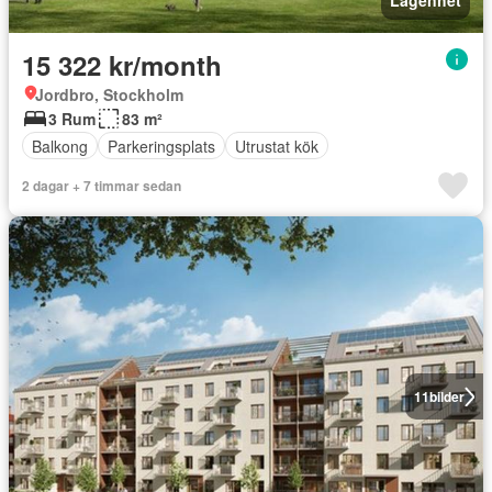
Lägenhet
15 322 kr/month
Jordbro, Stockholm
3 Rum
83 m²
Balkong
Parkeringsplats
Utrustat kök
2 dagar + 7 timmar sedan
11
bilder