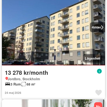
4
bilder
Lägenhet
13 278 kr/month
Jordbro, Stockholm
3 Rum
68 m²
24 maj 2026
Ny