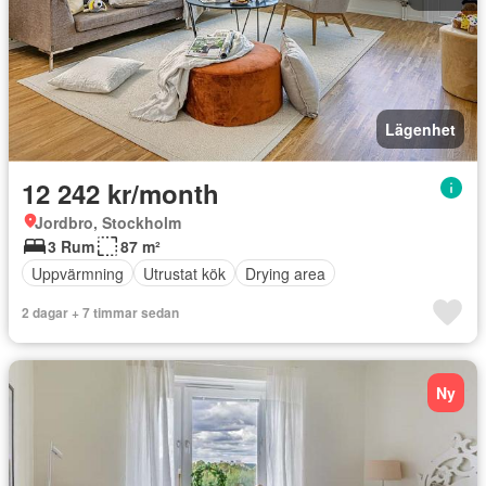
Lägenhet
12 242 kr/month
Jordbro, Stockholm
3 Rum
87 m²
Uppvärmning
Utrustat kök
Drying area
2 dagar + 7 timmar sedan
Ny