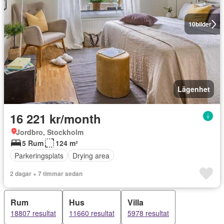
10
bilder
Lägenhet
16 221 kr/month
Jordbro, Stockholm
5 Rum
124 m²
Parkeringsplats
Drying area
2 dagar + 7 timmar sedan
Rum
Hus
Villa
18807 resultat
11660 resultat
5978 resultat