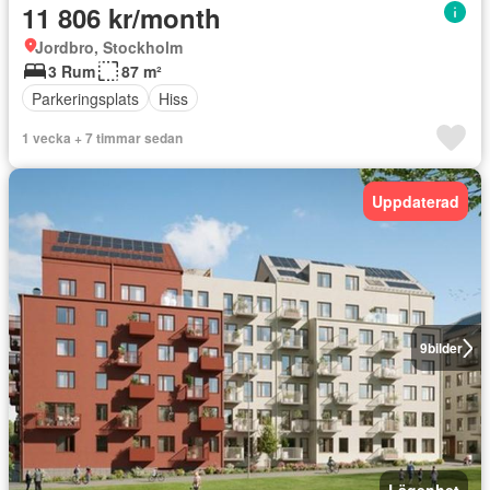
11 806 kr/month
Jordbro, Stockholm
3 Rum
87 m²
Parkeringsplats
Hiss
1 vecka + 7 timmar sedan
Uppdaterad
9
bilder