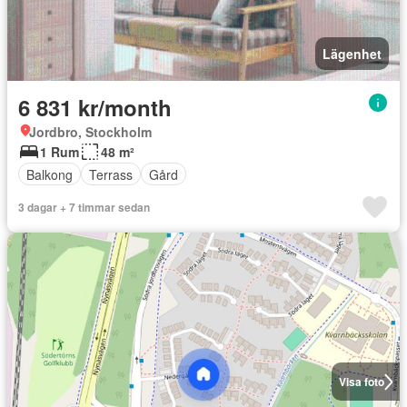
Lägenhet
6 831 kr/month
Jordbro, Stockholm
1 Rum
48 m²
Balkong
Terrass
Gård
3 dagar + 7 timmar sedan
Visa foto