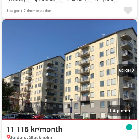
4 dagar + 7 timmar sedan
6
bilder
Lägenhet
11 116 kr/month
Jordbro, Stockholm