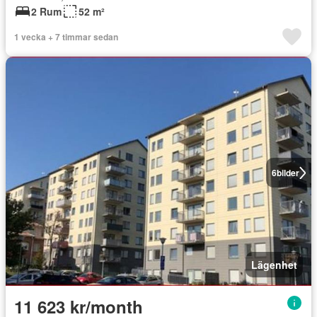
2 Rum
52 m²
1 vecka + 7 timmar sedan
6
bilder
Lägenhet
11 623 kr/month