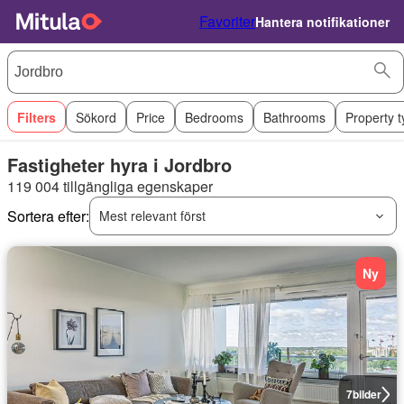
Favoriter
Hantera notifikationer
Filters
Sökord
Price
Bedrooms
Bathrooms
Property 
Fastigheter hyra i Jordbro
119 004 tillgängliga egenskaper
Sortera efter:
Mest relevant först
Ny
7
bilder