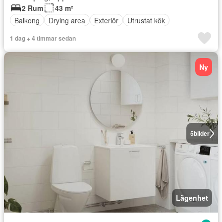
2 Rum
43 m²
Balkong
Drying area
Exteriör
Utrustat kök
1 dag + 4 timmar sedan
Ny
5
bilder
Lägenhet