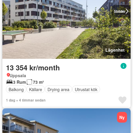
5
bilder
Lägenhet
13 354 kr/month
Uppsala
3 Rum
73 m²
Balkong
Källare
Drying area
Utrustat kök
1 dag + 4 timmar sedan
Ny