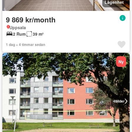
Lägenhet
9 869 kr/month
Uppsala
2 Rum
39 m²
1 dag + 4 timmar sedan
Ny
4
bilder