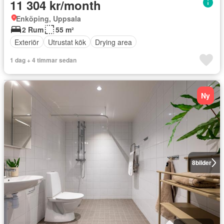
11 304 kr/month
Enköping, Uppsala
2 Rum
55 m²
Exteriör
Utrustat kök
Drying area
1 dag + 4 timmar sedan
Ny
8
bilder