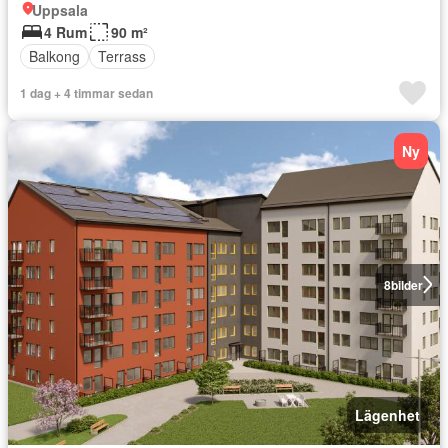
Uppsala
4 Rum
90 m²
Balkong
Terrass
1 dag + 4 timmar sedan
Ny
8
bilder
Lägenhet