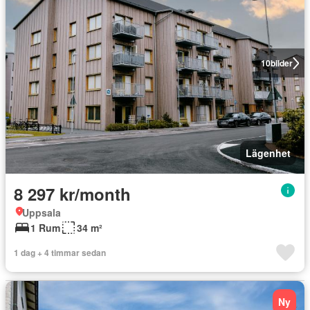
10
bilder
Lägenhet
8 297 kr/month
Uppsala
1 Rum
34 m²
1 dag + 4 timmar sedan
Ny