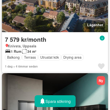
Lägenhet
7 579 kr/month
Knivsta, Uppsala
1 Rum
34 m²
Balkong
Terrass
Utrustat kök
Drying area
1 dag + 4 timmar sedan
Ny
Spara sökning