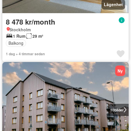
Lägenhet
8 478 kr/month
Stockholm
1 Rum
29 m²
Balkong
1 dag + 4 timmar sedan
Ny
10
bilder