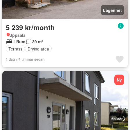
Lägenhet
5 239 kr/month
Uppsala
1 Rum
39 m²
Terrass
Drying area
1 dag + 4 timmar sedan
Ny
6
bilder