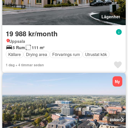
Lägenhet
19 988 kr/month
Uppsala
5 Rum
111 m²
Källare
Drying area
Förvarings rum
Utrustat kök
1 dag + 4 timmar sedan
Ny
8
bilder