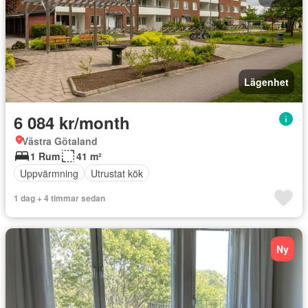
Lägenhet
6 084 kr/month
Västra Götaland
1 Rum
41 m²
Uppvärmning
Utrustat kök
1 dag + 4 timmar sedan
Ny