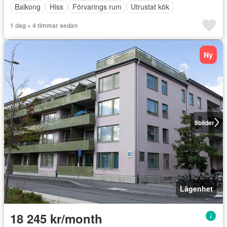
Balkong
Hiss
Förvarings rum
Utrustat kök
1 dag + 4 timmar sedan
Ny
9
bilder
Lägenhet
18 245 kr/month