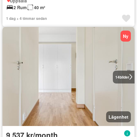
Uppsala
2 Rum
40 m²
1 dag + 4 timmar sedan
Ny
14
bilder
Lägenhet
9 537 kr/month