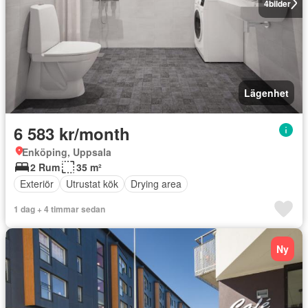
4
bilder
Lägenhet
6 583 kr/month
Enköping, Uppsala
2 Rum
35 m²
Exteriör
Utrustat kök
Drying area
1 dag + 4 timmar sedan
Ny