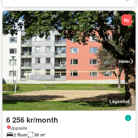
Ny
3
bilder
Lägenhet
6 256 kr/month
Uppsala
2 Rum
30 m²