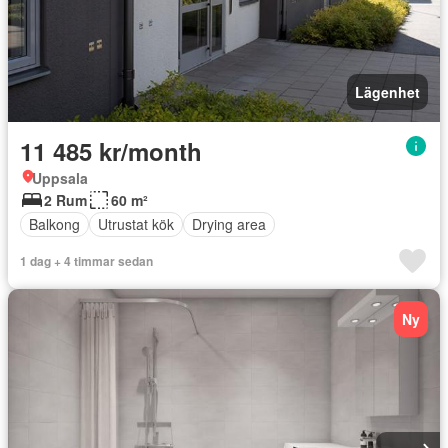
Lägenhet
11 485 kr/month
Uppsala
2 Rum
60 m²
Balkong
Utrustat kök
Drying area
1 dag + 4 timmar sedan
Ny