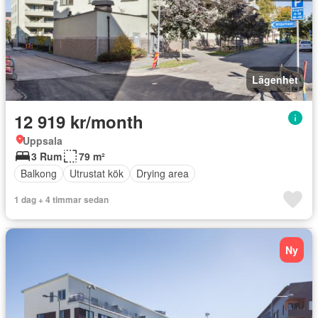
Lägenhet
12 919 kr/month
Uppsala
3 Rum
79 m²
Balkong
Utrustat kök
Drying area
1 dag + 4 timmar sedan
Ny