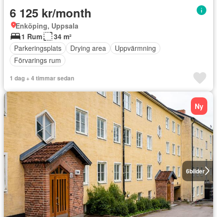
6 125 kr/month
Enköping, Uppsala
1 Rum
34 m²
Parkeringsplats
Drying area
Uppvärmning
Förvarings rum
1 dag + 4 timmar sedan
Ny
6
bilder