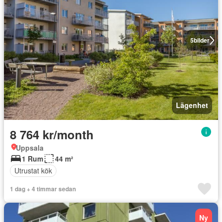
5
bilder
Lägenhet
8 764 kr/month
Uppsala
1 Rum
44 m²
Utrustat kök
1 dag + 4 timmar sedan
Ny