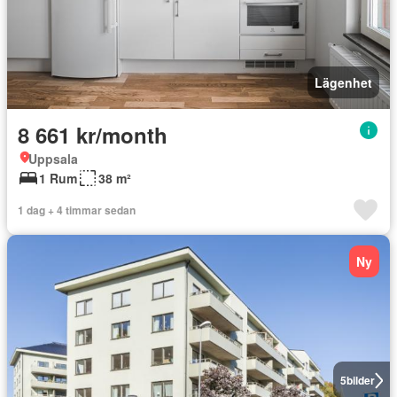
Lägenhet
8 661 kr/month
Uppsala
1 Rum
38 m²
1 dag + 4 timmar sedan
Ny
5
bilder