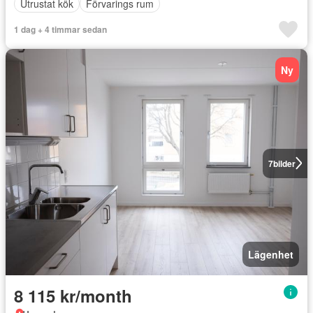
Utrustat kök
Förvarings rum
1 dag + 4 timmar sedan
Ny
7
bilder
Lägenhet
8 115 kr/month