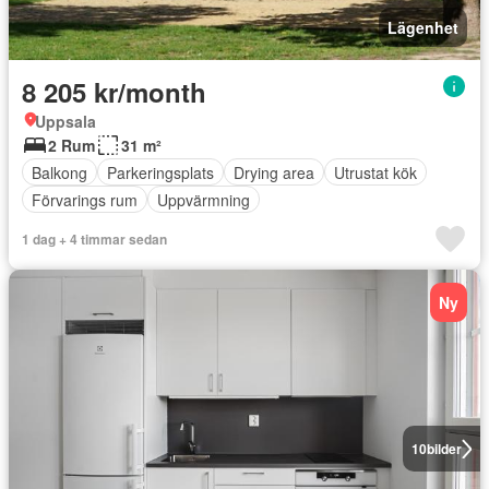
Lägenhet
8 205 kr/month
Uppsala
2 Rum
31 m²
Balkong
Parkeringsplats
Drying area
Utrustat kök
Förvarings rum
Uppvärmning
1 dag + 4 timmar sedan
Ny
10
bilder