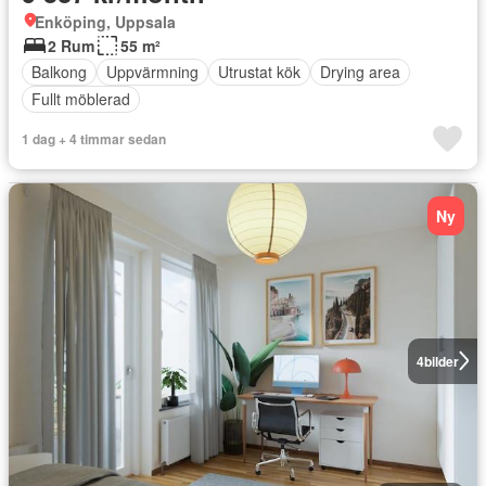
Enköping, Uppsala
2 Rum
55 m²
Balkong
Uppvärmning
Utrustat kök
Drying area
Fullt möblerad
1 dag + 4 timmar sedan
Ny
4
bilder