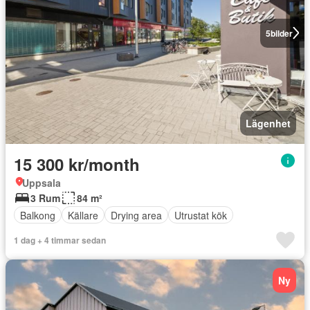
5
bilder
Lägenhet
15 300 kr/month
Uppsala
3 Rum
84 m²
Balkong
Källare
Drying area
Utrustat kök
1 dag + 4 timmar sedan
Ny