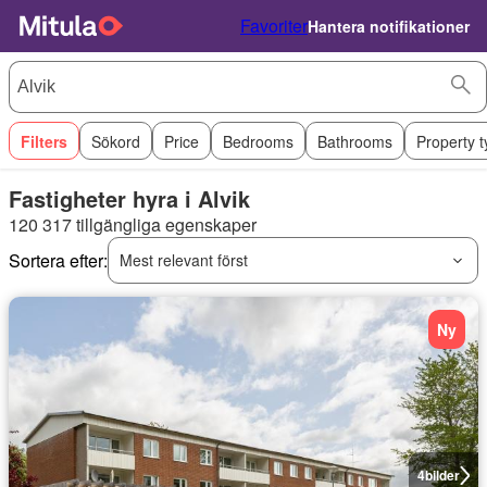
Favoriter
Hantera notifikationer
Filters
Sökord
Price
Bedrooms
Bathrooms
Property 
Fastigheter hyra i Alvik
120 317 tillgängliga egenskaper
Sortera efter:
Mest relevant först
Ny
4
bilder