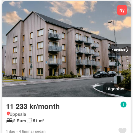
Ny
10
bilder
Lägenhet
11 233 kr/month
Uppsala
2 Rum
51 m²
1 dag + 4 timmar sedan