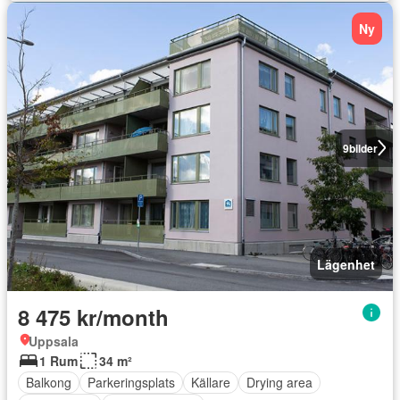
Ny
9
bilder
Lägenhet
8 475 kr/month
Uppsala
1 Rum
34 m²
Balkong
Parkeringsplats
Källare
Drying area