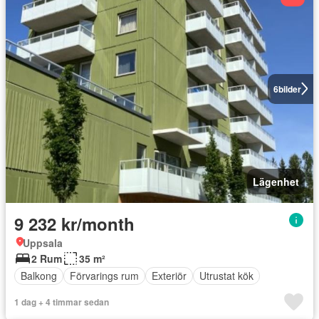
6
bilder
Lägenhet
9 232 kr/month
Uppsala
2 Rum
35 m²
Balkong
Förvarings rum
Exteriör
Utrustat kök
1 dag + 4 timmar sedan