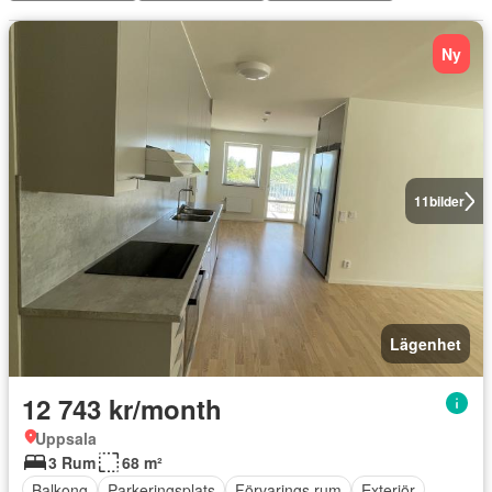
Ny
11
bilder
Lägenhet
12 743 kr/month
Uppsala
3 Rum
68 m²
Balkong
Parkeringsplats
Förvarings rum
Exteriör