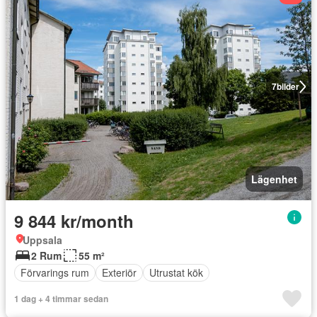
7
bilder
Lägenhet
9 844 kr/month
Uppsala
2 Rum
55 m²
Förvarings rum
Exteriör
Utrustat kök
1 dag + 4 timmar sedan