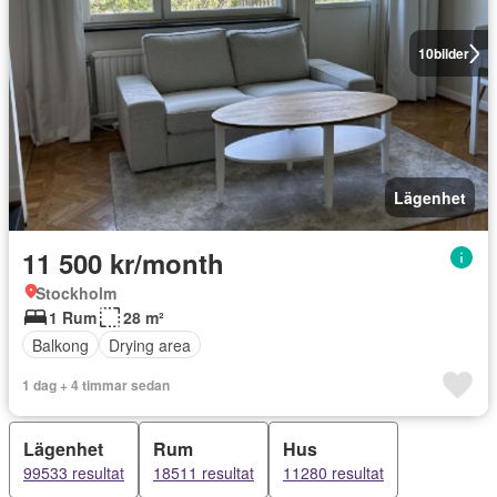
10
bilder
Lägenhet
11 500 kr/month
Stockholm
1 Rum
28 m²
Balkong
Drying area
1 dag + 4 timmar sedan
Lägenhet
Rum
Hus
99533 resultat
18511 resultat
11280 resultat