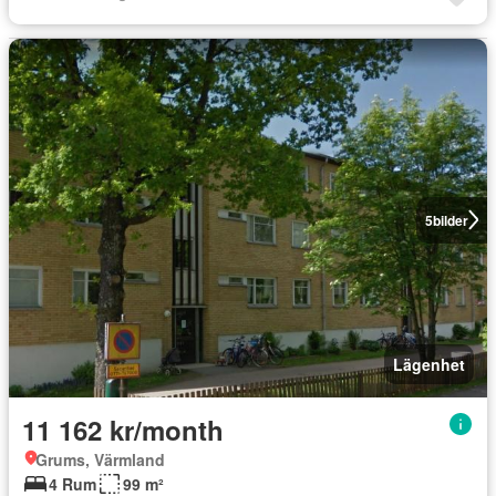
5
bilder
Lägenhet
11 162 kr/month
Grums, Värmland
4 Rum
99 m²