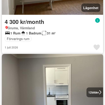
Lägenhet
4 300 kr/month
Grums, Värmland
1 Rum
1 Badrum
31 m²
Förvarings rum
1 juli 2026
12
bilder