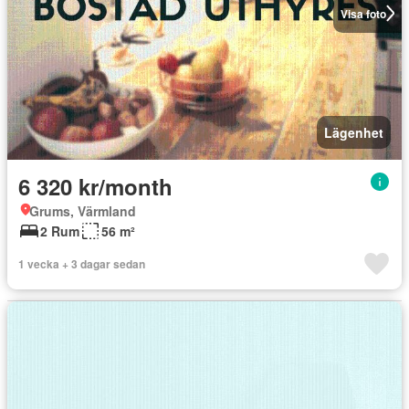
Visa foto
Lägenhet
6 320 kr/month
Grums, Värmland
2 Rum
56 m²
1 vecka + 3 dagar sedan