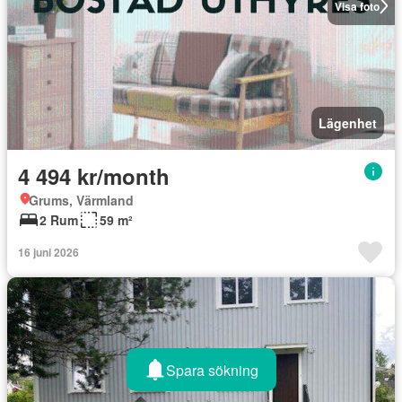
Visa foto
Lägenhet
4 494 kr/month
Grums, Värmland
2 Rum
59 m²
16 juni 2026
Spara sökning