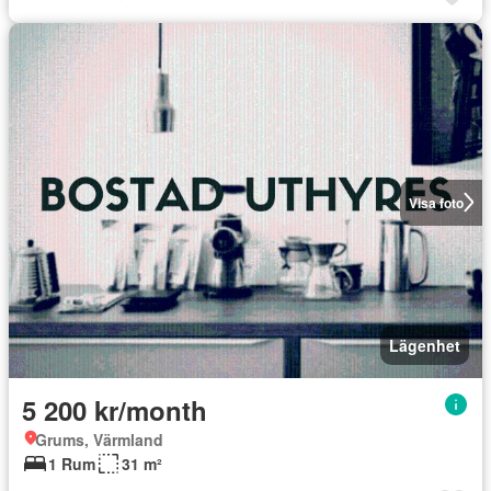
Visa foto
Lägenhet
5 200 kr/month
Grums, Värmland
1 Rum
31 m²