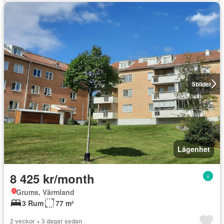
5
bilder
Lägenhet
8 425 kr/month
Grums, Värmland
3 Rum
77 m²
2 veckor + 3 dagar sedan