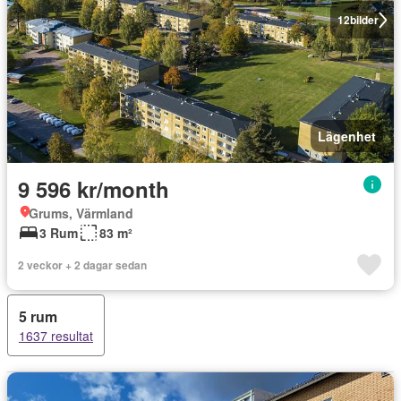
12
bilder
Lägenhet
9 596 kr/month
Grums, Värmland
3 Rum
83 m²
2 veckor + 2 dagar sedan
5 rum
1637 resultat