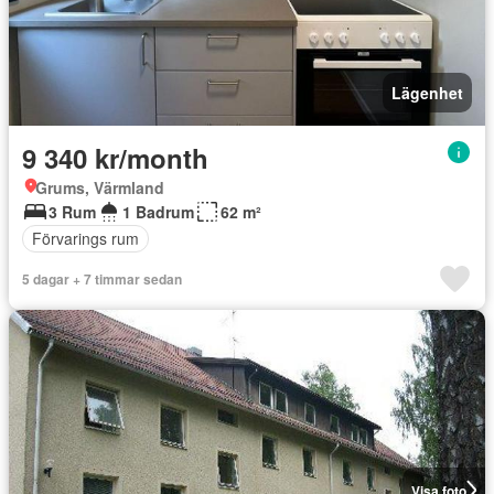
Lägenhet
9 340 kr/month
Grums, Värmland
3 Rum
1 Badrum
62 m²
Förvarings rum
5 dagar + 7 timmar sedan
Visa foto