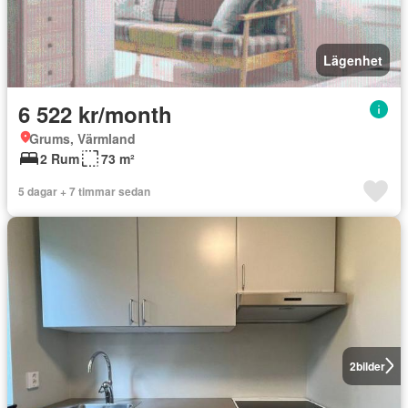
Lägenhet
6 522 kr/month
Grums, Värmland
2 Rum
73 m²
5 dagar + 7 timmar sedan
2
bilder