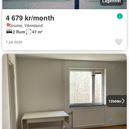
Lägenhet
4 679 kr/month
Grums, Värmland
2 Rum
47 m²
7 juli 2026
12
bilder