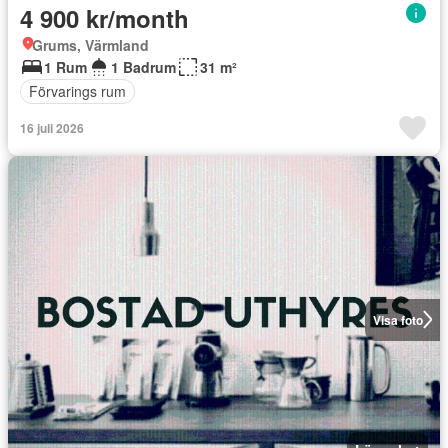
4 900 kr/month
Grums, Värmland
1 Rum
1 Badrum
31 m²
Förvarings rum
16 juli 2026
Visa foto