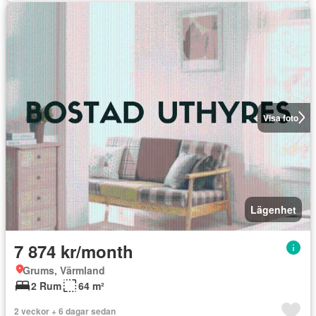
Visa foto
Lägenhet
7 874 kr/month
Grums, Värmland
2 Rum
64 m²
2 veckor + 6 dagar sedan