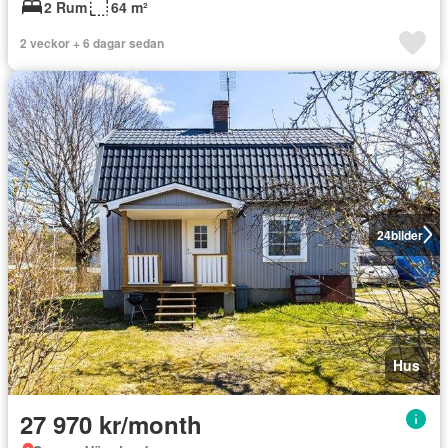
2 Rum
64 m²
2 veckor + 6 dagar sedan
24
bilder
Hus
27 970 kr/month