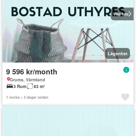
Visa foto
Lägenhet
9 596 kr/month
Grums, Värmland
3 Rum
83 m²
1 vecka + 3 dagar sedan