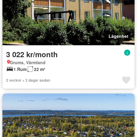
Lägenhet
3 022 kr/month
Grums, Värmland
1 Rum
22 m²
2 veckor + 2 dagar sedan