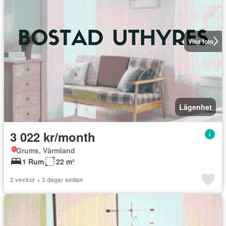
Visa foto
Lägenhet
3 022 kr/month
Grums, Värmland
1 Rum
22 m²
2 veckor + 3 dagar sedan