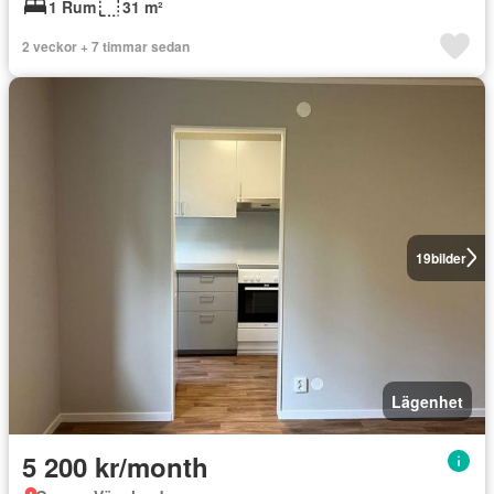
1 Rum
31 m²
2 veckor + 7 timmar sedan
19
bilder
Lägenhet
5 200 kr/month