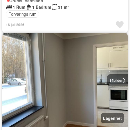
Grums, Värmland
1 Rum
1 Badrum
31 m²
Förvarings rum
16 juli 2026
14
bilder
Lägenhet