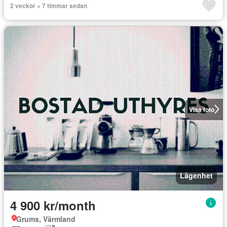
2 veckor + 7 timmar sedan
Visa foto
Lägenhet
4 900 kr/month
Grums, Värmland