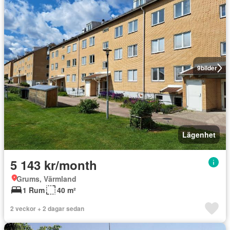
9
bilder
Lägenhet
5 143 kr/month
Grums, Värmland
1 Rum
40 m²
2 veckor + 2 dagar sedan