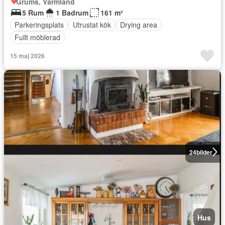
Grums, Värmland
5 Rum
1 Badrum
161 m²
Parkeringsplats
Utrustat kök
Drying area
Fullt möblerad
15 maj 2026
24
bilder
Hus