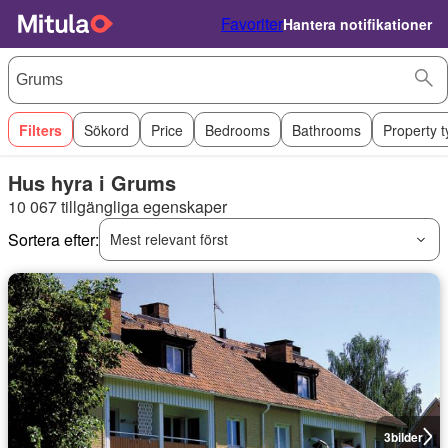
Favoriter
Hantera notifikationer
Filters
Sökord
Price
Bedrooms
Bathrooms
Property 
Hus hyra i Grums
10 067 tillgängliga egenskaper
Sortera efter:
Mest relevant först
3
bilder