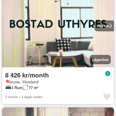
Visa foto
Lägenhet
8 426 kr/month
Grums, Värmland
3 Rum
77 m²
2 veckor + 4 dagar sedan