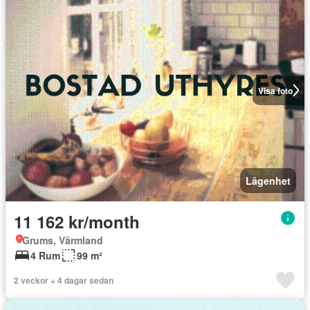
Visa foto
Lägenhet
11 162 kr/month
Grums, Värmland
4 Rum
99 m²
2 veckor + 4 dagar sedan