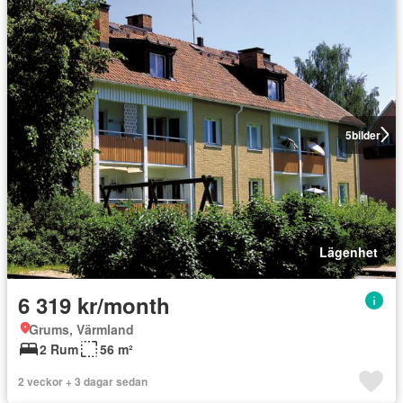
5
bilder
Lägenhet
6 319 kr/month
Grums, Värmland
2 Rum
56 m²
2 veckor + 3 dagar sedan