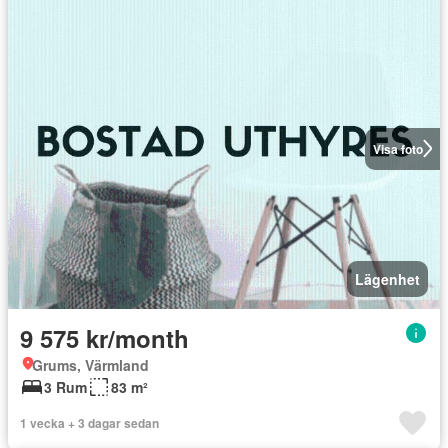
Visa foto
Lägenhet
9 575 kr/month
Grums, Värmland
3 Rum
83 m²
1 vecka + 3 dagar sedan