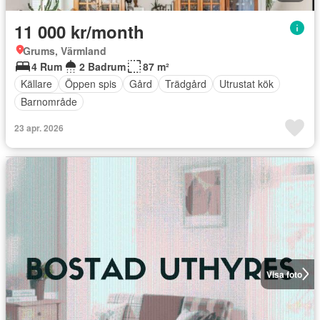
11 000 kr/month
Grums, Värmland
4 Rum
2 Badrum
87 m²
Källare
Öppen spis
Gård
Trädgård
Utrustat kök
Barnområde
23 apr. 2026
Visa foto