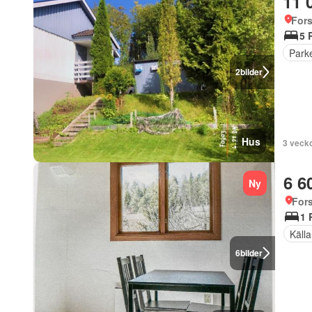
11 
For
5 
Parke
2
bilder
Hus
3 veck
6 6
Ny
For
1 
Källa
6
bilder