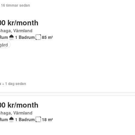
+ 16 timmar sedan
00 kr/month
shaga, Värmland
Rum
1 Badrum
85 m²
gård
a + 1 dag sedan
00 kr/month
shaga, Värmland
Rum
1 Badrum
18 m²