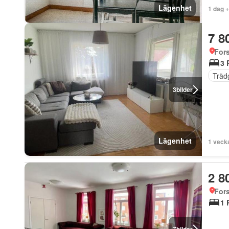
Lägenhet
1 dag 
7 8
For
3 
Träd
3
bilder
Lägenhet
1 veck
2 8
For
1 