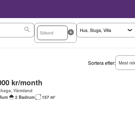
Sortera efter:
Mest rel
000 kr/month
shaga, Värmland
Rum
2 Badrum
157 m²