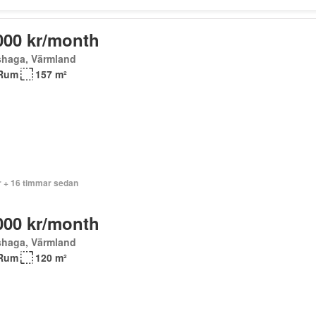
000 kr/month
shaga, Värmland
Rum
157 m²
r + 16 timmar sedan
000 kr/month
shaga, Värmland
Rum
120 m²