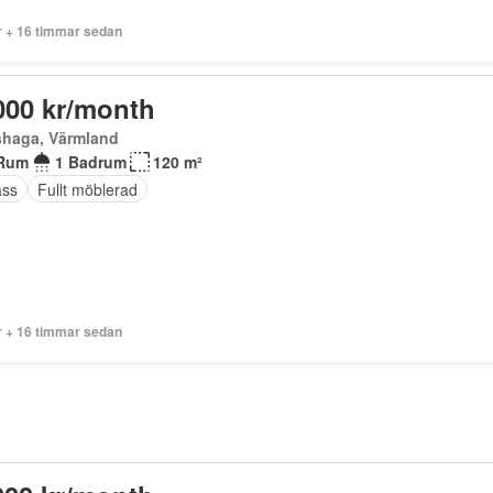
r + 16 timmar sedan
000 kr/month
shaga, Värmland
Rum
1 Badrum
120 m²
ass
Fullt möblerad
r + 16 timmar sedan