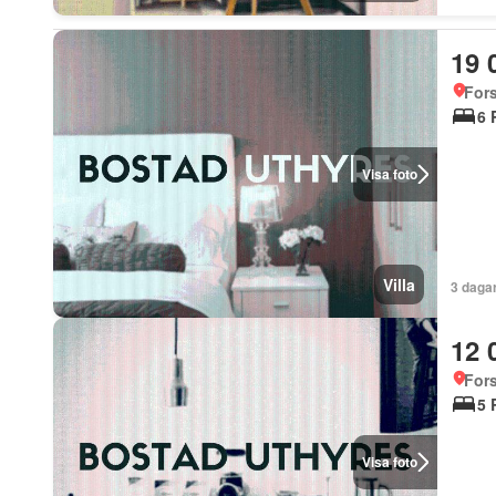
19 
For
6 
Visa foto
Villa
3 daga
12 
For
5 
Visa foto