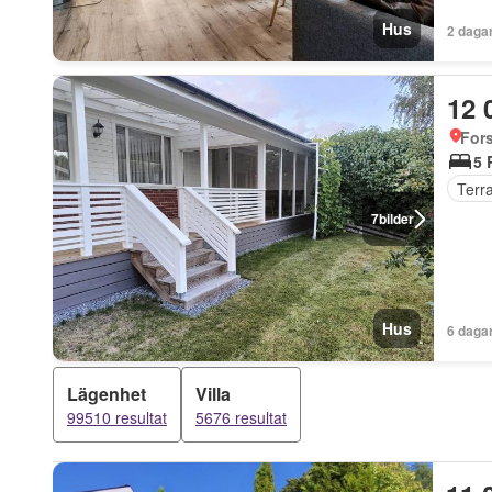
Hus
2 daga
12 
For
5 
Terr
7
bilder
Hus
6 daga
Lägenhet
Villa
99510 resultat
5676 resultat