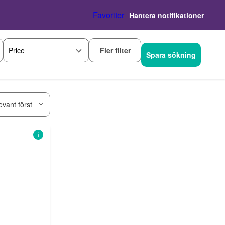
Favoriter
Hantera notifikationer
Fler filter
Price
Spara sökning
evant först