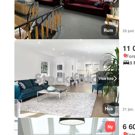
7
bilder
Rum
20 juni
11 
For
5 
Visa foto
Hus
21 jan.
6 6
Ny
For