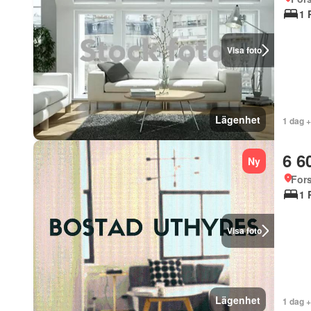
1 
Visa foto
Lägenhet
1 dag 
6 6
Ny
For
1 
Visa foto
Lägenhet
1 dag 