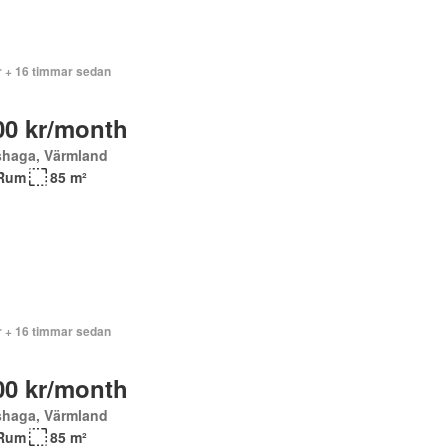
r + 16 timmar sedan
00 kr/month
shaga, Värmland
Rum
85 m²
r + 16 timmar sedan
00 kr/month
shaga, Värmland
Rum
85 m²