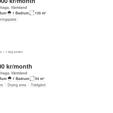
000 kr/month
shaga, Värmland
Rum
1 Badrum
135 m²
ringsplats
or + 1 dag sedan
00 kr/month
shaga, Värmland
Rum
1 Badrum
54 m²
re
Drying area
Trädgård