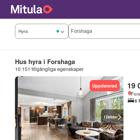
Hus hyra i Forshaga
10 151 tillgängliga egenskaper
19 
Uppdaterad
For
6 
12
bilder