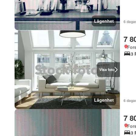
Lägenhet
6 daga
7 8
For
3 
Visa foto
Lägenhet
6 daga
7 8
For
3 