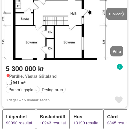
13
bilder
Villa
5 300 000 kr
Partille, Västra Götaland
941 m²
Parkeringsplats
Drying area
3 dagar + 15 timmar sedan
Lägenhet
Bostadsrätt
Hus
Gård
90090 resultat
16243 resultat
13199 resultat
2845 result