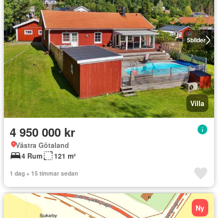
5
bilder
Villa
4 950 000 kr
Västra Götaland
4 Rum
121 m²
1 dag + 15 timmar sedan
Ny