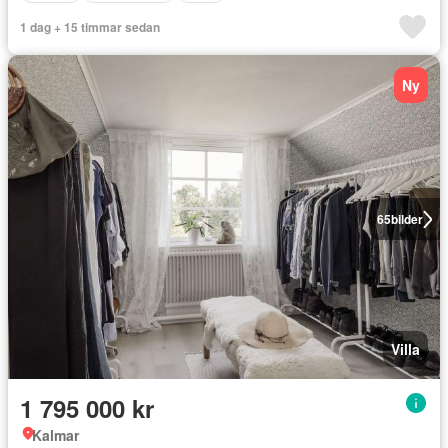
1 dag + 15 timmar sedan
Ny
65
bilder
Villa
1 795 000 kr
Kalmar