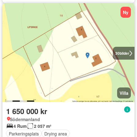
Ny
30
bilder
Villa
1 650 000 kr
Södermanland
4 Rum
2 057 m²
Parkeringsplats
Drying area