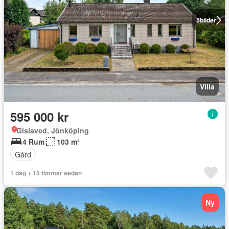
5
bilder
Villa
595 000 kr
Gislaved, Jönköping
4 Rum
103 m²
Gård
1 dag + 15 timmar sedan
Ny