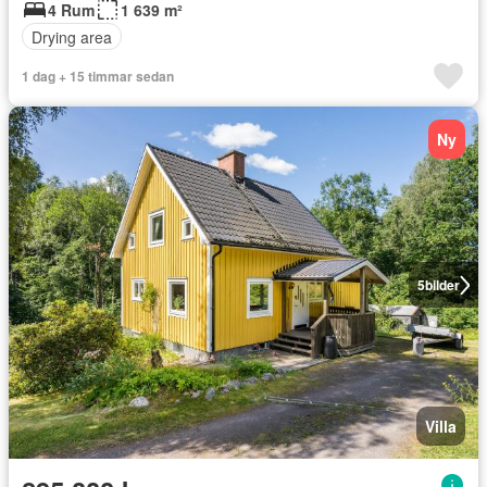
4 Rum
1 639 m²
Drying area
1 dag + 15 timmar sedan
Ny
5
bilder
Villa