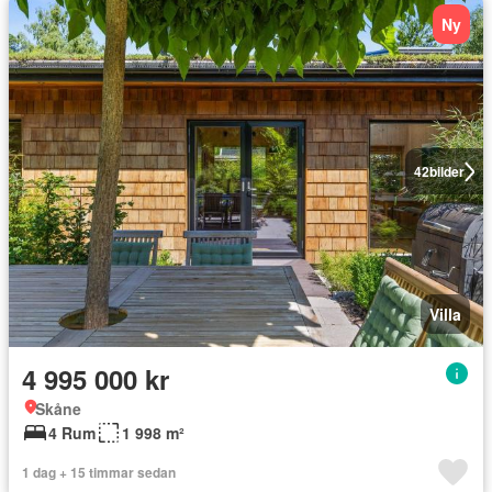
Ny
42
bilder
Villa
4 995 000 kr
Skåne
4 Rum
1 998 m²
1 dag + 15 timmar sedan