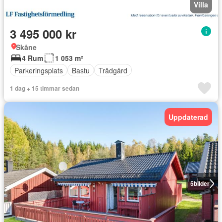
Villa
3 495 000 kr
Skåne
4 Rum
1 053 m²
Parkeringsplats
Bastu
Trädgård
1 dag + 15 timmar sedan
Uppdaterad
5
bilder