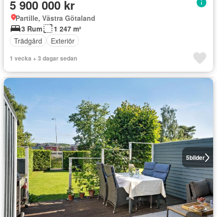
5 900 000 kr
Partille, Västra Götaland
3 Rum
1 247 m²
Trädgård
Exteriör
1 vecka + 3 dagar sedan
5
bilder