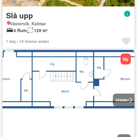
Slå upp
Västervik, Kalmar
4 Rum
129 m²
1 dag + 15 timmar sedan
Ny
45
bilder