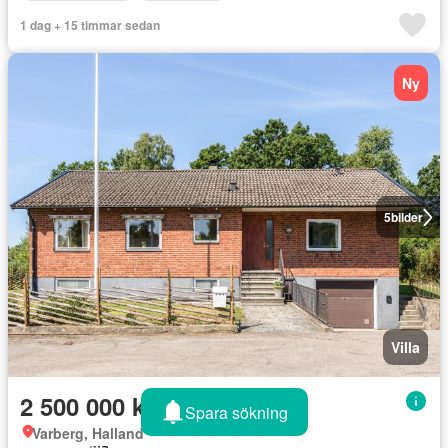
1 dag + 15 timmar sedan
Ny
5
bilder
Villa
2 500 000 kr
Spara sökning
Varberg, Halland