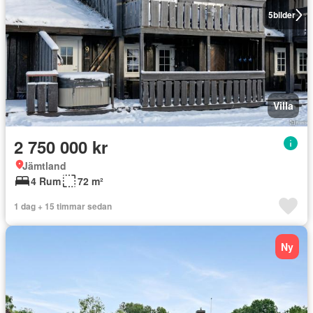
5
bilder
Villa
2 750 000 kr
Jämtland
4 Rum
72 m²
1 dag + 15 timmar sedan
Ny