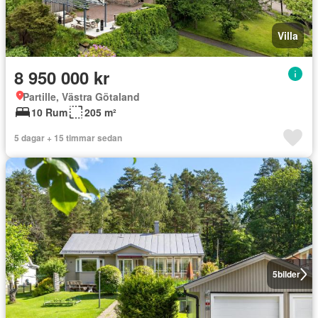
Villa
8 950 000 kr
Partille, Västra Götaland
10 Rum
205 m²
5 dagar + 15 timmar sedan
5
bilder