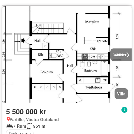
34
bilder
Villa
5 500 000 kr
Partille, Västra Götaland
7 Rum
951 m²
Drying area