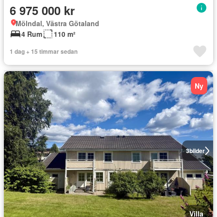
6 975 000 kr
Mölndal, Västra Götaland
4 Rum
110 m²
1 dag + 15 timmar sedan
Ny
3
bilder
Villa