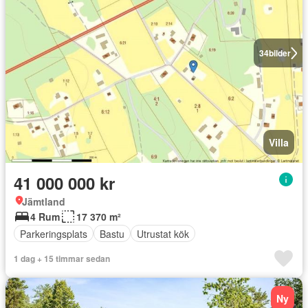
34
bilder
Villa
41 000 000 kr
Jämtland
4 Rum
17 370 m²
Parkeringsplats
Bastu
Utrustat kök
1 dag + 15 timmar sedan
Ny