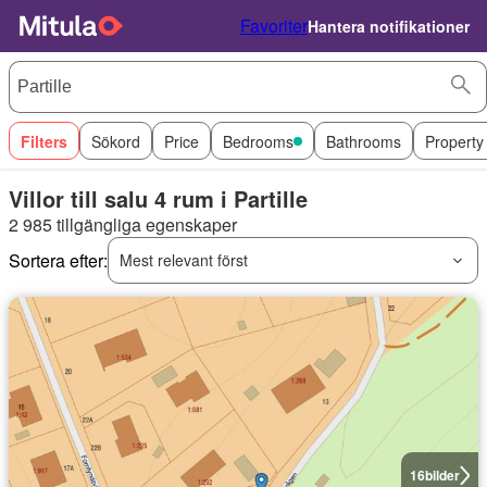
Favoriter
Hantera notifikationer
Filters
Sökord
Price
Bedrooms
Bathrooms
Property
Villor till salu 4 rum i Partille
2 985 tillgängliga egenskaper
Sortera efter:
Mest relevant först
16
bilder