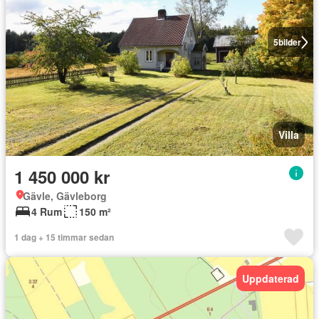
5
bilder
Villa
1 450 000 kr
Gävle, Gävleborg
4 Rum
150 m²
1 dag + 15 timmar sedan
Uppdaterad