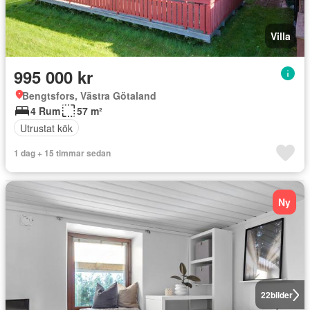
Villa
995 000 kr
Bengtsfors, Västra Götaland
4 Rum
57 m²
Utrustat kök
1 dag + 15 timmar sedan
Ny
22
bilder