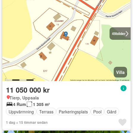
49
bilder
Villa
11 050 000 kr
Tierp, Uppsala
4 Rum
1 305 m²
Uppvärmning
Terrass
Parkeringsplats
Pool
Gård
1 dag + 15 timmar sedan