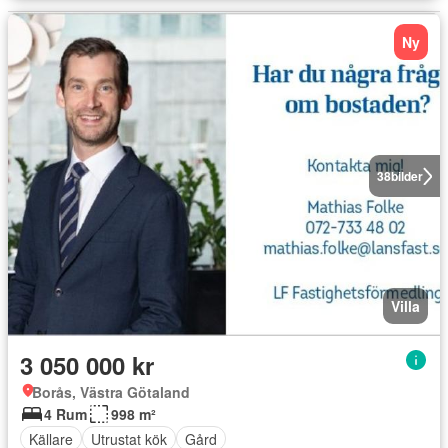
Ny
38
bilder
Villa
3 050 000 kr
Borås, Västra Götaland
4 Rum
998 m²
Källare
Utrustat kök
Gård