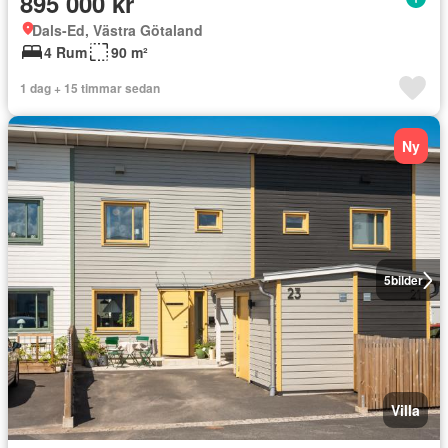
895 000 kr
Dals-Ed, Västra Götaland
4 Rum
90 m²
1 dag + 15 timmar sedan
Ny
5
bilder
Villa