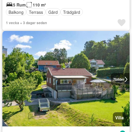
5 Rum
110 m²
Balkong
Terrass
Gård
Trädgård
1 vecka + 3 dagar sedan
7
bilder
Villa