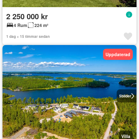
2 250 000 kr
4 Rum
224 m²
1 dag + 15 timmar sedan
Uppdaterad
5
bilder
Villa