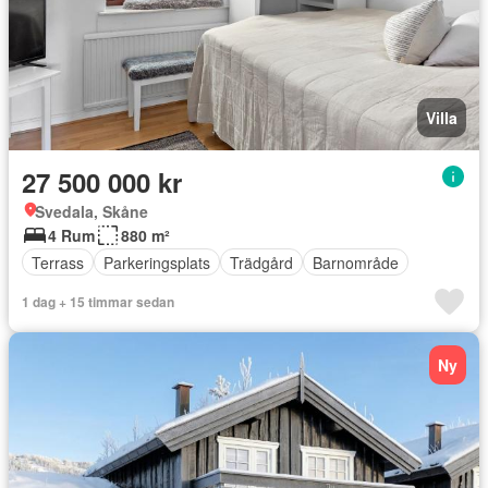
Villa
27 500 000 kr
Svedala, Skåne
4 Rum
880 m²
Terrass
Parkeringsplats
Trädgård
Barnområde
1 dag + 15 timmar sedan
Ny