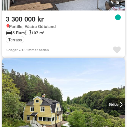
Villa
3 300 000 kr
Partille, Västra Götaland
5 Rum
107 m²
Terrass
6 dagar + 15 timmar sedan
5
bilder