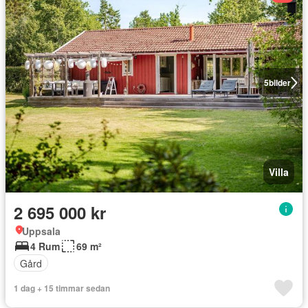
5
bilder
Villa
2 695 000 kr
Uppsala
4 Rum
69 m²
Gård
1 dag + 15 timmar sedan