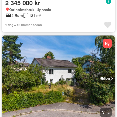
2 345 000 kr
Karlholmsbruk, Uppsala
4 Rum
121 m²
1 dag + 16 timmar sedan
Ny
5
bilder
Villa