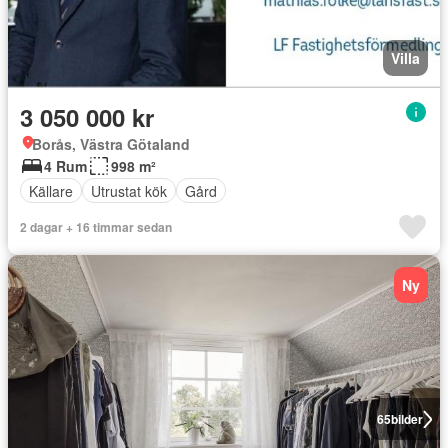
Villa
3 050 000 kr
Borås, Västra Götaland
4 Rum
998 m²
Källare
Utrustat kök
Gård
2 dagar + 16 timmar sedan
Ny
65
bilder