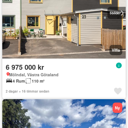
5
bilder
Villa
6 975 000 kr
Mölndal, Västra Götaland
4 Rum
110 m²
2 dagar + 16 timmar sedan
Ny