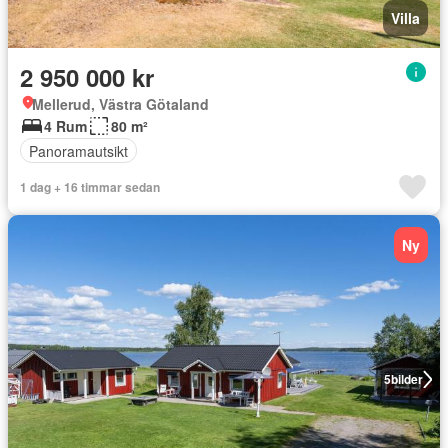
Villa
2 950 000 kr
Mellerud, Västra Götaland
4 Rum
80 m²
Panoramautsikt
1 dag + 16 timmar sedan
Ny
5
bilder