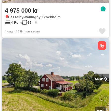
4 975 000 kr
Hässelby-Vällingby, Stockholm
4 Rum
65 m²
1 dag + 16 timmar sedan
Ny
5
bilder