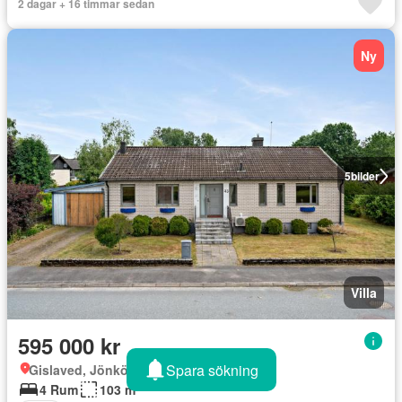
2 dagar + 16 timmar sedan
Ny
5
bilder
Villa
595 000 kr
Spara sökning
Gislaved, Jönköping
4 Rum
103 m²