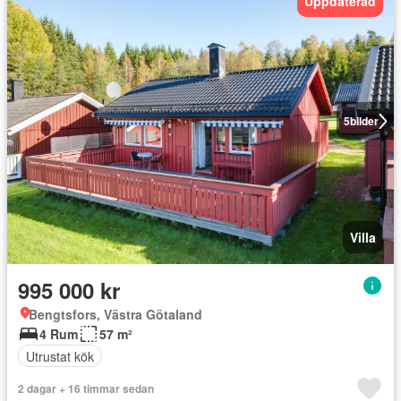
Uppdaterad
5
bilder
Villa
995 000 kr
Bengtsfors, Västra Götaland
4 Rum
57 m²
Utrustat kök
2 dagar + 16 timmar sedan