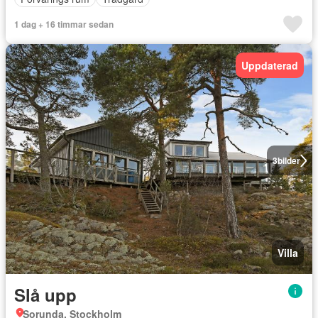
1 dag + 16 timmar sedan
Uppdaterad
3
bilder
Villa
Slå upp
Sorunda, Stockholm