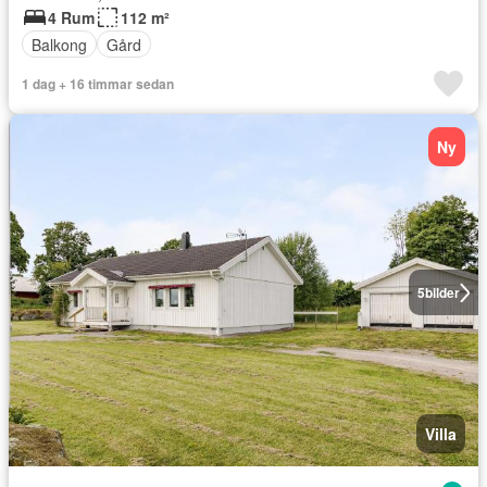
4 Rum
112 m²
Balkong
Gård
1 dag + 16 timmar sedan
Ny
5
bilder
Villa