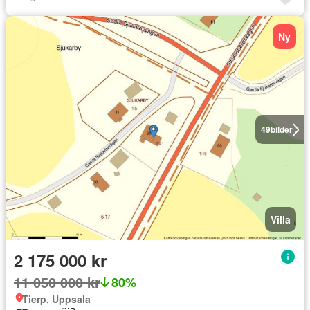
Ny
49
bilder
Villa
2 175 000 kr
11 050 000 kr
80%
Tierp, Uppsala