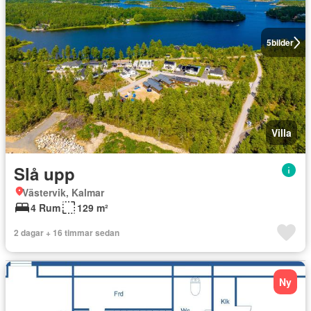
5
bilder
Villa
Slå upp
Västervik, Kalmar
4 Rum
129 m²
2 dagar + 16 timmar sedan
Ny