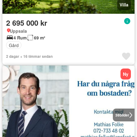
Villa
2 695 000 kr
Uppsala
4 Rum
69 m²
Gård
2 dagar + 16 timmar sedan
Ny
38
bilder