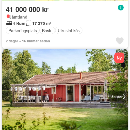
41 000 000 kr
Jämtland
4 Rum
17 370 m²
Parkeringsplats
Bastu
Utrustat kök
2 dagar + 16 timmar sedan
Ny
5
bilder