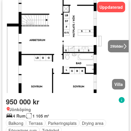
Uppdaterad
29
bilder
Villa
950 000 kr
Jönköping
4 Rum
1 105 m²
Balkong
Terrass
Parkeringsplats
Drying area
Förvarings rum
Trädgård