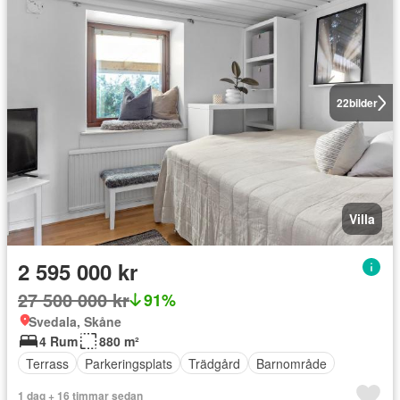
22
bilder
Villa
2 595 000 kr
27 500 000 kr
91%
Svedala, Skåne
4 Rum
880 m²
Terrass
Parkeringsplats
Trädgård
Barnområde
1 dag + 16 timmar sedan