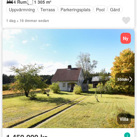
4 Rum
1 305 m²
Uppvärmning
Terrass
Parkeringsplats
Pool
Gård
1 dag + 16 timmar sedan
Ny
5
bilder
Villa