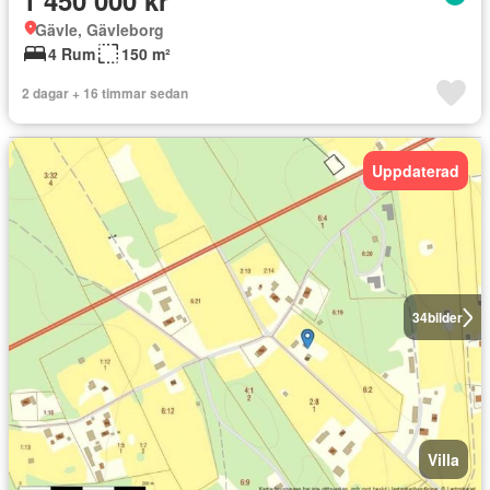
1 450 000 kr
Gävle, Gävleborg
4 Rum
150 m²
2 dagar + 16 timmar sedan
Uppdaterad
34
bilder
Villa