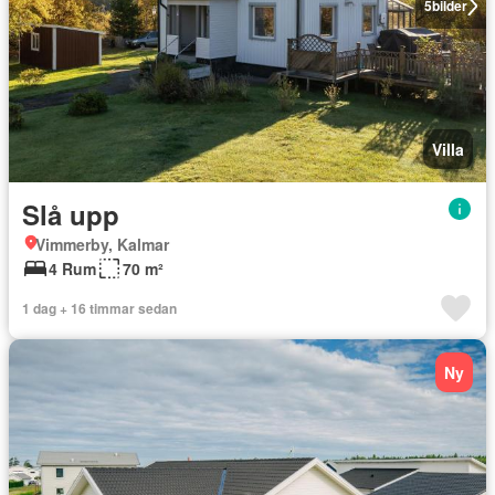
5
bilder
Villa
Slå upp
Vimmerby, Kalmar
4 Rum
70 m²
1 dag + 16 timmar sedan
Ny