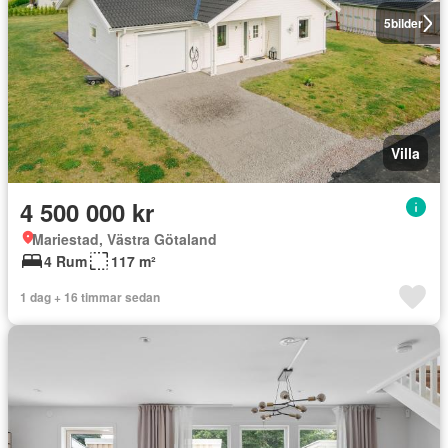
5
bilder
Villa
4 500 000 kr
Mariestad, Västra Götaland
4 Rum
117 m²
1 dag + 16 timmar sedan