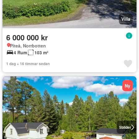
Villa
6 000 000 kr
Piteå, Norrbotten
4 Rum
103 m²
1 dag + 16 timmar sedan
Ny
5
bilder