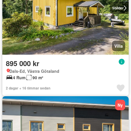
5
bilder
Villa
895 000 kr
Dals-Ed, Västra Götaland
4 Rum
90 m²
2 dagar + 16 timmar sedan
Ny