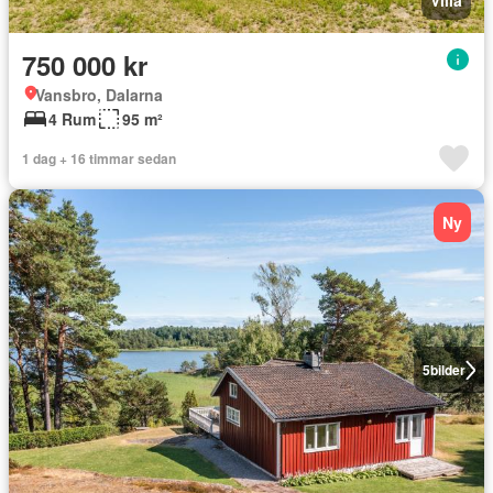
Villa
750 000 kr
Vansbro, Dalarna
4 Rum
95 m²
1 dag + 16 timmar sedan
Ny
5
bilder