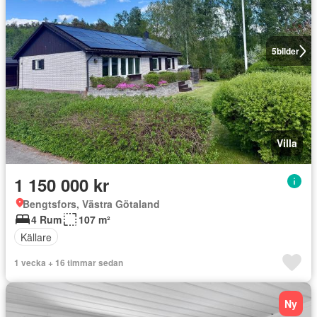
5
bilder
Villa
1 150 000 kr
Bengtsfors, Västra Götaland
4 Rum
107 m²
Källare
1 vecka + 16 timmar sedan
Ny