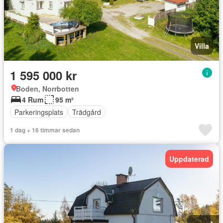
Villa
1 595 000 kr
Boden, Norrbotten
4 Rum
95 m²
Parkeringsplats
Trädgård
1 dag + 16 timmar sedan
Uppdaterad