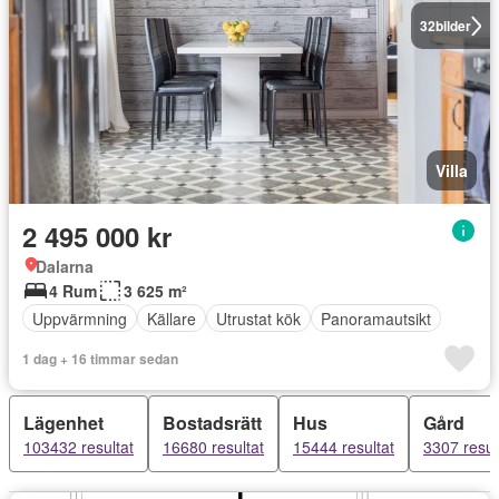
32
bilder
Villa
2 495 000 kr
Dalarna
4 Rum
3 625 m²
Uppvärmning
Källare
Utrustat kök
Panoramautsikt
1 dag + 16 timmar sedan
Lägenhet
Bostadsrätt
Hus
Gård
103432 resultat
16680 resultat
15444 resultat
3307 resul