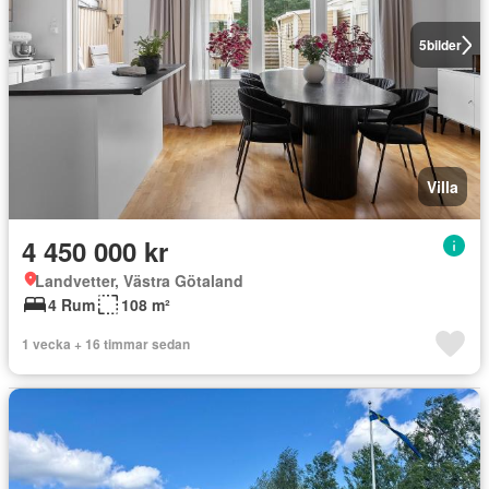
5
bilder
Villa
4 450 000 kr
Landvetter, Västra Götaland
4 Rum
108 m²
1 vecka + 16 timmar sedan