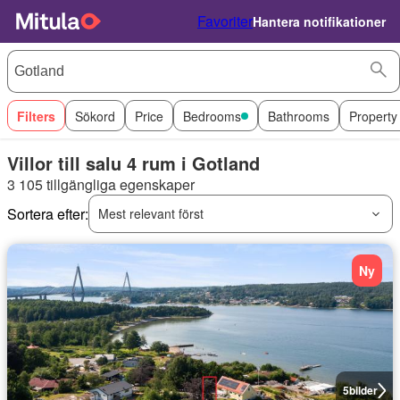
Favoriter
Hantera notifikationer
Filters
Sökord
Price
Bedrooms
Bathrooms
Property
Villor till salu 4 rum i Gotland
3 105 tillgängliga egenskaper
Sortera efter:
Mest relevant först
Ny
5
bilder