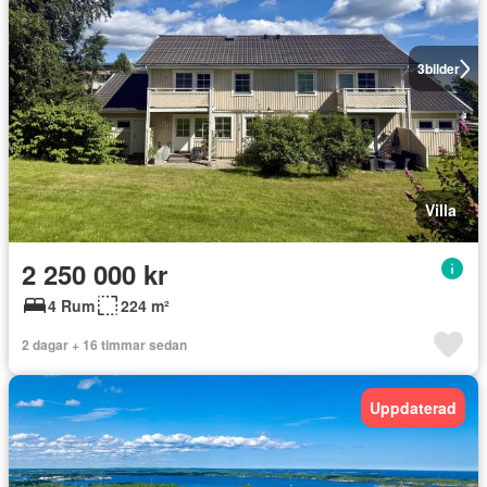
3
bilder
Villa
2 250 000 kr
4 Rum
224 m²
2 dagar + 16 timmar sedan
Uppdaterad