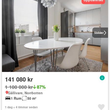
5
bilder
141 080 kr
1 100 000 kr
87%
Gällivare, Norrbotten
1 Rum
50 m²
1 dag + 4 timmar sedan