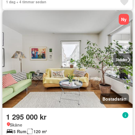
1 dag + 4 timmar sedan
Ny
3
bilder
Bostadsrätt
1 295 000 kr
Skåne
5 Rum
120 m²