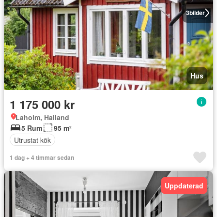
3
bilder
Hus
1 175 000 kr
Laholm, Halland
5 Rum
95 m²
Utrustat kök
1 dag + 4 timmar sedan
Uppdaterad