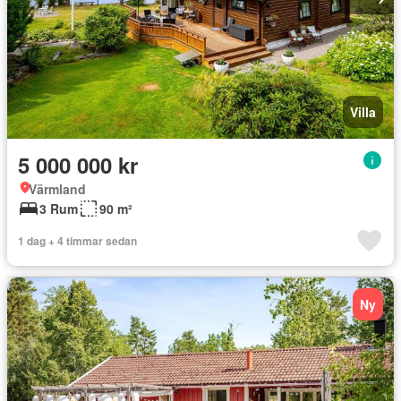
Villa
5 000 000 kr
Värmland
3 Rum
90 m²
1 dag + 4 timmar sedan
Ny