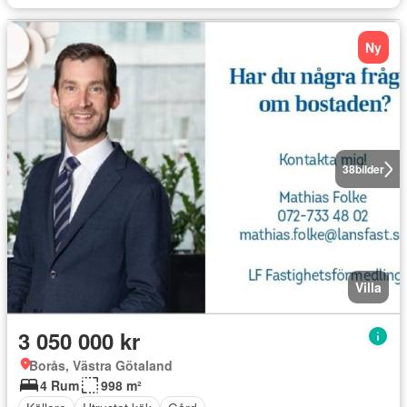
Ny
38
bilder
Villa
3 050 000 kr
Borås, Västra Götaland
4 Rum
998 m²