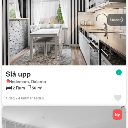
5
bilder
Slå upp
Hedemora, Dalarna
2 Rum
56 m²
1 dag + 4 timmar sedan
Ny