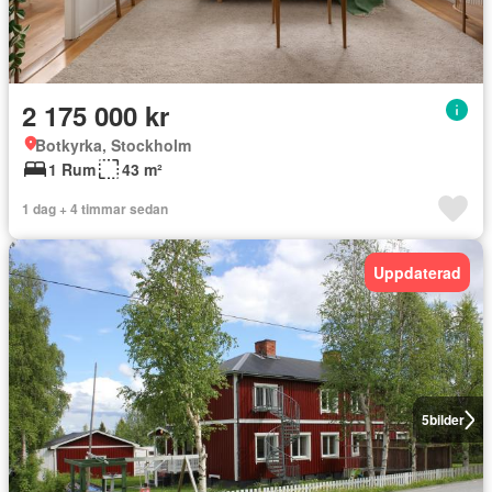
2 175 000 kr
Botkyrka, Stockholm
1 Rum
43 m²
1 dag + 4 timmar sedan
Uppdaterad
5
bilder