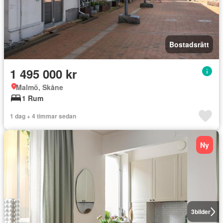
Bostadsrätt
1 495 000 kr
Malmö, Skåne
1 Rum
1 dag + 4 timmar sedan
Ny
3
bilder