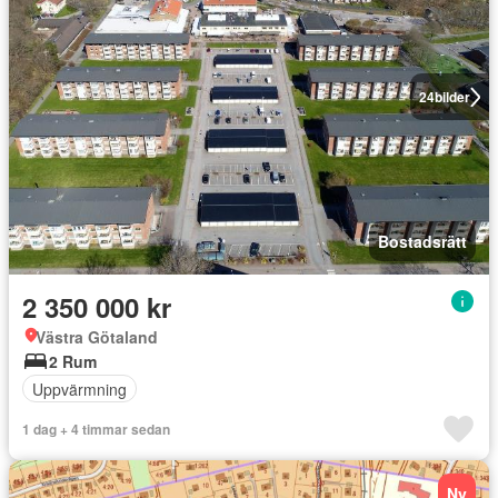
24
bilder
Bostadsrätt
2 350 000 kr
Västra Götaland
2 Rum
Uppvärmning
1 dag + 4 timmar sedan
Ny