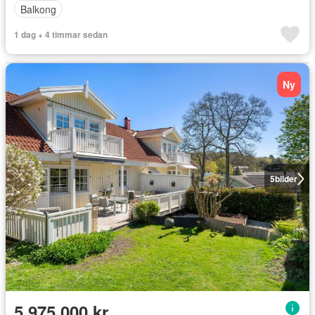
Balkong
1 dag + 4 timmar sedan
Ny
5
bilder
5 975 000 kr