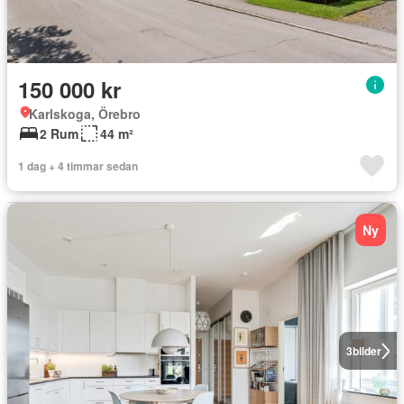
150 000 kr
Karlskoga, Örebro
2 Rum
44 m²
1 dag + 4 timmar sedan
Ny
3
bilder