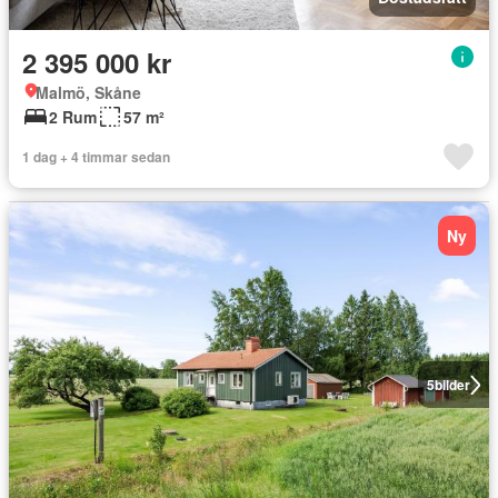
2 395 000 kr
Malmö, Skåne
2 Rum
57 m²
1 dag + 4 timmar sedan
Ny
5
bilder