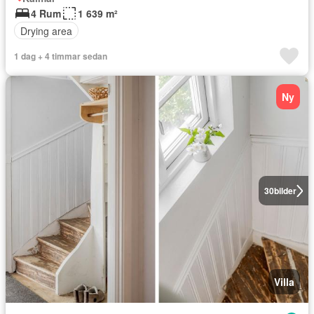
4 Rum
1 639 m²
Drying area
1 dag + 4 timmar sedan
Ny
30
bilder
Villa