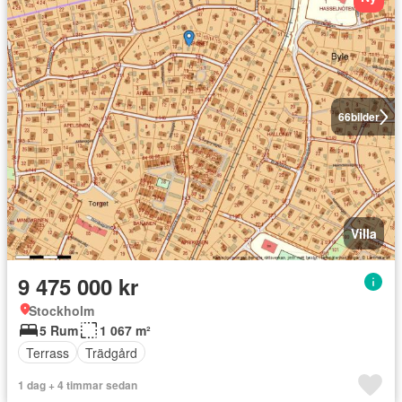
66
bilder
Villa
9 475 000 kr
Stockholm
5 Rum
1 067 m²
Terrass
Trädgård
1 dag + 4 timmar sedan