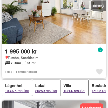
5
bilder
1 995 000 kr
Tumba, Stockholm
2 Rum
61 m²
1 dag + 4 timmar sedan
Lägenhet
Lokal
Villa
Bostadsr
103075 resultat
20259 resultat
16266 resultat
15905 resu
Uppdaterad