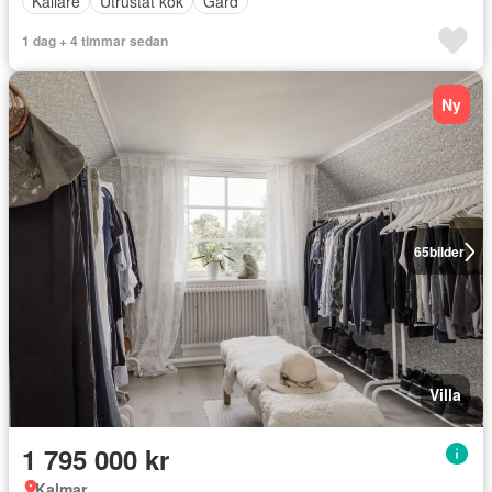
Källare
Utrustat kök
Gård
1 dag + 4 timmar sedan
Ny
65
bilder
Villa
1 795 000 kr
Kalmar