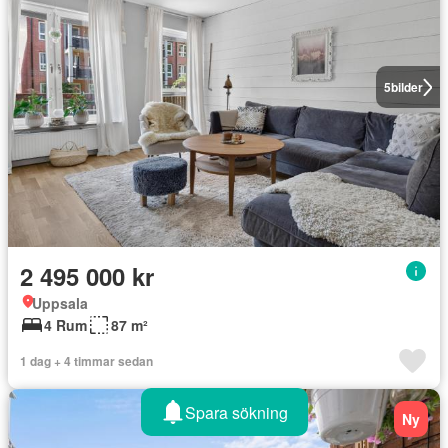
5
bilder
2 495 000 kr
Uppsala
4 Rum
87 m²
1 dag + 4 timmar sedan
Spara sökning
Ny