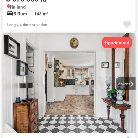
Halland
5 Rum
143 m²
1 dag + 4 timmar sedan
Uppdaterad
3
bilder