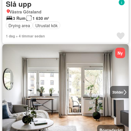
Slå upp
Västra Götaland
3 Rum
1 630 m²
Drying area
Utrustat kök
1 dag + 4 timmar sedan
Ny
3
bilder
Bostadsrätt