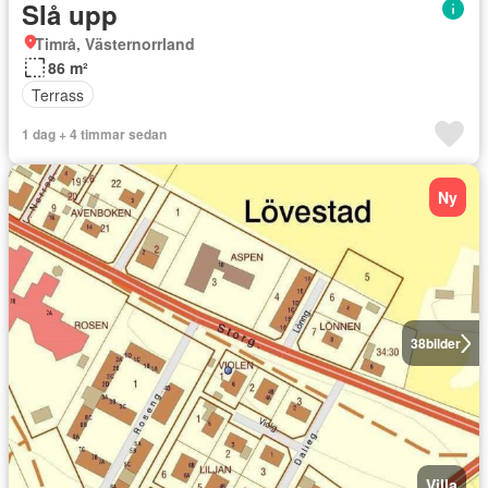
Slå upp
Timrå, Västernorrland
86 m²
Terrass
1 dag + 4 timmar sedan
Ny
38
bilder
Villa