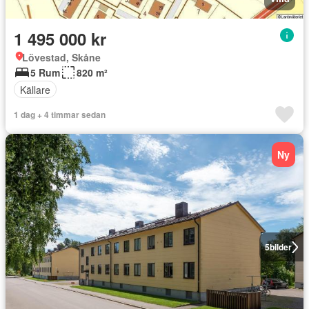
1 495 000 kr
Lövestad, Skåne
5 Rum
820 m²
Källare
1 dag + 4 timmar sedan
Ny
5
bilder