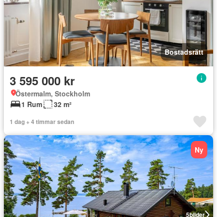
Bostadsrätt
3 595 000 kr
Östermalm, Stockholm
1 Rum
32 m²
1 dag + 4 timmar sedan
Ny
5
bilder