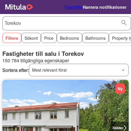
Favoriter
Hantera notifikationer
Filters
Sökord
Price
Bedrooms
Bathrooms
Property 
Fastigheter till salu i Torekov
150 784 tillgängliga egenskaper
Sortera efter:
Mest relevant först
Ny
3
bilder