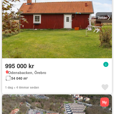
3
bilder
995 000 kr
Odensbacken, Örebro
54 040 m²
1 dag + 4 timmar sedan
Ny