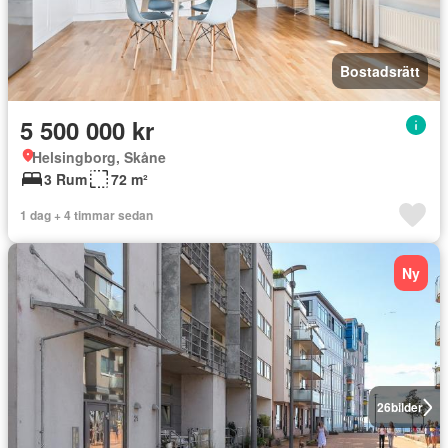
Bostadsrätt
5 500 000 kr
Helsingborg, Skåne
3 Rum
72 m²
1 dag + 4 timmar sedan
Ny
26
bilder