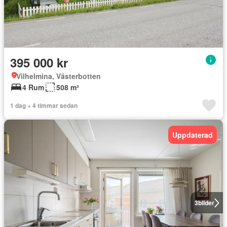
395 000 kr
Vilhelmina, Västerbotten
4 Rum
508 m²
1 dag + 4 timmar sedan
Uppdaterad
3
bilder