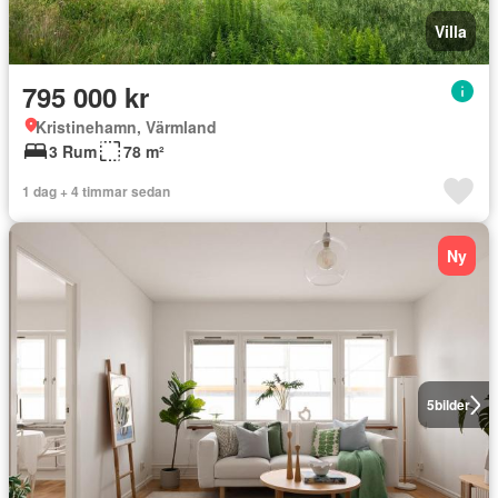
Villa
795 000 kr
Kristinehamn, Värmland
3 Rum
78 m²
1 dag + 4 timmar sedan
Ny
5
bilder