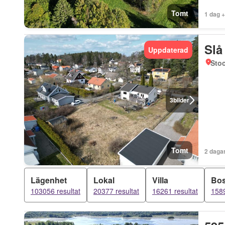
Tomt
1 dag 
Slå
Uppdaterad
Sto
3
bilder
Tomt
2 daga
Lägenhet
Lokal
Villa
Bos
103056 resultat
20377 resultat
16261 resultat
1589