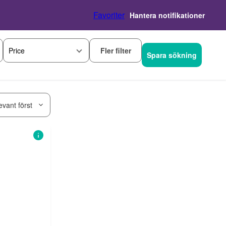
Favoriter
Hantera notifikationer
Fler filter
Price
Spara sökning
evant först