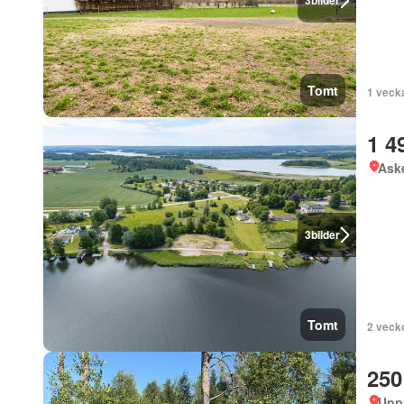
3
bilder
Tomt
1 veck
1 4
Ask
3
bilder
Tomt
2 veck
250
Upp