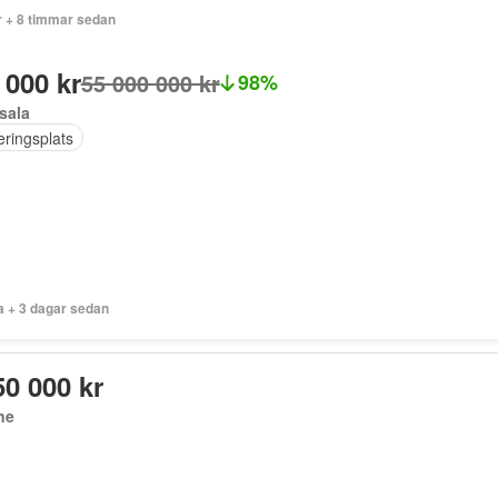
r + 8 timmar sedan
 000 kr
55 000 000 kr
98%
sala
eringsplats
a + 3 dagar sedan
50 000 kr
ne