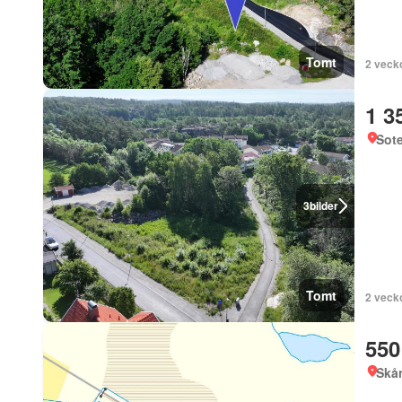
Tomt
2 veck
1 3
Sote
3
bilder
Tomt
2 veck
550
Skå