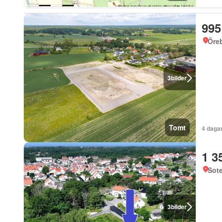
995
Öre
3
bilder
Tomt
4 daga
1 3
Sote
3
bilder