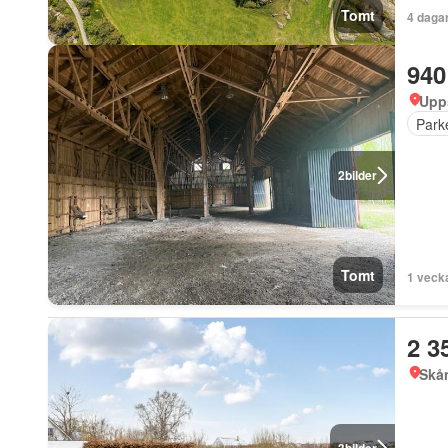
Tomt
4 daga
940
Upp
Park
2
bilder
Tomt
1 veck
2 3
Skå