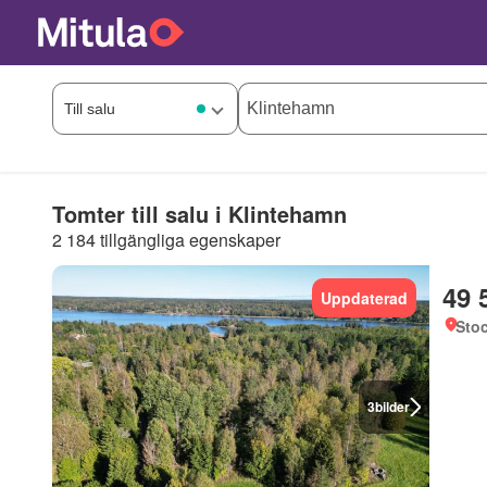
Tomter till salu i Klintehamn
2 184 tillgängliga egenskaper
49 
Uppdaterad
Sto
3
bilder