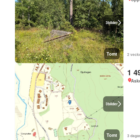
3
bilder
Tomt
2 veck
1 4
Ask
3
bilder
Tomt
3 daga