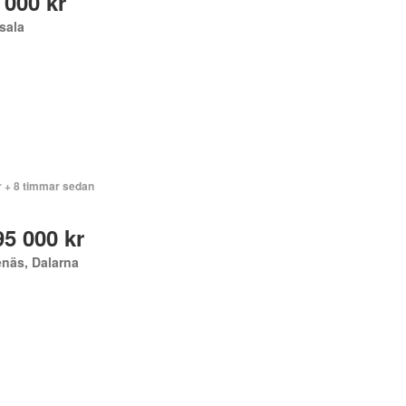
 000 kr
sala
r + 8 timmar sedan
95 000 kr
näs, Dalarna