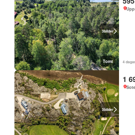
595
Upp
3
bilder
Tomt
4 daga
1 6
Sote
3
bilder