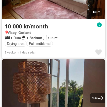
Rum
10 000 kr/month
Visby, Gotland
1 Rum
1 Badrum
105 m²
Drying area
Fullt möblerad
3 veckor + 1 dag sedan
6
bilder