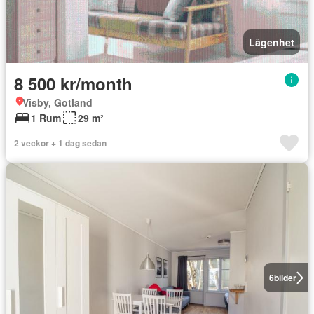
Lägenhet
8 500 kr/month
Visby, Gotland
1 Rum
29 m²
2 veckor + 1 dag sedan
6
bilder