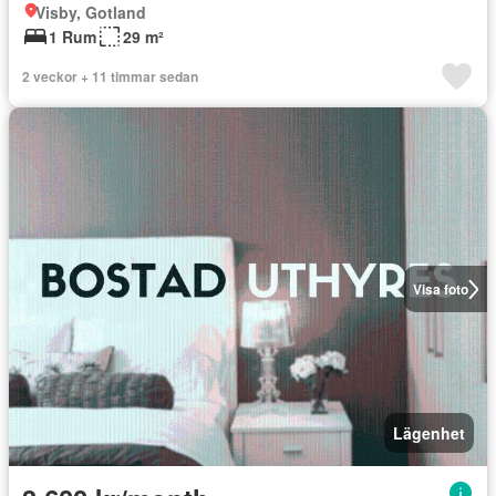
Visby, Gotland
1 Rum
29 m²
2 veckor + 11 timmar sedan
Visa foto
Lägenhet