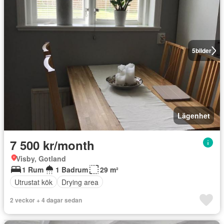
5
bilder
Lägenhet
7 500 kr/month
Visby, Gotland
1 Rum
1 Badrum
29 m²
Utrustat kök
Drying area
2 veckor + 4 dagar sedan