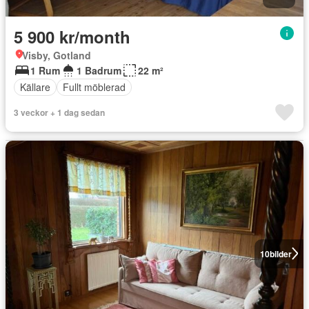
5 900 kr/month
Visby, Gotland
1 Rum
1 Badrum
22 m²
Källare
Fullt möblerad
3 veckor + 1 dag sedan
10
bilder