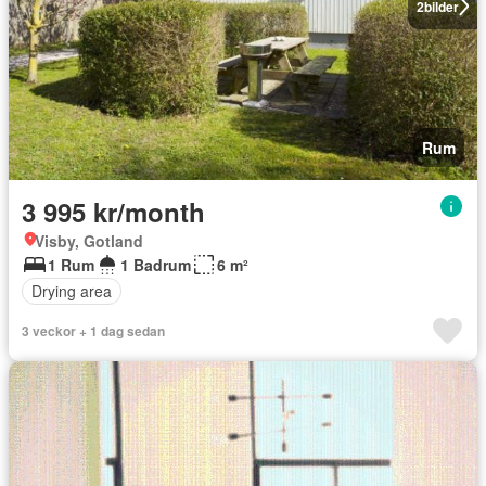
2
bilder
Rum
3 995 kr/month
Visby, Gotland
1 Rum
1 Badrum
6 m²
Drying area
3 veckor + 1 dag sedan