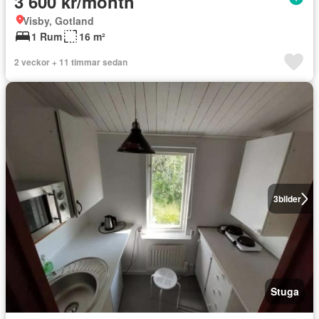
3 600 kr/month
Visby, Gotland
1 Rum
16 m²
2 veckor + 11 timmar sedan
3
bilder
Stuga