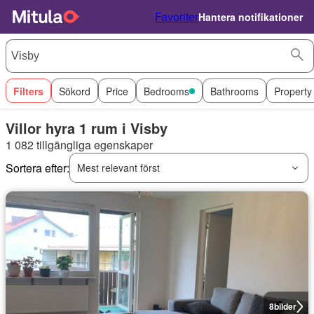
Favoriter
Hantera notifikationer
Filters
Sökord
Price
Bedrooms
Bathrooms
Property
Villor hyra 1 rum i Visby
1 082 tillgängliga egenskaper
Sortera efter:
Mest relevant först
8
bilder