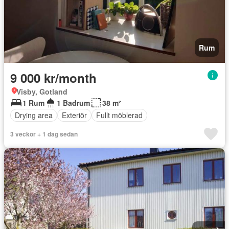
Rum
9 000 kr/month
Visby, Gotland
1 Rum
1 Badrum
38 m²
Drying area
Exteriör
Fullt möblerad
3 veckor + 1 dag sedan