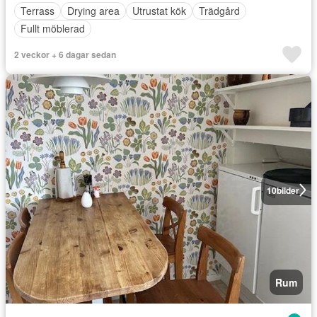
Terrass
Drying area
Utrustat kök
Trädgård
Fullt möblerad
2 veckor + 6 dagar sedan
10
bilder
Rum