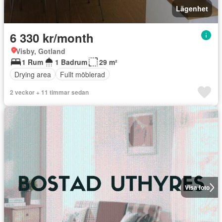
Lägenhet
6 330 kr/month
Visby, Gotland
1 Rum
1 Badrum
29 m²
Drying area
Fullt möblerad
2 veckor + 11 timmar sedan
Visa foto