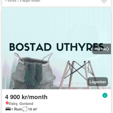
1 vecka + 4 dagar sedan
Visa foto
Lägenhet
4 900 kr/month
Visby, Gotland
1 Rum
10 m²