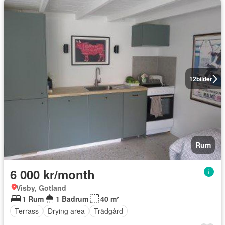
12
bilder
Rum
6 000 kr/month
Visby, Gotland
1 Rum
1 Badrum
40 m²
Terrass
Drying area
Trädgård