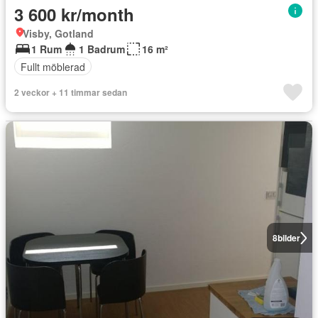
3 600 kr/month
Visby, Gotland
1 Rum
1 Badrum
16 m²
Fullt möblerad
2 veckor + 11 timmar sedan
8
bilder