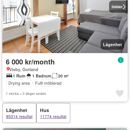
3
bilder
Lägenhet
6 000 kr/month
Visby, Gotland
1 Rum
1 Badrum
20 m²
Drying area
Fullt möblerad
1 vecka + 2 dagar sedan
Lägenhet
Hus
85314 resultat
11774 resultat