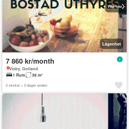
Visa foto
Lägenhet
7 860 kr/month
Visby, Gotland
1 Rum
38 m²
2 veckor + 3 dagar sedan