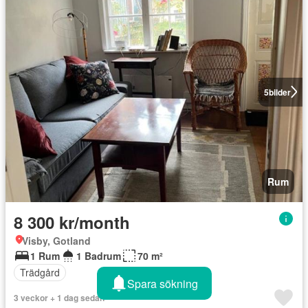
5
bilder
Rum
8 300 kr/month
Visby, Gotland
1 Rum
1 Badrum
70 m²
Trädgård
Spara sökning
3 veckor + 1 dag sedan