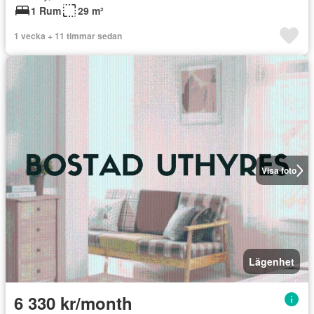
1 Rum
29 m²
1 vecka + 11 timmar sedan
Visa foto
Lägenhet
6 330 kr/month