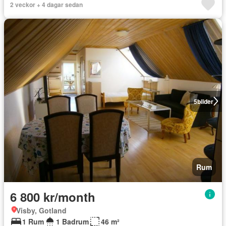
2 veckor + 4 dagar sedan
5
bilder
Rum
6 800 kr/month
Visby, Gotland
1 Rum
1 Badrum
46 m²