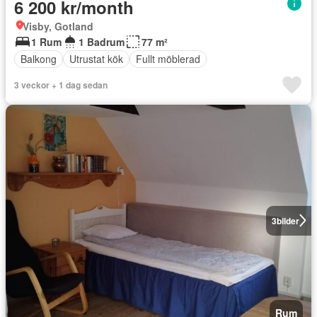
6 200 kr/month
Visby, Gotland
1 Rum
1 Badrum
77 m²
Balkong
Utrustat kök
Fullt möblerad
3 veckor + 1 dag sedan
3
bilder
Rum