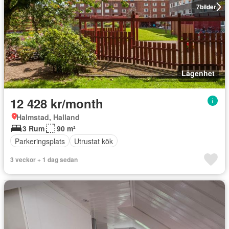
7
bilder
Lägenhet
12 428 kr/month
Halmstad, Halland
3 Rum
90 m²
Parkeringsplats
Utrustat kök
3 veckor + 1 dag sedan