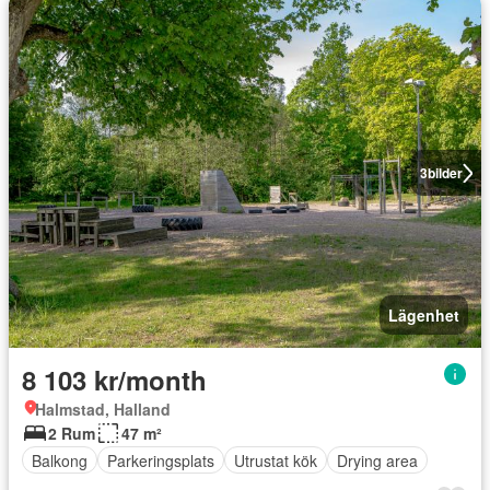
3
bilder
Lägenhet
8 103 kr/month
Halmstad, Halland
2 Rum
47 m²
Balkong
Parkeringsplats
Utrustat kök
Drying area