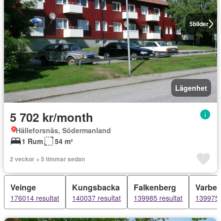
5
bilder
Lägenhet
5 702 kr/month
Hälleforsnäs, Södermanland
1 Rum
54 m²
2 veckor + 5 timmar sedan
Veinge
Kungsbacka
Falkenberg
Varber
176014 resultat
140037 resultat
139985 resultat
139975 