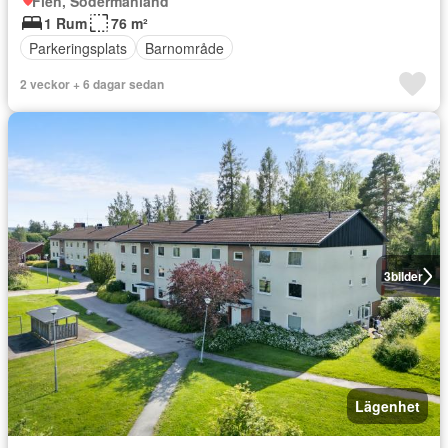
Flen, Södermanland
1 Rum
76 m²
Parkeringsplats
Barnområde
2 veckor + 6 dagar sedan
3
bilder
Lägenhet