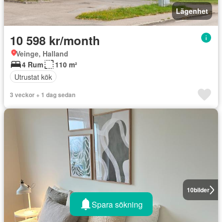
Lägenhet
10 598 kr/month
Veinge, Halland
4 Rum
110 m²
Utrustat kök
3 veckor + 1 dag sedan
10
bilder
Spara sökning