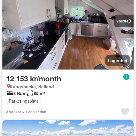
9
bilder
Lägenhet
12 153 kr/month
Kungsbacka, Halland
3 Rum
85 m²
Parkeringsplats
3 veckor + 1 dag sedan