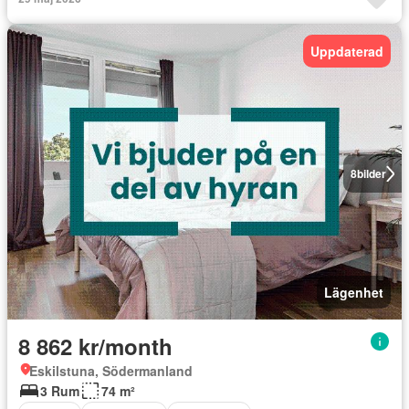
Uppdaterad
8
bilder
Lägenhet
8 862 kr/month
Eskilstuna, Södermanland
3 Rum
74 m²