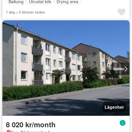
Balkong
Utrustat kök
Drying area
1 dag + 5 timmar sedan
4
bilder
Lägenhet
8 020 kr/month