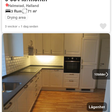
Halmstad, Halland
3 Rum
71 m²
Drying area
3 veckor + 1 dag sedan
10
bilder
Lägenhet