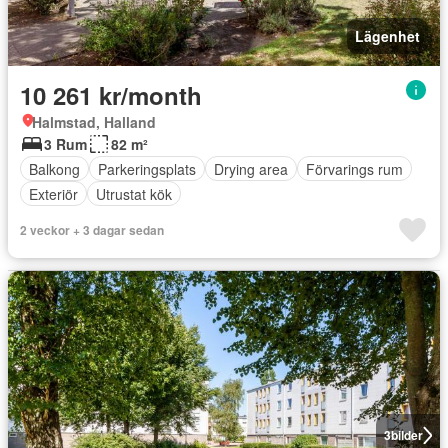
Lägenhet
10 261 kr/month
Halmstad, Halland
3 Rum
82 m²
Balkong
Parkeringsplats
Drying area
Förvarings rum
Exteriör
Utrustat kök
2 veckor + 3 dagar sedan
3
bilder