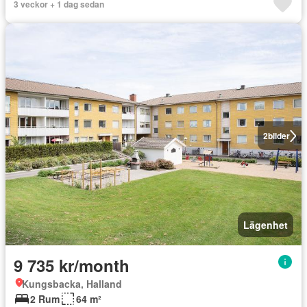
3 veckor + 1 dag sedan
2
bilder
Lägenhet
9 735 kr/month
Kungsbacka, Halland
2 Rum
64 m²