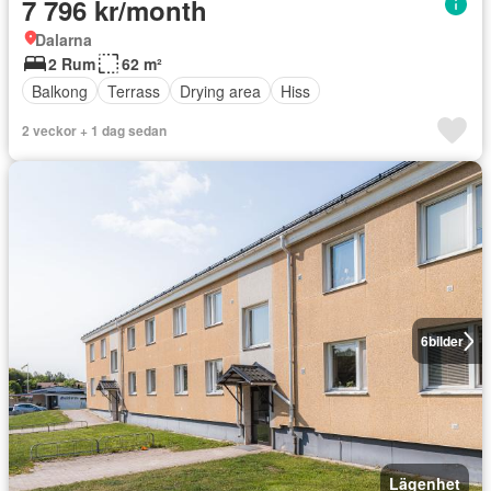
7 796 kr/month
Dalarna
2 Rum
62 m²
Balkong
Terrass
Drying area
Hiss
2 veckor + 1 dag sedan
6
bilder
Lägenhet