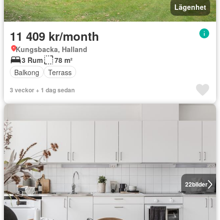
Lägenhet
11 409 kr/month
Kungsbacka, Halland
3 Rum
78 m²
Balkong
Terrass
3 veckor + 1 dag sedan
22
bilder