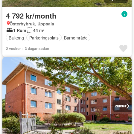
4 792 kr/month
Österbybruk, Uppsala
1 Rum
44 m²
Balkong
Parkeringsplats
Barnområde
2 veckor + 3 dagar sedan
2
bilder