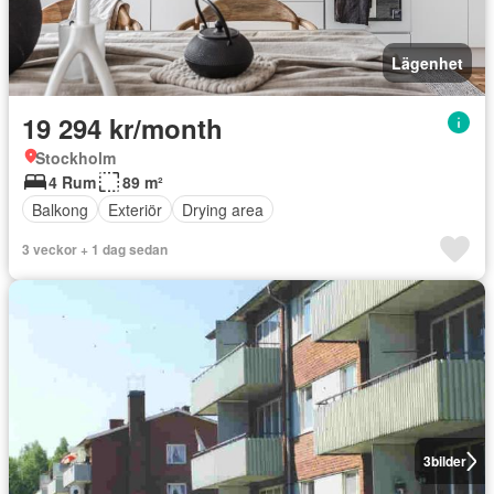
Lägenhet
19 294 kr/month
Stockholm
4 Rum
89 m²
Balkong
Exteriör
Drying area
3 veckor + 1 dag sedan
3
bilder