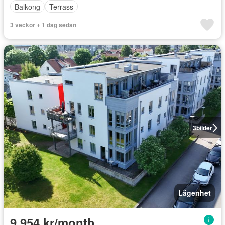
Balkong
Terrass
3 veckor + 1 dag sedan
3
bilder
Lägenhet
9 954 kr/month