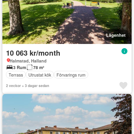
Lägenhet
10 063 kr/month
Halmstad, Halland
3 Rum
78 m²
Terrass
Utrustat kök
Förvarings rum
2 veckor + 3 dagar sedan