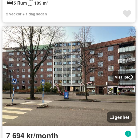
5 Rum
109 m²
2 veckor + 1 dag sedan
Visa foto
Lägenhet
7 694 kr/month