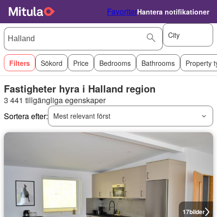
Favoriter
Hantera notifikationer
City
Filters
Sökord
Price
Bedrooms
Bathrooms
Property 
Fastigheter hyra i Halland region
3 441 tillgängliga egenskaper
Sortera efter:
Mest relevant först
17
bilder