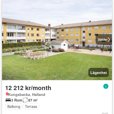
3
bilder
Lägenhet
12 212 kr/month
Kungsbacka, Halland
3 Rum
87 m²
Balkong
Terrass