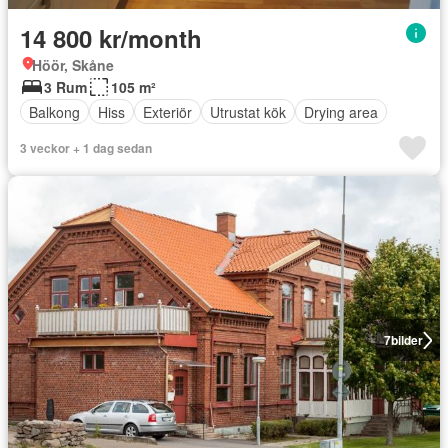
14 800 kr/month
Höör, Skåne
3 Rum
105 m²
Balkong
Hiss
Exteriör
Utrustat kök
Drying area
3 veckor + 1 dag sedan
7
bilder