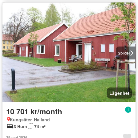
2
bilder
Lägenhet
10 701 kr/month
Kungsäter, Halland
3 Rum
74 m²
29 maj 2026