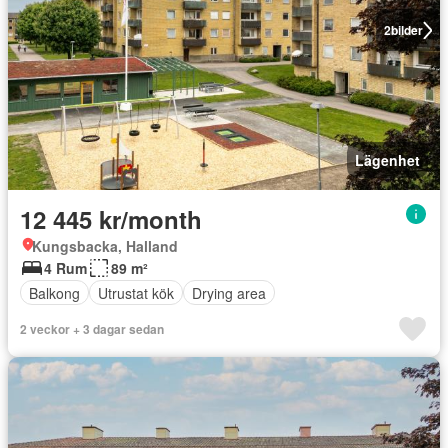
2
bilder
Lägenhet
12 445 kr/month
Kungsbacka, Halland
4 Rum
89 m²
Balkong
Utrustat kök
Drying area
2 veckor + 3 dagar sedan