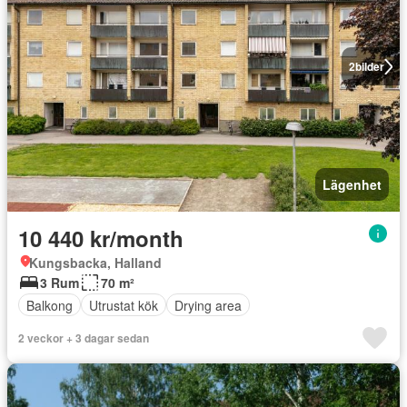
2
bilder
Lägenhet
10 440 kr/month
Kungsbacka, Halland
3 Rum
70 m²
Balkong
Utrustat kök
Drying area
2 veckor + 3 dagar sedan