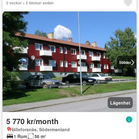
2 veckor + 5 timmar sedan
5
bilder
Lägenhet
5 770 kr/month
Hälleforsnäs, Södermanland
1 Rum
56 m²