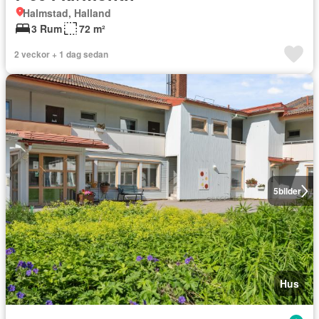
Halmstad, Halland
3 Rum
72 m²
2 veckor + 1 dag sedan
5
bilder
Hus