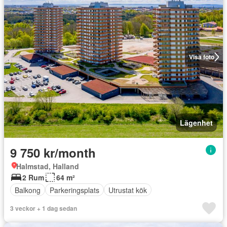
Visa foto
Lägenhet
9 750 kr/month
Halmstad, Halland
2 Rum
64 m²
Balkong
Parkeringsplats
Utrustat kök
3 veckor + 1 dag sedan