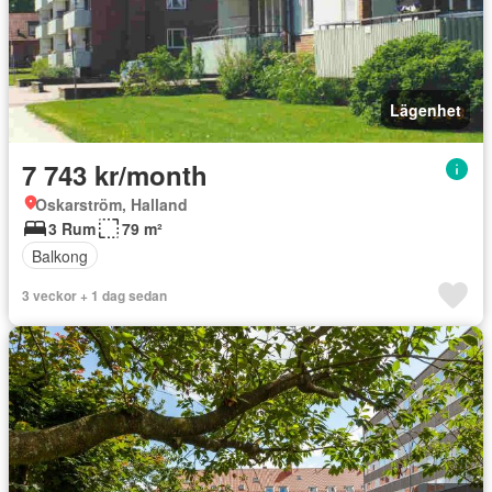
Lägenhet
7 743 kr/month
Oskarström, Halland
3 Rum
79 m²
Balkong
3 veckor + 1 dag sedan