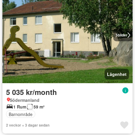
5
bilder
Lägenhet
5 035 kr/month
Södermanland
1 Rum
59 m²
Barnområde
2 veckor + 3 dagar sedan