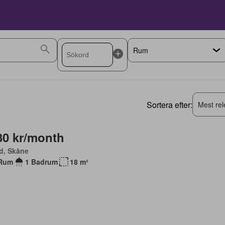
Sortera efter:
Mest rel
30 kr/month
d, Skåne
Rum
1 Badrum
18 m²