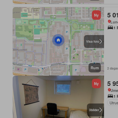
5 0
Ny
Lun
1 
Visa foto
Rum
2 daga
5 9
Ny
Ume
1 
Utrus
3
bilder