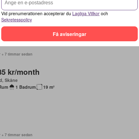
Rum
1 Badrum
19 m²
Vid prenumerationen accepterar du
Lagliga Villkor
och
Sekretesspolicy
Få aviseringar
r + 7 timmar sedan
85 kr/month
d, Skåne
Rum
1 Badrum
19 m²
r + 7 timmar sedan