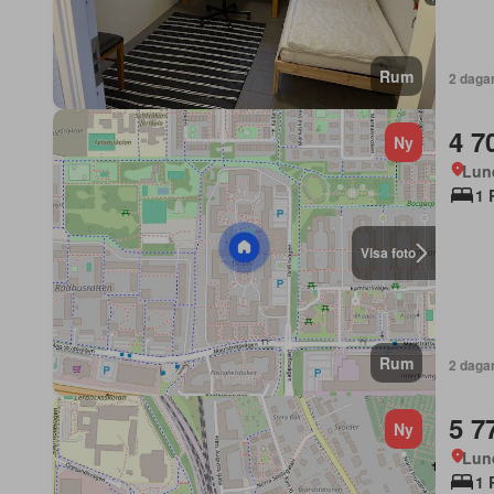
Rum
2 daga
4 7
Ny
Lun
1 
Visa foto
Rum
2 daga
5 7
Ny
Lun
1 