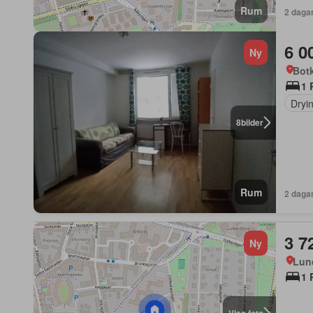
Rum
2 daga
6 0
Ny
Bot
1 
Dryi
8
bilder
Rum
2 daga
3 7
Ny
Lun
1 