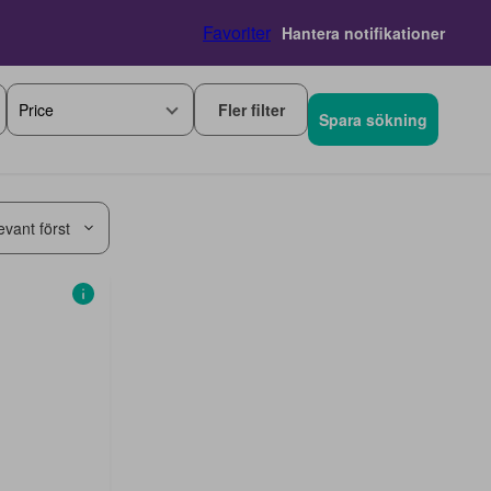
Favoriter
Hantera notifikationer
Fler filter
Price
Spara sökning
evant först