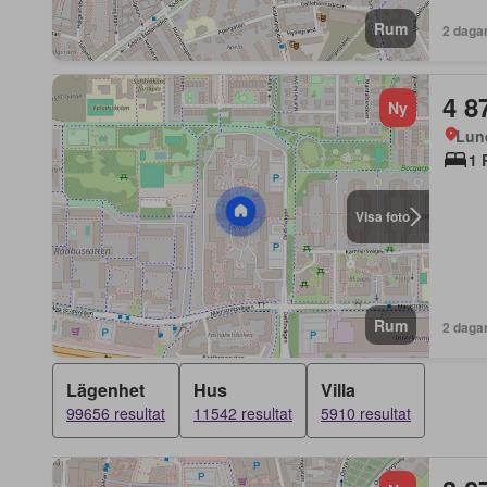
Rum
2 daga
4 8
Ny
Lun
1 
Visa foto
Rum
2 daga
Lägenhet
Hus
Villa
99656 resultat
11542 resultat
5910 resultat