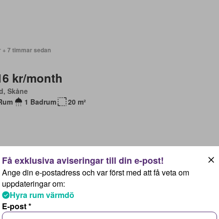
r + 7 timmar sedan
16 kr/month
d, Skåne
Rum
1 Badrum
20 m²
Ange din e-postadress och var först med att få veta om
r + 7 timmar sedan
uppdateringar om:
Hyra rum värmdö
18 kr/month
E-post *
d, Skåne