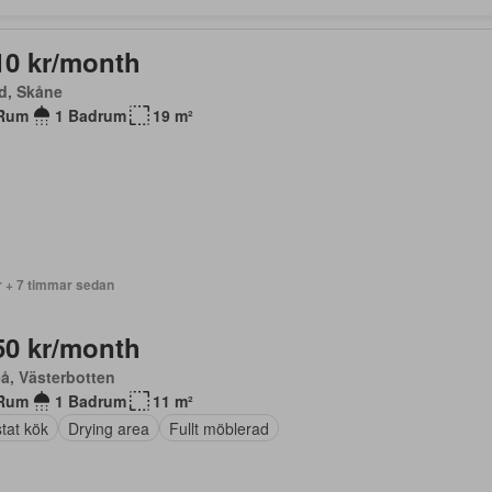
10 kr/month
d, Skåne
Rum
1 Badrum
19 m²
r + 7 timmar sedan
50 kr/month
å, Västerbotten
Rum
1 Badrum
11 m²
tat kök
Drying area
Fullt möblerad