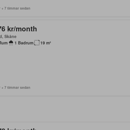
r + 7 timmar sedan
76 kr/month
d, Skåne
Rum
1 Badrum
19 m²
r + 7 timmar sedan