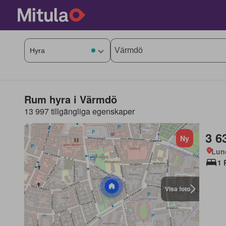
Rum hyra i Värmdö
13 997 tillgängliga egenskaper
3 6
Ny
Lun
1 
Visa foto