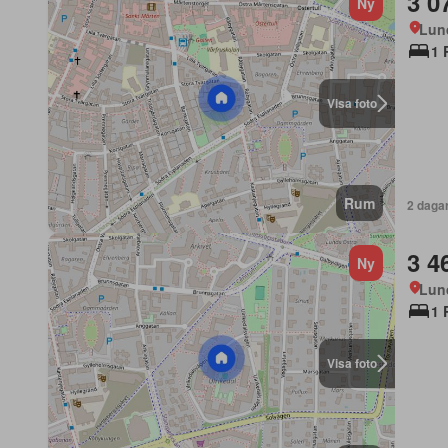
3 0
Ny
Lun
1 
Visa foto
Rum
2 daga
3 4
Ny
Lun
1 
Visa foto