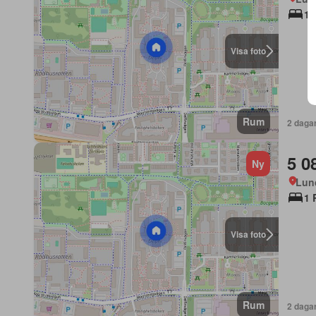
1 
Visa foto
Rum
2 daga
5 0
Ny
Lun
1 
Visa foto
Rum
2 daga