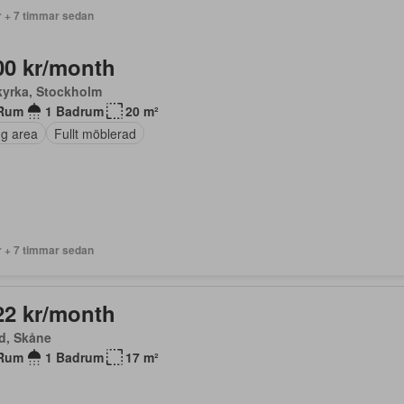
r + 7 timmar sedan
00 kr/month
kyrka, Stockholm
Rum
1 Badrum
20 m²
ng area
Fullt möblerad
r + 7 timmar sedan
22 kr/month
d, Skåne
Rum
1 Badrum
17 m²