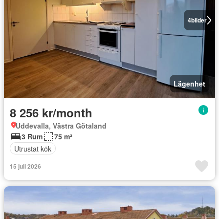
4
bilder
Lägenhet
8 256 kr/month
Uddevalla, Västra Götaland
3 Rum
75 m²
Utrustat kök
15 juli 2026