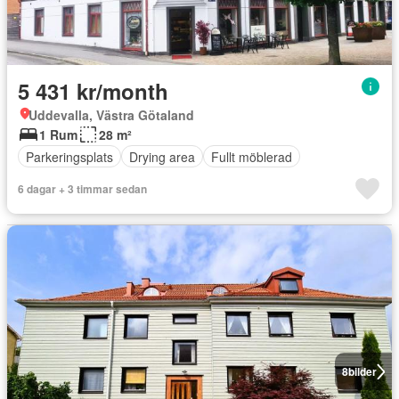
5 431 kr/month
Uddevalla, Västra Götaland
1 Rum
28 m²
Parkeringsplats
Drying area
Fullt möblerad
6 dagar + 3 timmar sedan
8
bilder