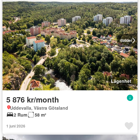
4
bilder
Lägenhet
5 876 kr/month
Uddevalla, Västra Götaland
2 Rum
58 m²
1 juni 2026