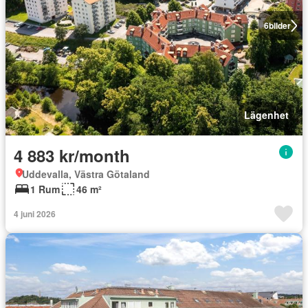
6
bilder
Lägenhet
4 883 kr/month
Uddevalla, Västra Götaland
1 Rum
46 m²
4 juni 2026