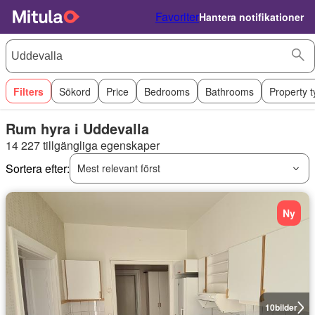
Favoriter
Hantera notifikationer
Filters
Sökord
Price
Bedrooms
Bathrooms
Property 
Rum hyra i Uddevalla
14 227 tillgängliga egenskaper
Sortera efter:
Mest relevant först
Ny
10
bilder