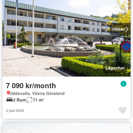
10
bilder
Lägenhet
7 090 kr/month
Uddevalla, Västra Götaland
2 Rum
71 m²
2 juni 2026