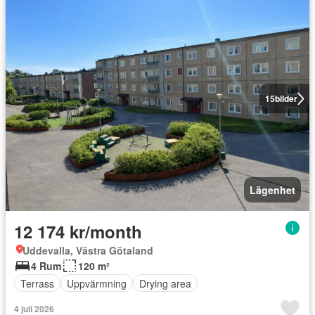
15
bilder
Lägenhet
12 174 kr/month
Uddevalla, Västra Götaland
4 Rum
120 m²
Terrass
Uppvärmning
Drying area
4 juli 2026