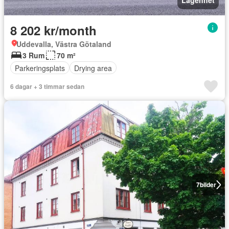
Lägenhet
8 202 kr/month
Uddevalla, Västra Götaland
3 Rum
70 m²
Parkeringsplats
Drying area
6 dagar + 3 timmar sedan
7
bilder