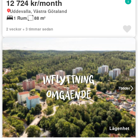
12 724 kr/month
Uddevalla, Västra Götaland
1 Rum
88 m²
2 veckor + 3 timmar sedan
7
bilder
Lägenhet