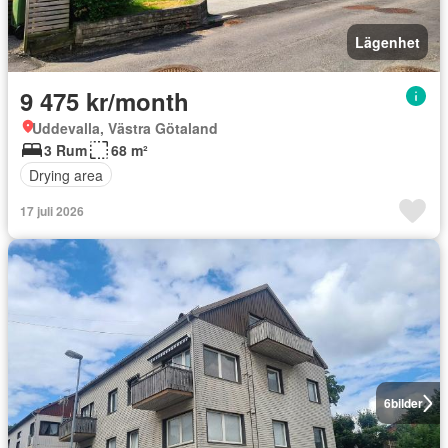
Lägenhet
9 475 kr/month
Uddevalla, Västra Götaland
3 Rum
68 m²
Drying area
17 juli 2026
6
bilder