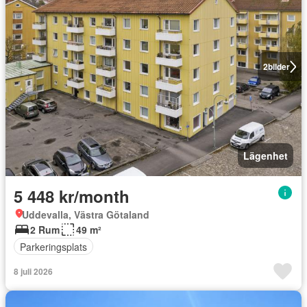
2
bilder
Lägenhet
5 448 kr/month
Uddevalla, Västra Götaland
2 Rum
49 m²
Parkeringsplats
8 juli 2026