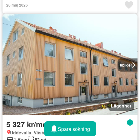
26 maj 2026
8
bilder
Lägenhet
5 327 kr/month
Spara sökning
Uddevalla, Västra Götaland
1 Rum
52 m²