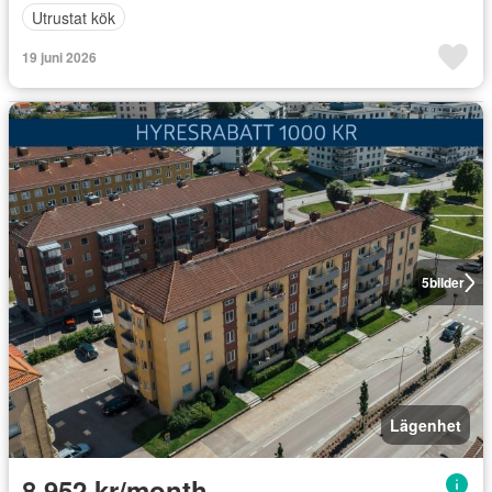
Utrustat kök
19 juni 2026
5
bilder
Lägenhet
8 952 kr/month