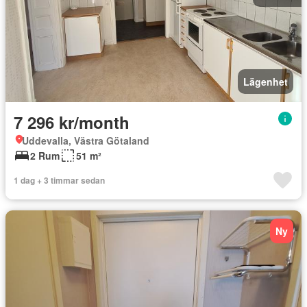
Lägenhet
7 296 kr/month
Uddevalla, Västra Götaland
2 Rum
51 m²
1 dag + 3 timmar sedan
Ny