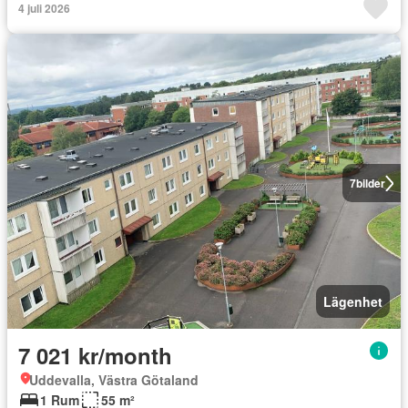
4 juli 2026
7
bilder
Lägenhet
7 021 kr/month
Uddevalla, Västra Götaland
1 Rum
55 m²