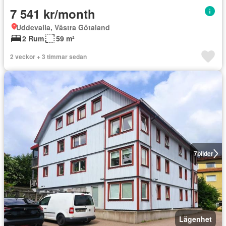
7 541 kr/month
Uddevalla, Västra Götaland
2 Rum
59 m²
2 veckor + 3 timmar sedan
7
bilder
Lägenhet