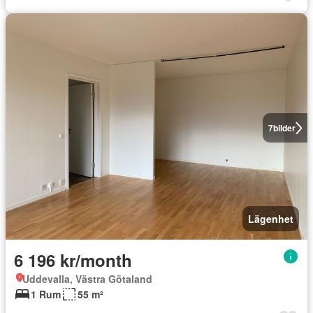
7
bilder
Lägenhet
6 196 kr/month
Uddevalla, Västra Götaland
1 Rum
55 m²