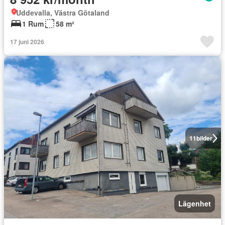
Uddevalla, Västra Götaland
1 Rum
58 m²
17 juni 2026
11
bilder
Lägenhet