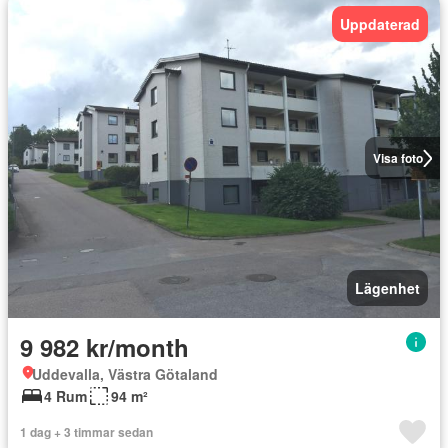
Uppdaterad
Visa foto
Lägenhet
9 982 kr/month
Uddevalla, Västra Götaland
4 Rum
94 m²
1 dag + 3 timmar sedan