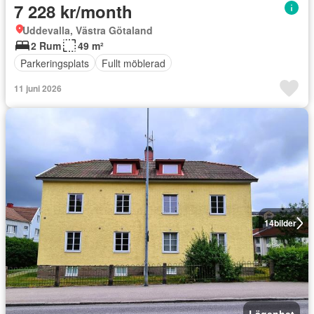
7 228 kr/month
Uddevalla, Västra Götaland
2 Rum
49 m²
Parkeringsplats
Fullt möblerad
11 juni 2026
14
bilder