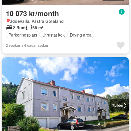
10 073 kr/month
Uddevalla, Västra Götaland
2 Rum
68 m²
Parkeringsplats
Utrustat kök
Drying area
2 veckor + 6 dagar sedan
7
bilder