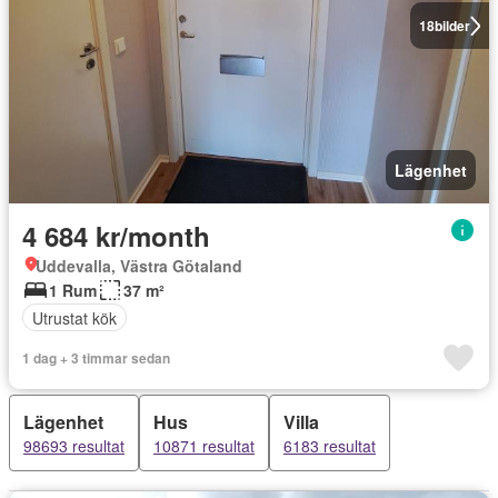
18
bilder
Lägenhet
4 684 kr/month
Uddevalla, Västra Götaland
1 Rum
37 m²
Utrustat kök
1 dag + 3 timmar sedan
Lägenhet
Hus
Villa
98693 resultat
10871 resultat
6183 resultat