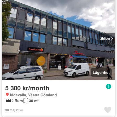
2
bilder
Lägenhet
5 300 kr/month
Uddevalla, Västra Götaland
2 Rum
30 m²
30 maj 2026