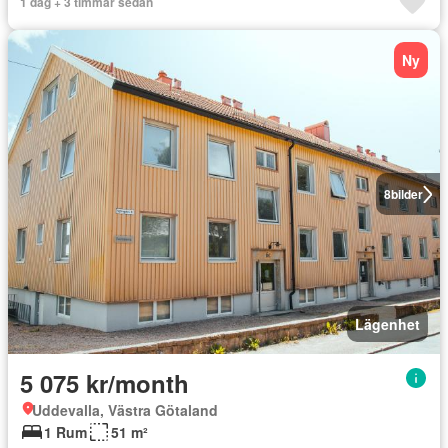
1 dag + 3 timmar sedan
Ny
8
bilder
Lägenhet
5 075 kr/month
Uddevalla, Västra Götaland
1 Rum
51 m²