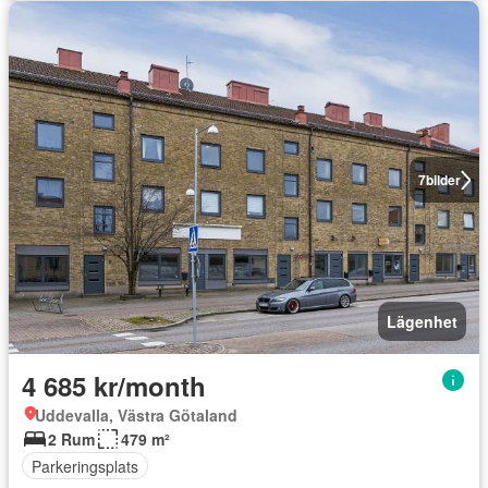
7
bilder
Lägenhet
4 685 kr/month
Uddevalla, Västra Götaland
2 Rum
479 m²
Parkeringsplats