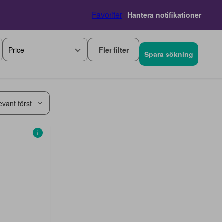
Favoriter
Hantera notifikationer
Fler filter
Price
Spara sökning
evant först