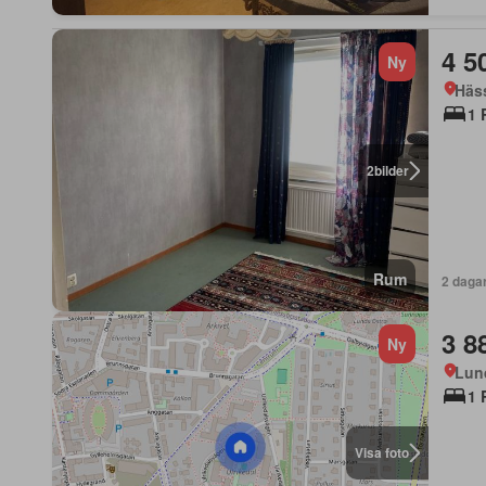
4 5
Ny
Häss
1 
2
bilder
Rum
2 daga
3 8
Ny
Lun
1 
Visa foto