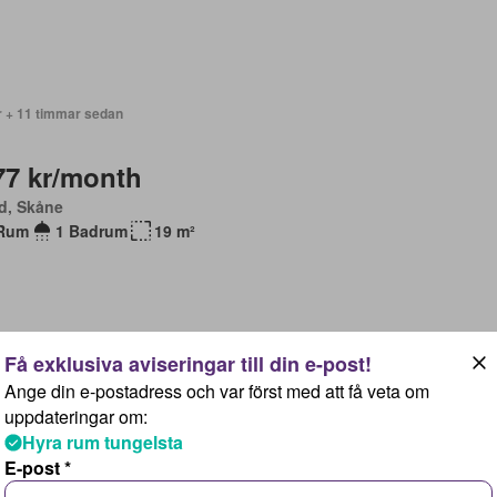
r + 11 timmar sedan
77 kr/month
d, Skåne
Rum
1 Badrum
19 m²
Ange din e-postadress och var först med att få veta om
r + 11 timmar sedan
uppdateringar om:
Hyra rum tungelsta
26 kr/month
E-post *
d, Skåne