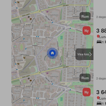
Rum
2 daga
3 8
Ny
Lun
1 
Visa foto
Rum
2 daga
3 6
Ny
Lun
1 