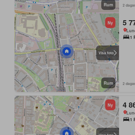
Rum
2 daga
5 7
Ny
Lun
1 
Visa foto
Rum
2 daga
4 8
Ny
Lun
1 