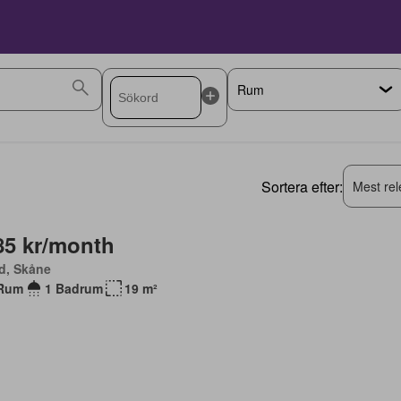
Sortera efter:
Mest rel
85 kr/month
d, Skåne
Rum
1 Badrum
19 m²