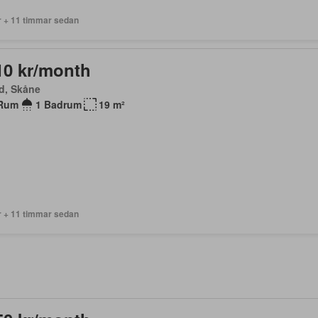
r + 11 timmar sedan
10 kr/month
d, Skåne
Rum
1 Badrum
19 m²
r + 11 timmar sedan