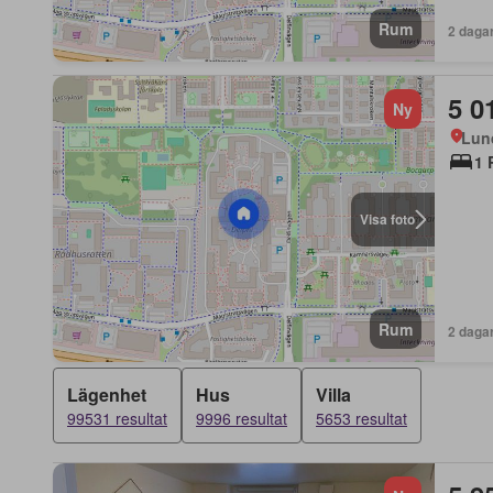
Rum
2 daga
5 0
Ny
Lun
1 
Visa foto
Rum
2 daga
Lägenhet
Hus
Villa
99531 resultat
9996 resultat
5653 resultat