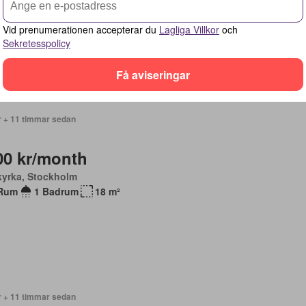
Rum
1 Badrum
18 m²
Vid prenumerationen accepterar du
Lagliga Villkor
och
Sekretesspolicy
Få aviseringar
r + 11 timmar sedan
00 kr/month
kyrka, Stockholm
Rum
1 Badrum
18 m²
r + 11 timmar sedan