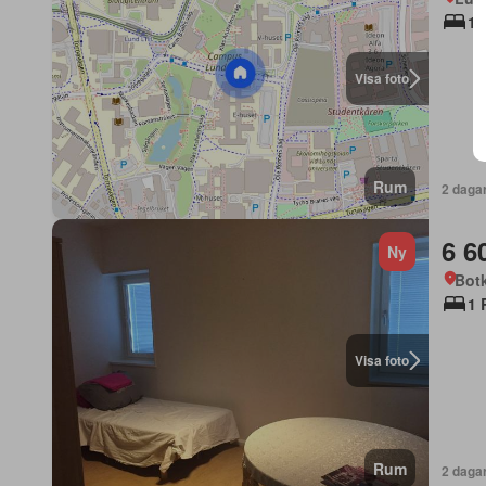
1 
Visa foto
Rum
2 daga
6 6
Ny
Bot
1 
Visa foto
Rum
2 daga