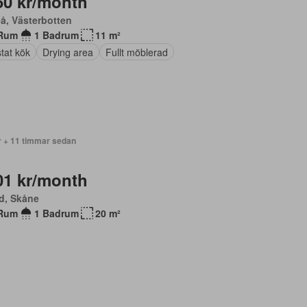
50 kr/month
å, Västerbotten
Rum
1 Badrum
11 m²
tat kök
Drying area
Fullt möblerad
r + 11 timmar sedan
01 kr/month
d, Skåne
Rum
1 Badrum
20 m²