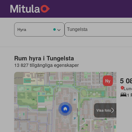
Rum hyra i Tungelsta
13 827 tillgängliga egenskaper
5 0
Ny
Lun
1 
Visa foto