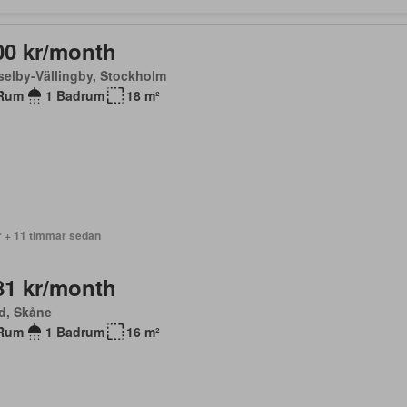
00 kr/month
elby-Vällingby, Stockholm
Rum
1 Badrum
18 m²
r + 11 timmar sedan
81 kr/month
d, Skåne
Rum
1 Badrum
16 m²