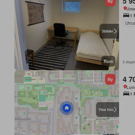
5 9
Ny
Ume
1 
Utrus
3
bilder
Rum
2 daga
4 7
Ny
Lun
1 
Visa foto