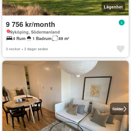
Lägenhet
9 756 kr/month
Nyköping, Södermanland
4 Rum
1 Badrum
89 m²
3 veckor + 2 dagar sedan
5
bilder