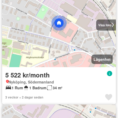
Visa foto
Lägenhet
5 522 kr/month
Nyköping, Södermanland
1 Rum
1 Badrum
34 m²
3 veckor + 2 dagar sedan