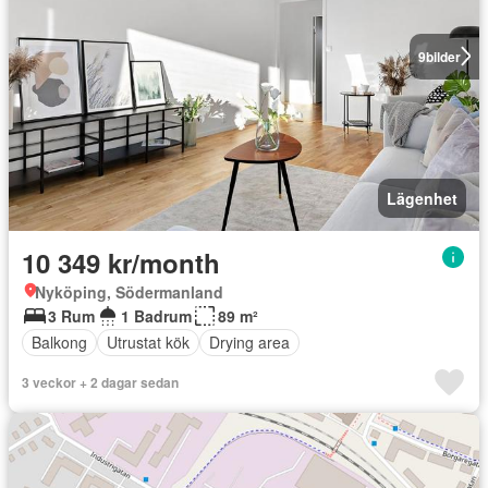
9
bilder
Lägenhet
10 349 kr/month
Nyköping, Södermanland
3 Rum
1 Badrum
89 m²
Balkong
Utrustat kök
Drying area
3 veckor + 2 dagar sedan