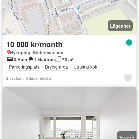
Lägenhet
10 000 kr/month
Nyköping, Södermanland
3 Rum
1 Badrum
78 m²
Parkeringsplats
Drying area
Utrustat kök
2 veckor + 5 dagar sedan
7
bilder