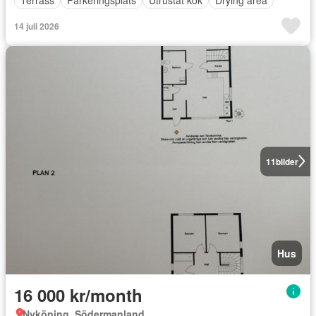
Terrass
Parkeringsplats
Utrustat kök
Drying area
14 juli 2026
11
bilder
Hus
16 000 kr/month
Nyköping, Södermanland