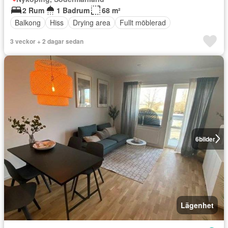
2 Rum
1 Badrum
68 m²
Balkong
Hiss
Drying area
Fullt möblerad
3 veckor + 2 dagar sedan
6
bilder
Lägenhet