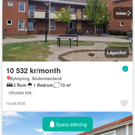
2
bilder
Lägenhet
10 532 kr/month
Nyköping, Södermanland
3 Rum
1 Badrum
72 m²
Utrustat kök
10 juli 2026
Spara sökning