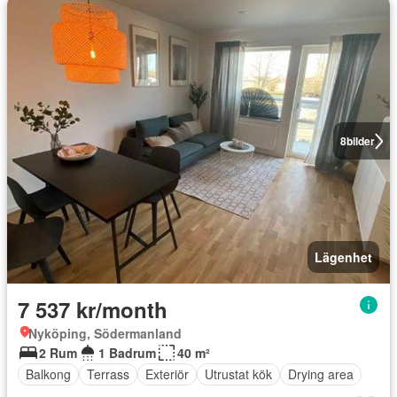
8
bilder
Lägenhet
7 537 kr/month
Nyköping, Södermanland
2 Rum
1 Badrum
40 m²
Balkong
Terrass
Exteriör
Utrustat kök
Drying area