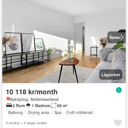
9
bilder
Lägenhet
10 118 kr/month
Nyköping, Södermanland
2 Rum
1 Badrum
68 m²
Balkong
Drying area
Spa
Fullt möblerad
3 veckor + 2 dagar sedan