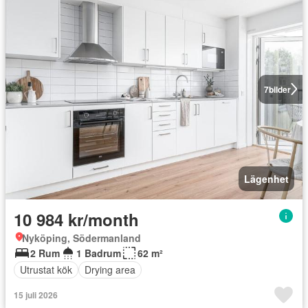
7
bilder
Lägenhet
10 984 kr/month
Nyköping, Södermanland
2 Rum
1 Badrum
62 m²
Utrustat kök
Drying area
15 juli 2026