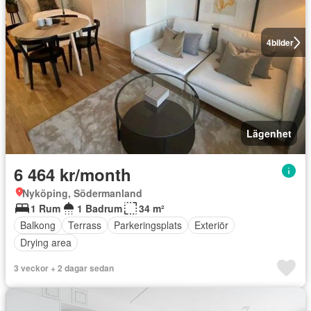
4
bilder
Lägenhet
6 464 kr/month
Nyköping, Södermanland
1 Rum
1 Badrum
34 m²
Balkong
Terrass
Parkeringsplats
Exteriör
Drying area
3 veckor + 2 dagar sedan