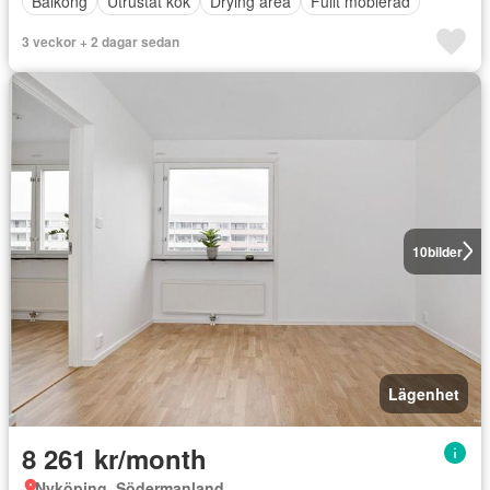
Balkong
Utrustat kök
Drying area
Fullt möblerad
3 veckor + 2 dagar sedan
10
bilder
Lägenhet
8 261 kr/month
Nyköping, Södermanland