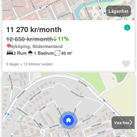
Lägenhet
11 270 kr/month
12 650 kr/month
11%
Nyköping, Södermanland
2 Rum
1 Badrum
40 m²
5 dagar + 13 timmar sedan
Visa foto