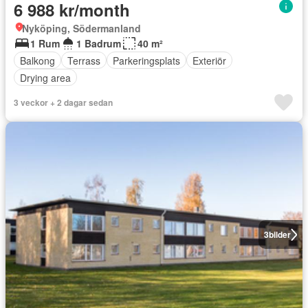
6 988 kr/month
Nyköping, Södermanland
1 Rum
1 Badrum
40 m²
Balkong
Terrass
Parkeringsplats
Exteriör
Drying area
3 veckor + 2 dagar sedan
3
bilder