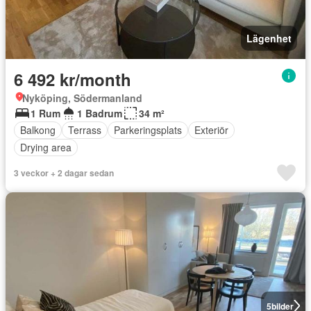
Lägenhet
6 492 kr/month
Nyköping, Södermanland
1 Rum
1 Badrum
34 m²
Balkong
Terrass
Parkeringsplats
Exteriör
Drying area
3 veckor + 2 dagar sedan
5
bilder