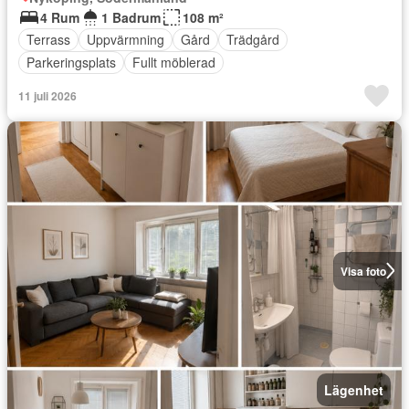
4 Rum
1 Badrum
108 m²
Terrass
Uppvärmning
Gård
Trädgård
Parkeringsplats
Fullt möblerad
11 juli 2026
Visa foto
Lägenhet