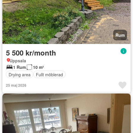
Rum
5 500 kr/month
Uppsala
1 Rum
10 m²
Drying area
Fullt möblerad
25 maj 2026