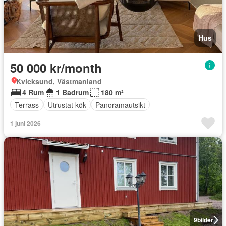
Hus
50 000 kr/month
Kvicksund, Västmanland
4 Rum
1 Badrum
180 m²
Terrass
Utrustat kök
Panoramautsikt
1 juni 2026
9
bilder