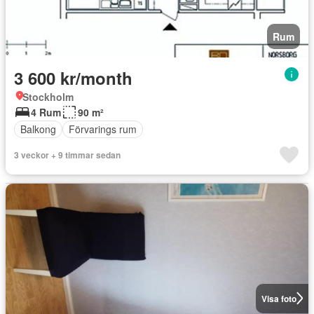
Rum
3 600 kr/month
Stockholm
4 Rum
90 m²
Balkong
Förvarings rum
3 veckor + 9 timmar sedan
Visa foto