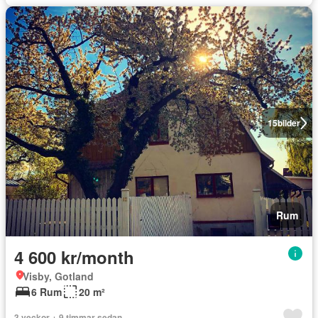
15
bilder
Rum
4 600 kr/month
Visby, Gotland
6 Rum
20 m²
3 veckor + 9 timmar sedan