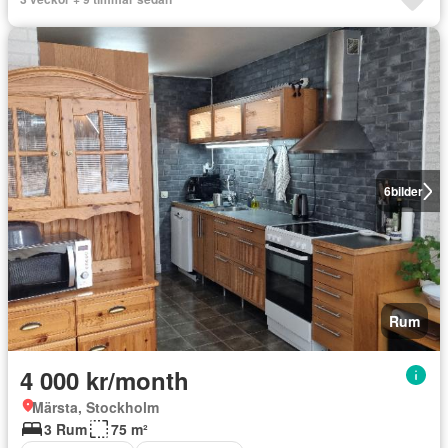
6
bilder
Rum
4 000 kr/month
Märsta, Stockholm
3 Rum
75 m²