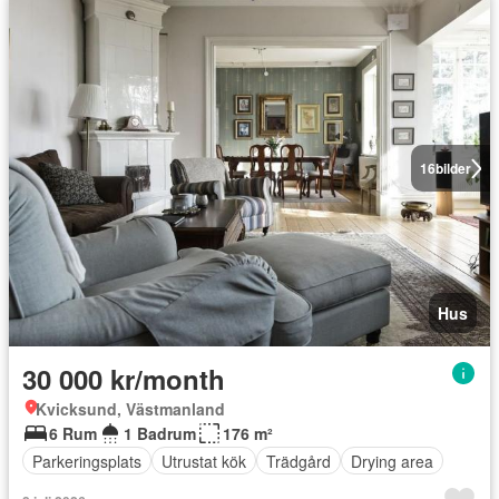
16
bilder
Hus
30 000 kr/month
Kvicksund, Västmanland
6 Rum
1 Badrum
176 m²
Parkeringsplats
Utrustat kök
Trädgård
Drying area