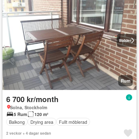
8
bilder
Rum
6 700 kr/month
Solna, Stockholm
5 Rum
120 m²
Balkong
Drying area
Fullt möblerad
2 veckor + 4 dagar sedan