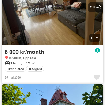
7
bilder
Rum
6 000 kr/month
Centrum, Uppsala
2 Rum
12 m²
Drying area
Trädgård
25 maj 2026