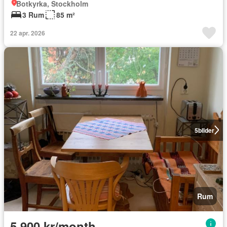
Botkyrka, Stockholm
3 Rum
85 m²
22 apr. 2026
5
bilder
Rum
5 900 kr/month