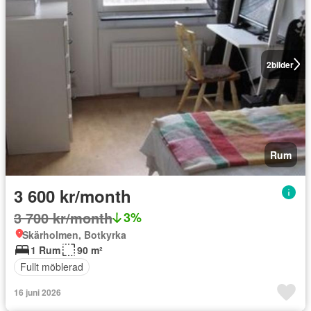
2
bilder
Rum
3 600 kr/month
3 700 kr/month
3%
Skärholmen, Botkyrka
1 Rum
90 m²
Fullt möblerad
16 juni 2026