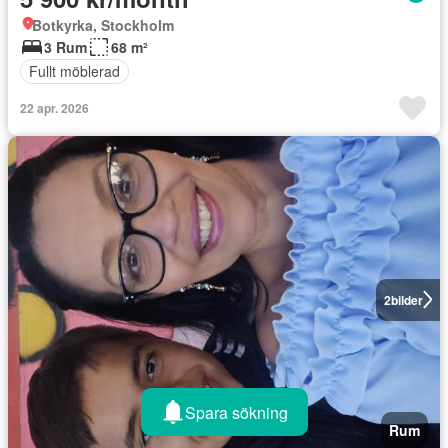
Botkyrka, Stockholm
3 Rum
68 m²
Fullt möblerad
22 apr. 2026
2
bilder
Spara sökning
Rum