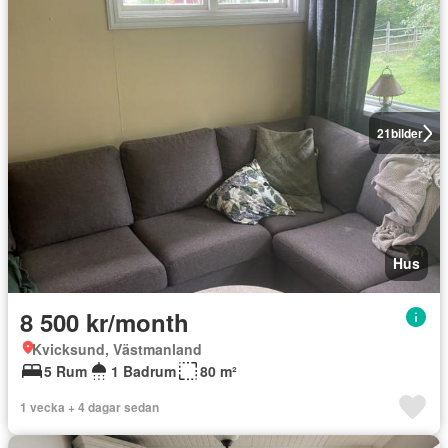
21
bilder
Hus
8 500 kr/month
Kvicksund, Västmanland
5 Rum
1 Badrum
80 m²
1 vecka + 4 dagar sedan