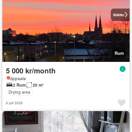
8
bilder
Rum
5 000 kr/month
Uppsala
2 Rum
20 m²
Drying area
6 juli 2026