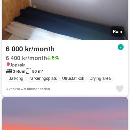
Rum
6 000 kr/month
6 400 kr/month
6%
Uppsala
3 Rum
80 m²
Balkong
Parkeringsplats
Utrustat kök
Drying area
3 veckor + 9 timmar sedan