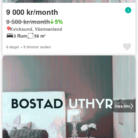
9 000 kr/month
9 500 kr/month
5%
Kvicksund, Västmanland
3 Rum
56 m²
6 dagar + 9 timmar sedan
Visa foto