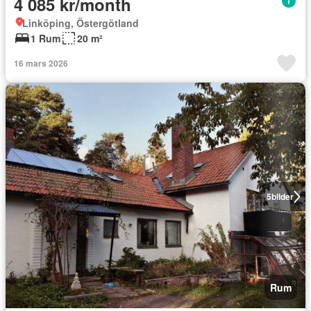
4 085 kr/month
Linköping, Östergötland
1 Rum
20 m²
16 mars 2026
5
bilder
Rum