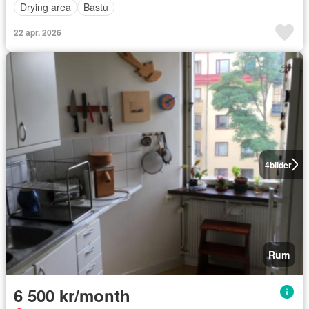
Drying area
Bastu
22 apr. 2026
4
bilder
Rum
6 500 kr/month