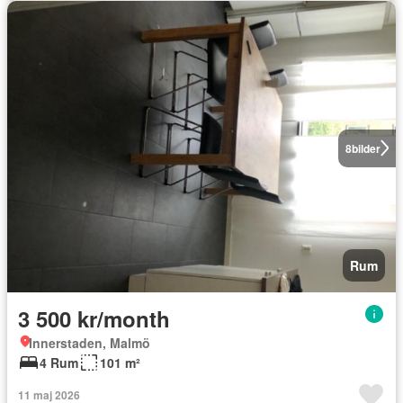
8
bilder
Rum
3 500 kr/month
Innerstaden, Malmö
4 Rum
101 m²
11 maj 2026