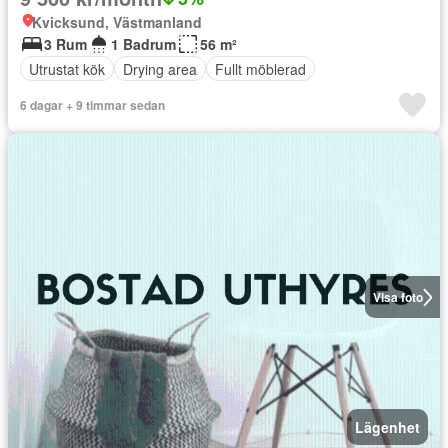
Kvicksund, Västmanland
3 Rum
1 Badrum
56 m²
Utrustat kök
Drying area
Fullt möblerad
6 dagar + 9 timmar sedan
Visa foto
Lägenhet