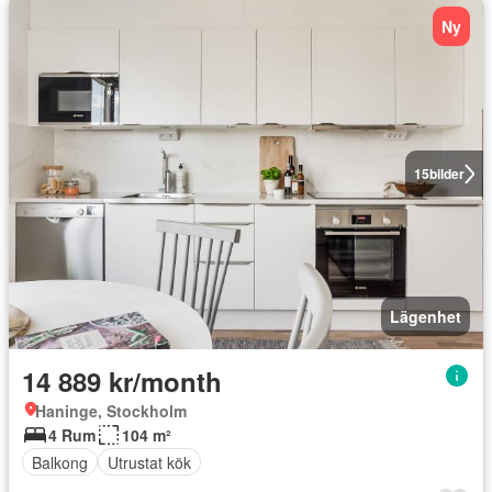
Ny
15
bilder
Lägenhet
14 889 kr/month
Haninge, Stockholm
4 Rum
104 m²
Balkong
Utrustat kök