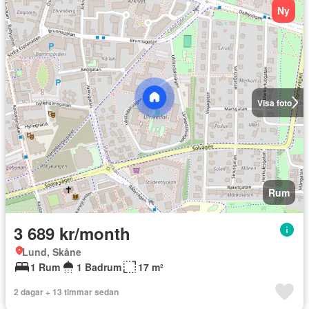
Ny
Visa foto
Rum
3 689 kr/month
Lund, Skåne
1 Rum
1 Badrum
17 m²
2 dagar + 13 timmar sedan