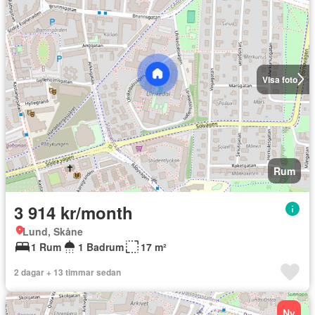
Visa foto
Rum
3 914 kr/month
Lund, Skåne
1 Rum
1 Badrum
17 m²
2 dagar + 13 timmar sedan
Ny