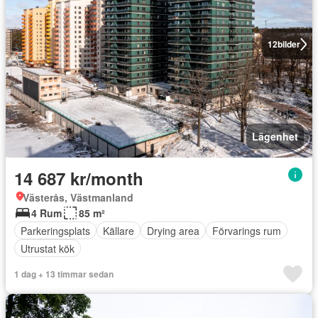
12
bilder
Lägenhet
14 687 kr/month
Västerås, Västmanland
4 Rum
85 m²
Parkeringsplats
Källare
Drying area
Förvarings rum
Utrustat kök
1 dag + 13 timmar sedan