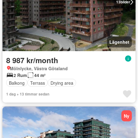
13
bilder
Lägenhet
8 987 kr/month
Mölnlycke, Västra Götaland
2 Rum
44 m²
Balkong
Terrass
Drying area
1 dag + 13 timmar sedan
Ny