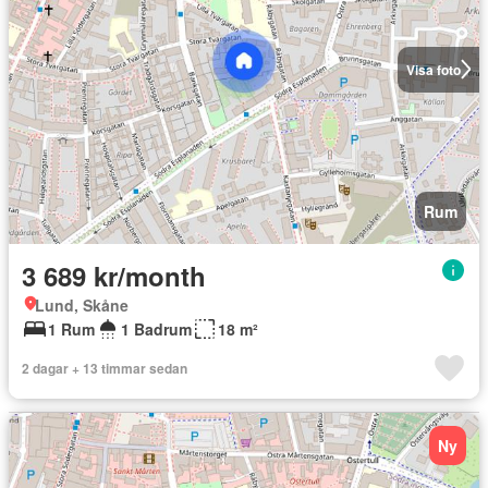
Visa foto
Rum
3 689 kr/month
Lund, Skåne
1 Rum
1 Badrum
18 m²
2 dagar + 13 timmar sedan
Ny