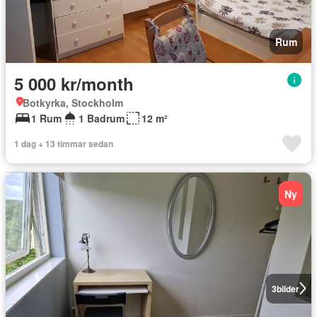
Rum
5 000 kr/month
Botkyrka, Stockholm
1 Rum
1 Badrum
12 m²
1 dag + 13 timmar sedan
Ny
3
bilder