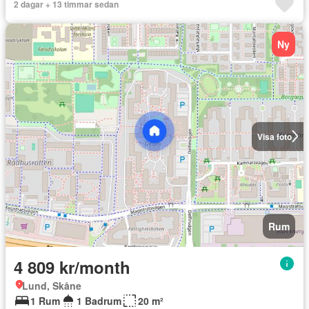
2 dagar + 13 timmar sedan
Ny
Visa foto
Rum
4 809 kr/month
Lund, Skåne
1 Rum
1 Badrum
20 m²