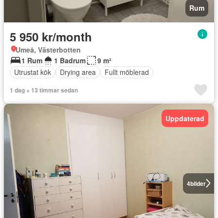
Rum
5 950 kr/month
Umeå, Västerbotten
1 Rum
1 Badrum
9 m²
Utrustat kök
Drying area
Fullt möblerad
1 dag + 13 timmar sedan
Uppdaterad
4
bilder