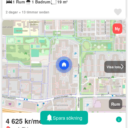
1 Rum
1 Badrum
19 m²
2 dagar + 13 timmar sedan
Ny
Visa foto
Rum
Spara sökning
4 625 kr/month