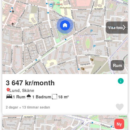
Visa foto
Rum
3 647 kr/month
Lund, Skåne
1 Rum
1 Badrum
18 m²
2 dagar + 13 timmar sedan
Ny