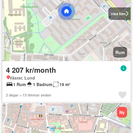
Visa foto
Rum
4 207 kr/month
Väster, Lund
1 Rum
1 Badrum
19 m²
2 dagar + 13 timmar sedan
Ny