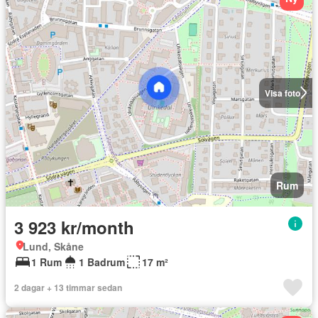
Visa foto
Rum
3 923 kr/month
Lund, Skåne
1 Rum
1 Badrum
17 m²
2 dagar + 13 timmar sedan