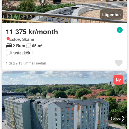
Lägenhet
11 375 kr/month
Eslöv, Skåne
2 Rum
65 m²
Utrustat kök
1 dag + 13 timmar sedan
Ny
6
bilder