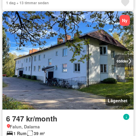
1 dag + 13 timmar sedan
Ny
6
bilder
Lägenhet
6 747 kr/month
Falun, Dalarna
1 Rum
39 m²