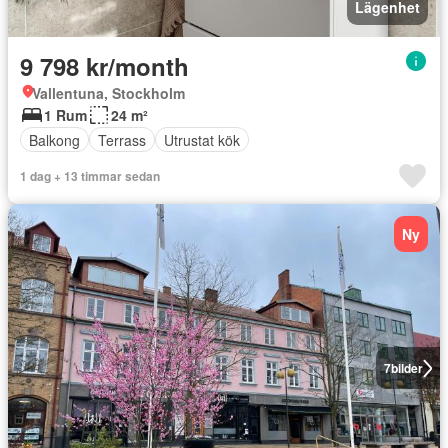
Lägenhet
9 798 kr/month
Vallentuna, Stockholm
1 Rum
24 m²
Balkong
Terrass
Utrustat kök
1 dag + 13 timmar sedan
Ny
7
bilder