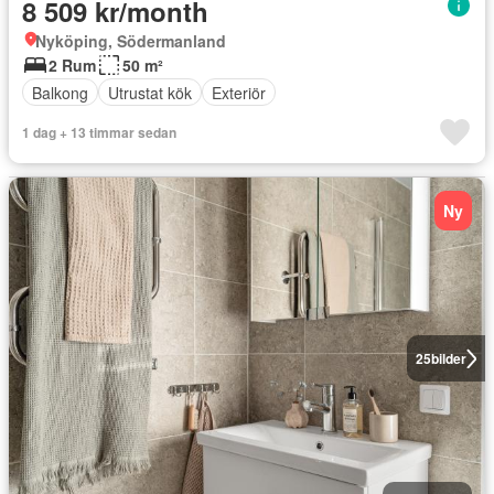
8 509 kr/month
Nyköping, Södermanland
2 Rum
50 m²
Balkong
Utrustat kök
Exteriör
1 dag + 13 timmar sedan
Ny
25
bilder