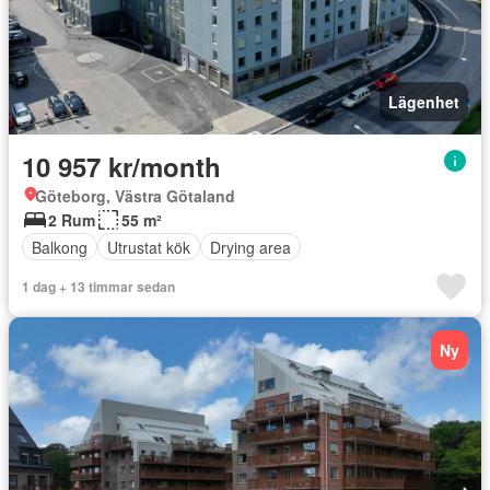
Lägenhet
10 957 kr/month
Göteborg, Västra Götaland
2 Rum
55 m²
Balkong
Utrustat kök
Drying area
1 dag + 13 timmar sedan
Ny