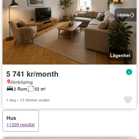
14
bilder
Lägenhet
5 741 kr/month
Jönköping
2 Rum
52 m²
1 dag + 13 timmar sedan
Hus
11329 resultat