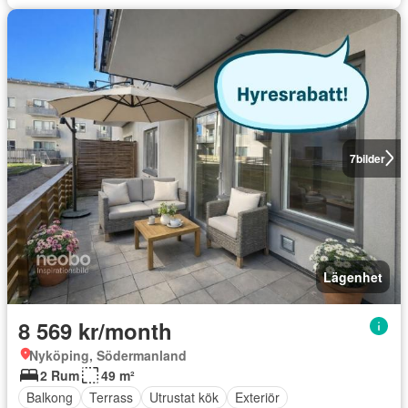
7
bilder
Lägenhet
8 569 kr/month
Nyköping, Södermanland
2 Rum
49 m²
Balkong
Terrass
Utrustat kök
Exteriör