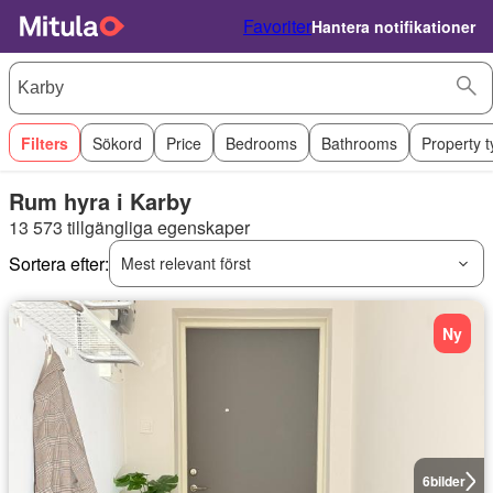
Favoriter
Hantera notifikationer
Filters
Sökord
Price
Bedrooms
Bathrooms
Property 
Rum hyra i Karby
13 573 tillgängliga egenskaper
Sortera efter:
Mest relevant först
Ny
6
bilder