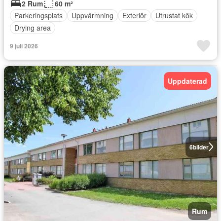
2 Rum
60 m²
Parkeringsplats
Uppvärmning
Exteriör
Utrustat kök
Drying area
9 juli 2026
Uppdaterad
6
bilder
Rum