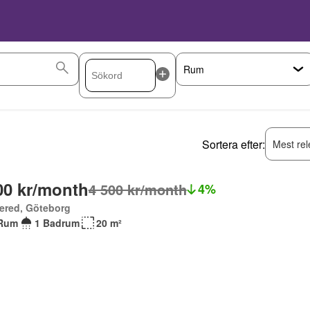
Sortera efter:
Mest rel
00 kr/month
4 500 kr/month
4%
ered, Göteborg
Rum
1 Badrum
20 m²