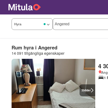
Rum hyra i Angered
14 091 tillgängliga egenskaper
4 3
Ang
1 
3
bilder