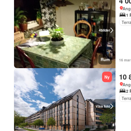
4 0
Ang
1 
Terr
4
bilder
Rum
16 mar
10 
Ny
Ang
2 
Terr
Visa foto