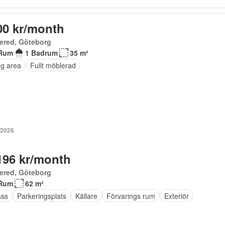
00 kr/month
ered, Göteborg
Rum
1 Badrum
35 m²
ng area
Fullt möblerad
 2026
196 kr/month
ered, Göteborg
Rum
62 m²
ass
Parkeringsplats
Källare
Förvarings rum
Exteriör