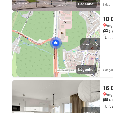
Lägenhet
1 dag 
10 
Ang
3 
Utrus
Visa foto
Lägenhet
4 daga
16 
Ang
4 
Utrus