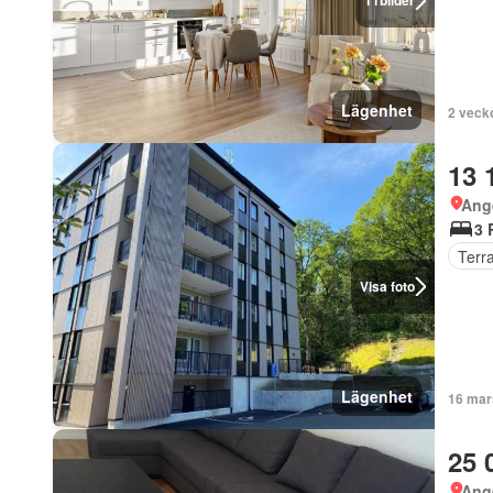
11
bilder
Lägenhet
2 veck
13 
Ang
3 
Terr
Visa foto
Lägenhet
16 mar
25 
Ang