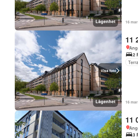
Lägenhet
16 mar
11 
Ang
2 
Terr
Visa foto
Lägenhet
16 mar
11 
Ang
3 