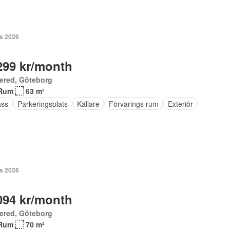
s 2026
299 kr/month
ered, Göteborg
Rum
63 m²
ass
Parkeringsplats
Källare
Förvarings rum
Exteriör
s 2026
094 kr/month
ered, Göteborg
Rum
70 m²