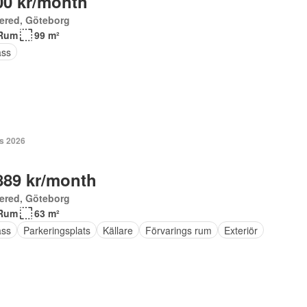
00 kr/month
ered, Göteborg
Rum
99 m²
ass
s 2026
889 kr/month
ered, Göteborg
Rum
63 m²
ass
Parkeringsplats
Källare
Förvarings rum
Exteriör