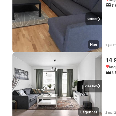
7 
9
bilder
Hus
1 juli 
14 
Ang
3 
Visa foto
Lägenhet
2 maj 