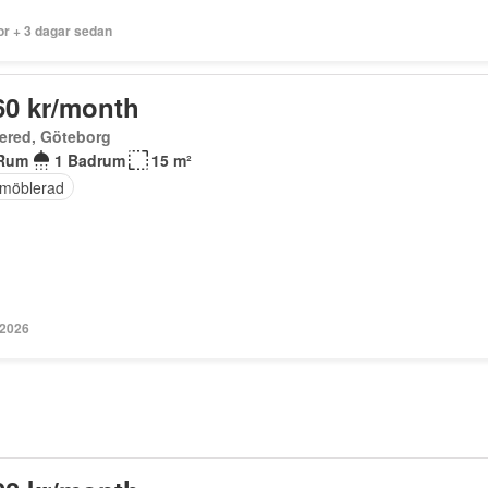
or + 3 dagar sedan
60 kr/month
ered, Göteborg
Rum
1 Badrum
15 m²
t möblerad
 2026