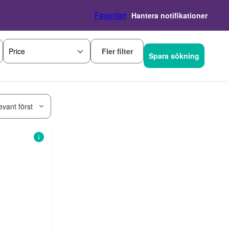
Favoriter
Hantera notifikationer
Fler filter
Price
Spara sökning
evant först