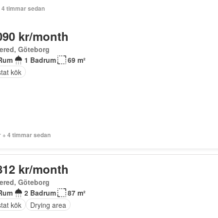
+ 4 timmar sedan
090 kr/month
ered, Göteborg
Rum
1 Badrum
69 m²
tat kök
r + 4 timmar sedan
812 kr/month
ered, Göteborg
Rum
2 Badrum
87 m²
tat kök
Drying area