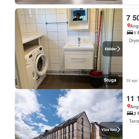
7 5
Ang
1 
Dryi
6
bilder
Stuga
30 apr.
11 
Ang
2 
Terr
Visa foto