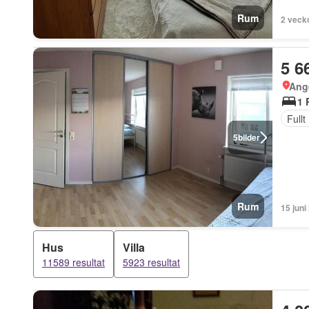
Rum
2 veck
5 6
Ang
1 
Full
5
bilder
Rum
15 juni
Hus
Villa
11589 resultat
5923 resultat