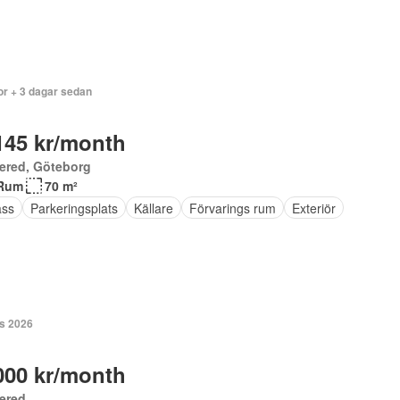
or + 3 dagar sedan
145 kr/month
ered, Göteborg
Rum
70 m²
ass
Parkeringsplats
Källare
Förvarings rum
Exteriör
s 2026
000 kr/month
ered