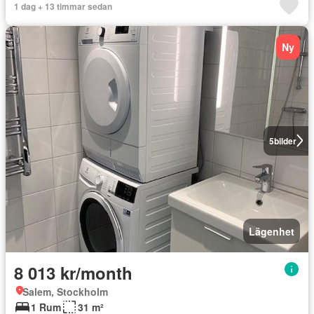
1 dag + 13 timmar sedan
Ny
5
bilder
Lägenhet
8 013 kr/month
Salem, Stockholm
1 Rum
31 m²