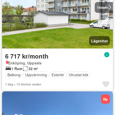
16
bilder
Lägenhet
6 717 kr/month
Enköping, Uppsala
1 Rum
32 m²
Balkong
Uppvärmning
Exteriör
Utrustat kök
1 dag + 13 timmar sedan
Ny