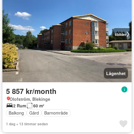
6
bilder
Lägenhet
5 857 kr/month
Olofström, Blekinge
2 Rum
60 m²
Balkong
Gård
Barnområde
1 dag + 13 timmar sedan