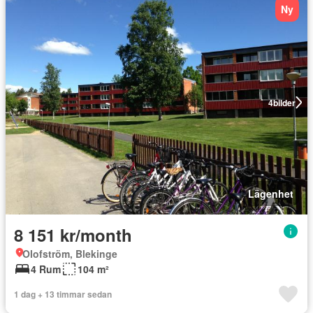
Ny
4
bilder
Lägenhet
8 151 kr/month
Olofström, Blekinge
4 Rum
104 m²
1 dag + 13 timmar sedan