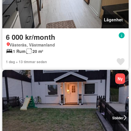
Lägenhet
6 000 kr/month
Västerås, Västmanland
1 Rum
20 m²
1 dag + 13 timmar sedan
Ny
5
bilder