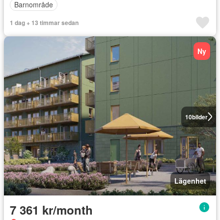
Barnområde
1 dag + 13 timmar sedan
Ny
10
bilder
Lägenhet
7 361 kr/month