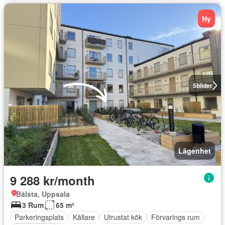
Ny
5
bilder
Lägenhet
9 288 kr/month
Bålsta, Uppsala
3 Rum
65 m²
Parkeringsplats
Källare
Utrustat kök
Förvarings rum