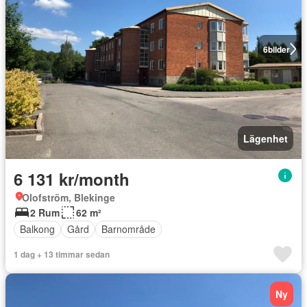
6
bilder
Lägenhet
6 131 kr/month
Olofström, Blekinge
2 Rum
62 m²
Balkong
Gård
Barnområde
1 dag + 13 timmar sedan
Ny