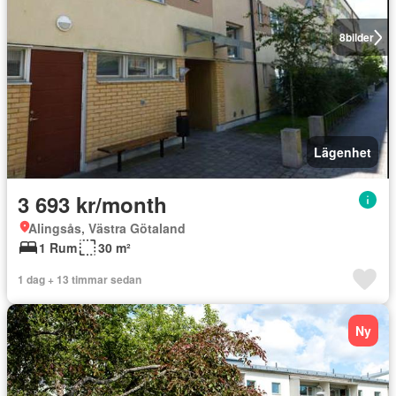
8
bilder
Lägenhet
3 693 kr/month
Alingsås, Västra Götaland
1 Rum
30 m²
1 dag + 13 timmar sedan
Ny