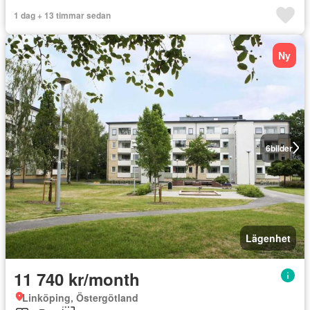
1 dag + 13 timmar sedan
Ny
6
bilder
Lägenhet
11 740 kr/month
Linköping, Östergötland