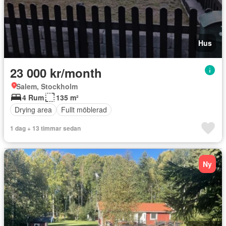
Hus
23 000 kr/month
Salem, Stockholm
4 Rum
135 m²
Drying area
Fullt möblerad
1 dag + 13 timmar sedan
Ny