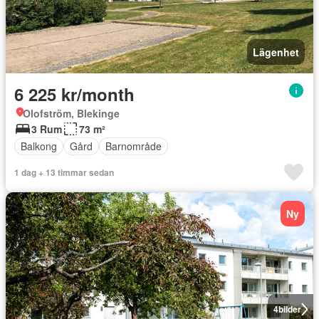
Lägenhet
6 225 kr/month
Olofström, Blekinge
3 Rum
73 m²
Balkong
Gård
Barnområde
1 dag + 13 timmar sedan
Ny
4
bilder