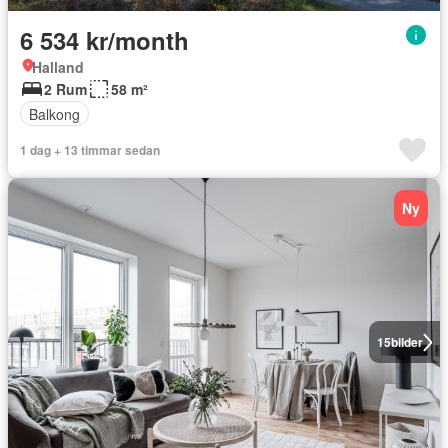
6 534 kr/month
Halland
2 Rum
58 m²
Balkong
1 dag + 13 timmar sedan
Ny
15
bilder