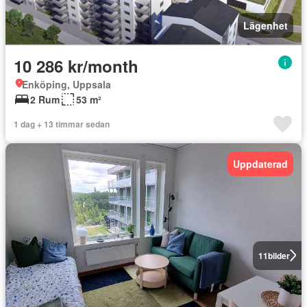
Lägenhet
10 286 kr/month
Enköping, Uppsala
2 Rum
53 m²
1 dag + 13 timmar sedan
Uppdaterad
11
bilder