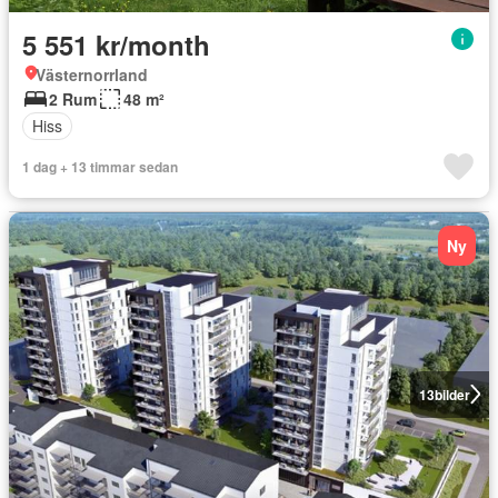
5 551 kr/month
Västernorrland
2 Rum
48 m²
Hiss
1 dag + 13 timmar sedan
Ny
13
bilder