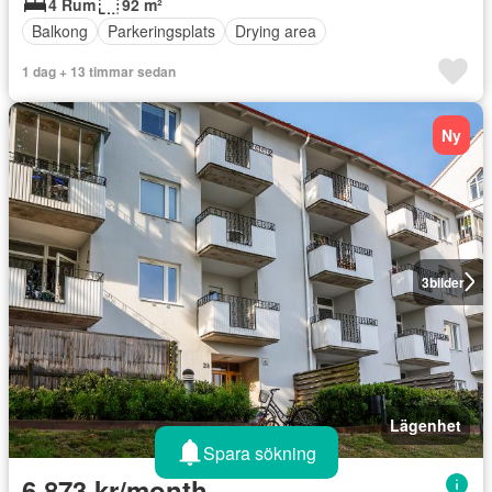
4 Rum
92 m²
Balkong
Parkeringsplats
Drying area
1 dag + 13 timmar sedan
Ny
3
bilder
Lägenhet
Spara sökning
6 873 kr/month