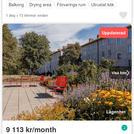
Balkong
Drying area
Förvarings rum
Utrustat kök
1 dag + 13 timmar sedan
Uppdaterad
Visa foto
Lägenhet
9 113 kr/month