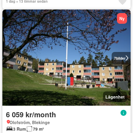
1 dag + 13 timmar sedan
Ny
7
bilder
Lägenhet
6 059 kr/month
Olofström, Blekinge
3 Rum
79 m²