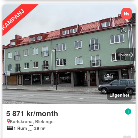
Ny
5
bilder
Lägenhet
5 871 kr/month
Karlskrona, Blekinge
1 Rum
29 m²