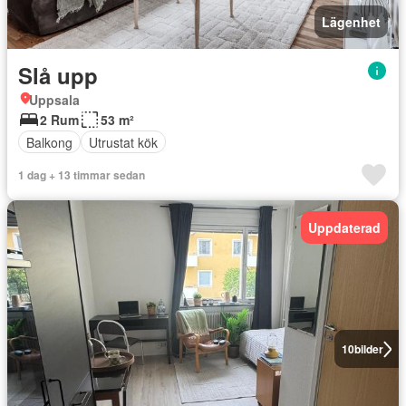
Lägenhet
Slå upp
Uppsala
2 Rum
53 m²
Balkong
Utrustat kök
1 dag + 13 timmar sedan
Uppdaterad
10
bilder