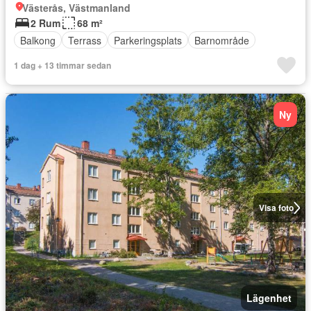
Västerås, Västmanland
2 Rum
68 m²
Balkong
Terrass
Parkeringsplats
Barnområde
1 dag + 13 timmar sedan
Ny
Visa foto
Lägenhet