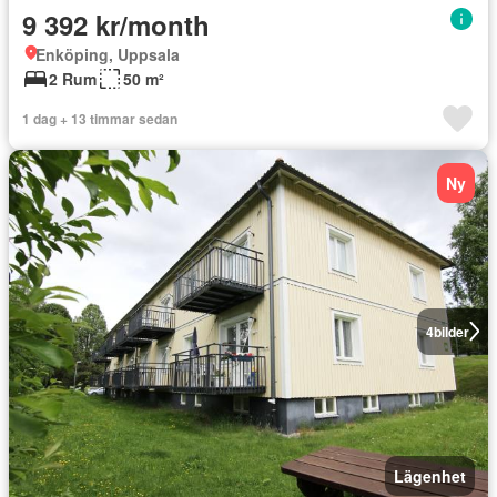
9 392 kr/month
Enköping, Uppsala
2 Rum
50 m²
1 dag + 13 timmar sedan
Ny
4
bilder
Lägenhet