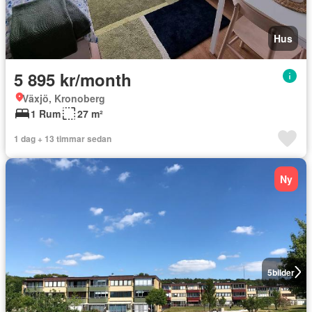
Hus
5 895 kr/month
Växjö, Kronoberg
1 Rum
27 m²
1 dag + 13 timmar sedan
Ny
5
bilder