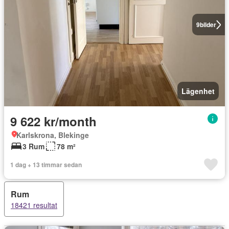
9
bilder
Lägenhet
9 622 kr/month
Karlskrona, Blekinge
3 Rum
78 m²
1 dag + 13 timmar sedan
Rum
18421 resultat