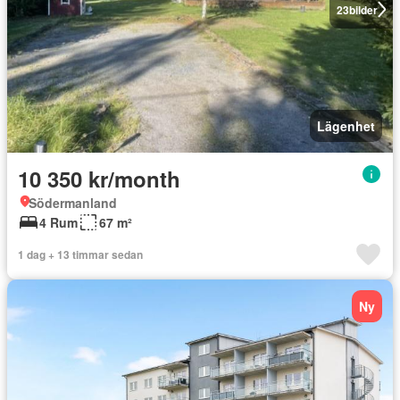
23
bilder
Lägenhet
10 350 kr/month
Södermanland
4 Rum
67 m²
1 dag + 13 timmar sedan
Ny