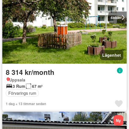
4
bilder
Lägenhet
8 314 kr/month
Uppsala
3 Rum
67 m²
Förvarings rum
1 dag + 13 timmar sedan
Ny