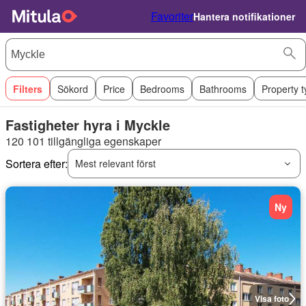
Favoriter
Hantera notifikationer
Filters
Sökord
Price
Bedrooms
Bathrooms
Property 
Fastigheter hyra i Myckle
120 101 tillgängliga egenskaper
Sortera efter:
Mest relevant först
Ny
Visa foto