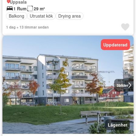
Uppsala
1 Rum
29 m²
Balkong
Utrustat kök
Drying area
1 dag + 13 timmar sedan
Uppdaterad
3
bilder
Lägenhet