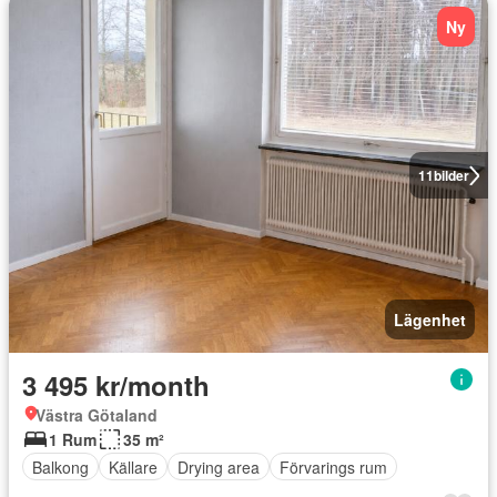
Ny
11
bilder
Lägenhet
3 495 kr/month
Västra Götaland
1 Rum
35 m²
Balkong
Källare
Drying area
Förvarings rum