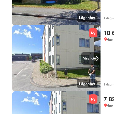
Lägenhet
1 dag 
10 
Ny
Han
Visa foto
Lägenhet
1 dag 
7 8
Ny
Han