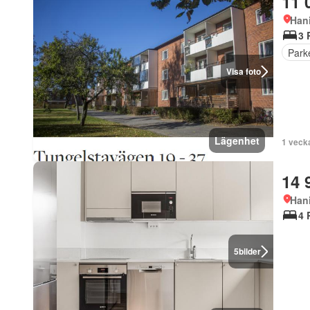
11 
Han
3 
Park
Visa foto
Lägenhet
1 veck
14 
Han
4 
5
bilder