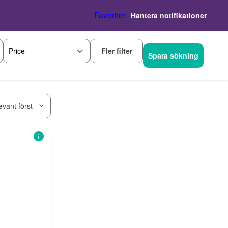
Favoriter
Hantera notifikationer
Fler filter
Price
Spara sökning
evant först