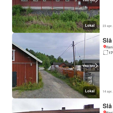
Visa foto
Lokal
23 apr.
Slå
Han
17
Visa foto
Lokal
14 apr.
Slå
Han