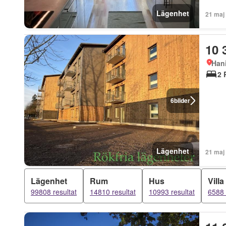
Lägenhet
21 maj
10 
Han
2 
6
bilder
Lägenhet
21 maj
Lägenhet
Rum
Hus
Villa
99808 resultat
14810 resultat
10993 resultat
6588 