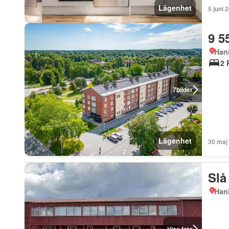
Lägenhet
5 juni 
9 5
Han
2 
7
bilder
Lägenhet
30 maj
Slå
Han