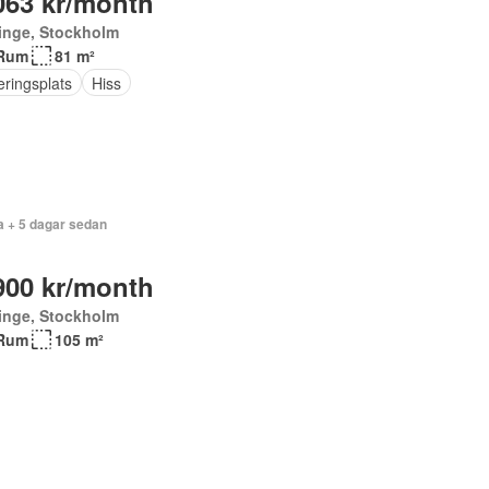
063 kr/month
inge, Stockholm
Rum
81 m²
eringsplats
Hiss
a + 5 dagar sedan
900 kr/month
inge, Stockholm
Rum
105 m²