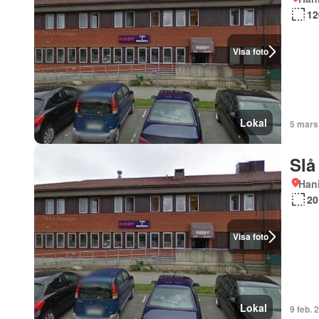
12
Visa foto
Lokal
5 mars
Slå
Han
20
Visa foto
Lokal
9 feb. 