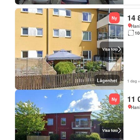
14 
Ny
Han
10
Visa foto
Lägenhet
1 dag 
11 
Ny
Han
Visa foto