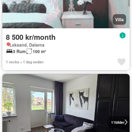
Villa
8 500 kr/month
Leksand, Dalarna
5 Rum
100 m²
1 vecka + 1 dag sedan
11
bilder