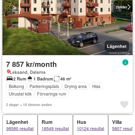
2
bilder
Lägenhet
7 857 kr/month
Leksand, Dalarna
2 Rum
1 Badrum
46 m²
Balkong
Parkeringsplats
Drying area
Hiss
Utrustat kök
Förvarings rum
2 dagar + 10 timmar sedan
Lägenhet
Rum
Hus
Villa
98580 resultat
18549 resultat
10124 resultat
5807 result