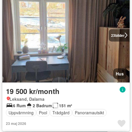
23
bilder
Hus
19 500 kr/month
Leksand, Dalarna
6 Rum
2 Badrum
151 m²
Uppvärmning
Pool
Trädgård
Panoramautsikt
23 maj 2026