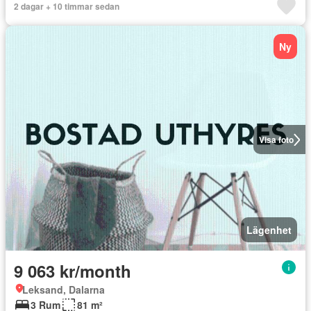
2 dagar + 10 timmar sedan
Ny
Visa foto
Lägenhet
9 063 kr/month
Leksand, Dalarna
3 Rum
81 m²