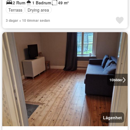
2 Rum
1 Badrum
49 m²
Terrass
Drying area
3 dagar + 10 timmar sedan
10
bilder
Lägenhet