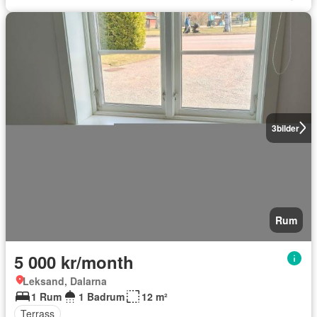
3
bilder
Rum
5 000 kr/month
Leksand, Dalarna
1 Rum
1 Badrum
12 m²
Terrass