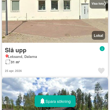
Visa foto
Lokal
Slå upp
Leksand, Dalarna
31 m²
25 apr. 2026
Spara sökning