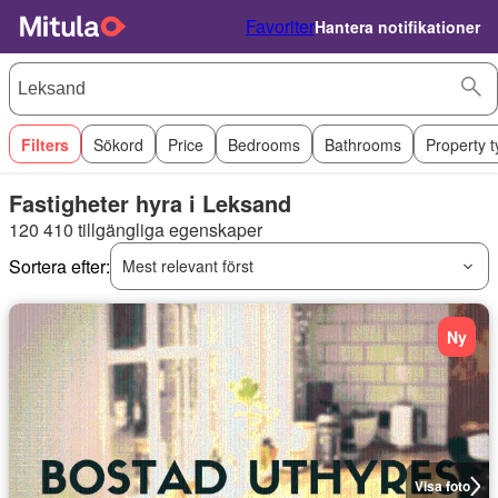
Favoriter
Hantera notifikationer
Filters
Sökord
Price
Bedrooms
Bathrooms
Property 
Fastigheter hyra i Leksand
120 410 tillgängliga egenskaper
Sortera efter:
Mest relevant först
Ny
Visa foto