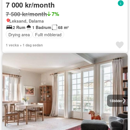
7 000 kr/month
7 500 kr/month
7%
Leksand, Dalarna
2 Rum
1 Badrum
68 m²
Drying area
Fullt möblerad
1 vecka + 1 dag sedan
18
bilder