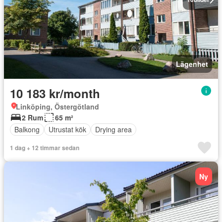
Lägenhet
10 183 kr/month
Linköping, Östergötland
2 Rum
65 m²
Balkong
Utrustat kök
Drying area
1 dag + 12 timmar sedan
Ny