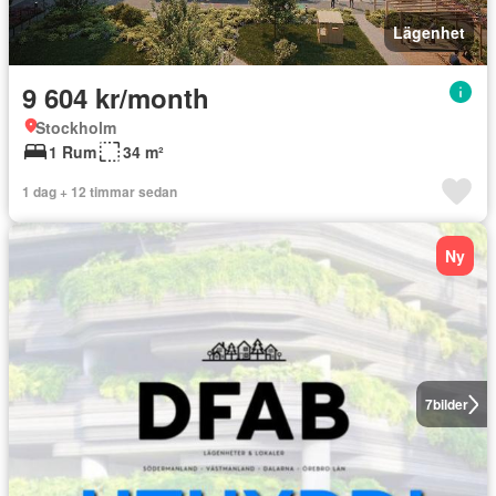
Lägenhet
9 604 kr/month
Stockholm
1 Rum
34 m²
1 dag + 12 timmar sedan
Ny
7
bilder