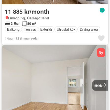
11 885 kr/month
Linköping, Östergötland
3 Rum
80 m²
Balkong
Terrass
Exteriör
Utrustat kök
Drying area
1 dag + 12 timmar sedan
Ny
8
bilder