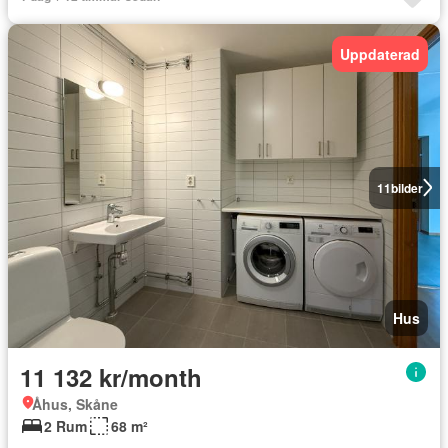
Uppdaterad
11
bilder
Hus
11 132 kr/month
Åhus, Skåne
2 Rum
68 m²