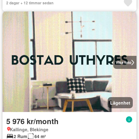
2 dagar + 12 timmar sedan
Visa foto
Lägenhet
5 976 kr/month
Kallinge, Blekinge
2 Rum
64 m²