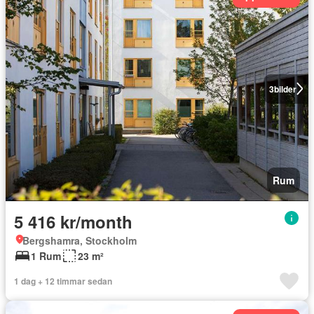
3
bilder
Rum
5 416 kr/month
Bergshamra, Stockholm
1 Rum
23 m²
1 dag + 12 timmar sedan