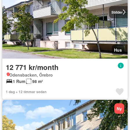
5
bilder
Hus
12 771 kr/month
Odensbacken, Örebro
1 Rum
98 m²
1 dag + 12 timmar sedan
Ny