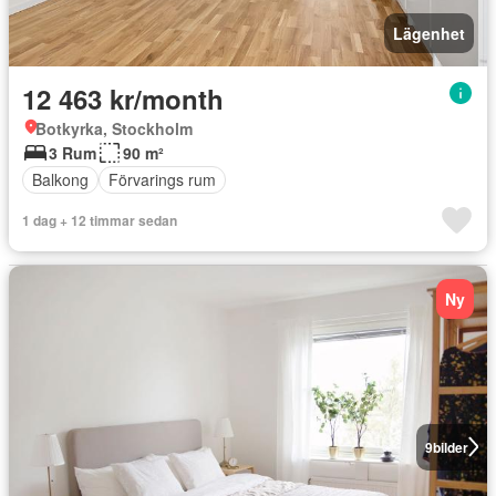
Lägenhet
12 463 kr/month
Botkyrka, Stockholm
3 Rum
90 m²
Balkong
Förvarings rum
1 dag + 12 timmar sedan
Ny
9
bilder