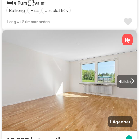
4 Rum
93 m²
Balkong
Hiss
Utrustat kök
1 dag + 12 timmar sedan
Ny
4
bilder
Lägenhet