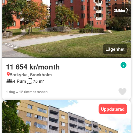
3
bilder
Lägenhet
11 654 kr/month
Botkyrka, Stockholm
4 Rum
75 m²
1 dag + 12 timmar sedan
Uppdaterad