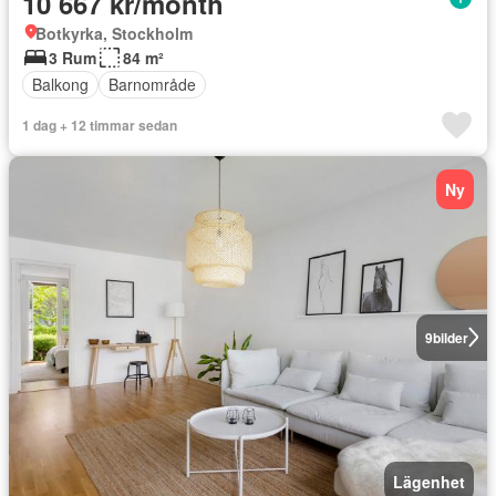
10 667 kr/month
Botkyrka, Stockholm
3 Rum
84 m²
Balkong
Barnområde
1 dag + 12 timmar sedan
Ny
9
bilder
Lägenhet