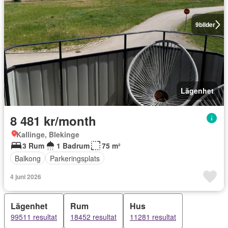
9
bilder
Lägenhet
8 481 kr/month
Kallinge, Blekinge
3 Rum
1 Badrum
75 m²
Balkong
Parkeringsplats
4 juni 2026
Lägenhet
Rum
Hus
99511 resultat
18452 resultat
11281 resultat