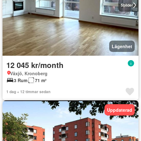
5
bilder
Lägenhet
12 045 kr/month
Växjö, Kronoberg
3 Rum
71 m²
1 dag + 12 timmar sedan
Uppdaterad