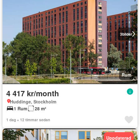
3
bilder
Rum
4 417 kr/month
Huddinge, Stockholm
1 Rum
28 m²
1 dag + 12 timmar sedan
Uppdaterad