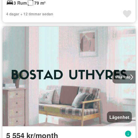
3 Rum
79 m²
4 dagar + 12 timmar sedan
Visa foto
Lägenhet
5 554 kr/month