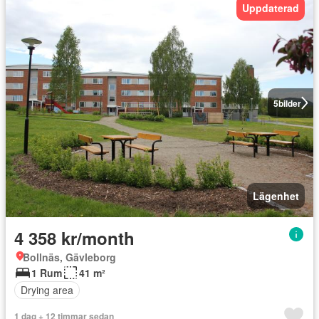
Uppdaterad
5
bilder
Lägenhet
4 358 kr/month
Bollnäs, Gävleborg
1 Rum
41 m²
Drying area
1 dag + 12 timmar sedan