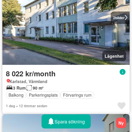
2
bilder
Lägenhet
8 022 kr/month
Karlstad, Värmland
3 Rum
90 m²
Balkong
Parkeringsplats
Förvarings rum
1 dag + 12 timmar sedan
Spara sökning
Ny