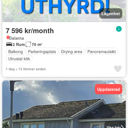
Lägenhet
7 596 kr/month
Dalarna
2 Rum
70 m²
Balkong
Parkeringsplats
Drying area
Panoramautsikt
Utrustat kök
1 dag + 12 timmar sedan
Uppdaterad
Visa foto