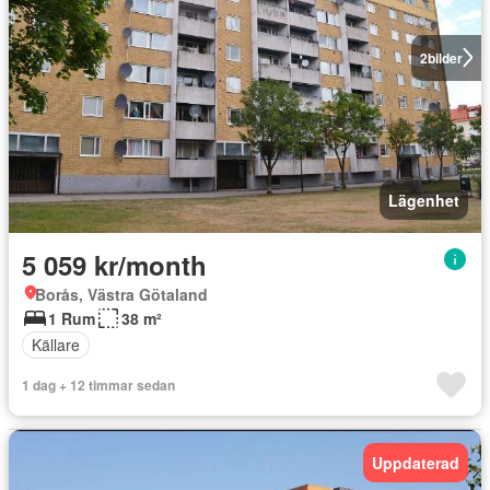
2
bilder
Lägenhet
5 059 kr/month
Borås, Västra Götaland
1 Rum
38 m²
Källare
1 dag + 12 timmar sedan
Uppdaterad