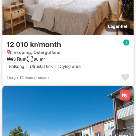
Lägenhet
12 010 kr/month
Linköping, Östergötland
3 Rum
80 m²
Balkong
Utrustat kök
Drying area
1 dag + 12 timmar sedan
Ny
10
bilder