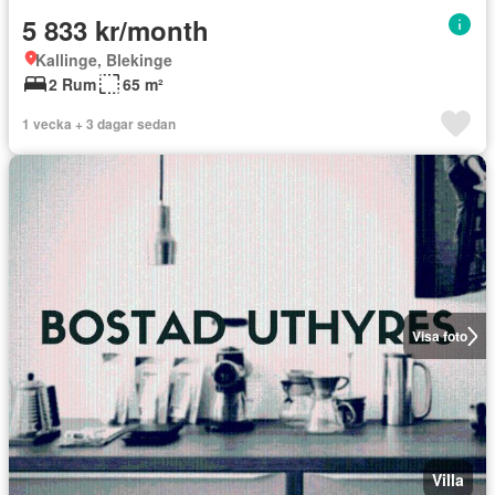
5 833 kr/month
Kallinge, Blekinge
2 Rum
65 m²
1 vecka + 3 dagar sedan
Visa foto
Villa