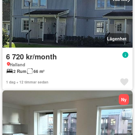
Lägenhet
6 720 kr/month
Halland
2 Rum
66 m²
1 dag + 12 timmar sedan
Ny