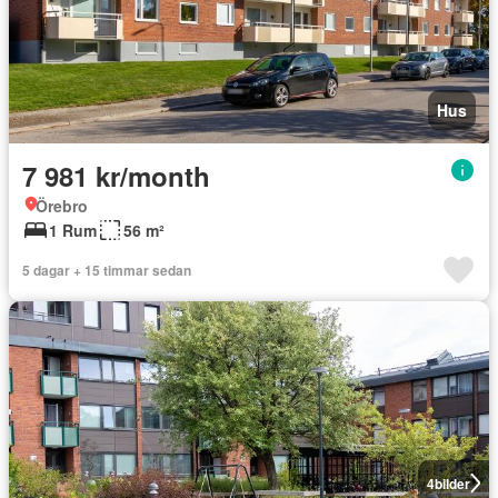
Hus
7 981 kr/month
Örebro
1 Rum
56 m²
5 dagar + 15 timmar sedan
4
bilder