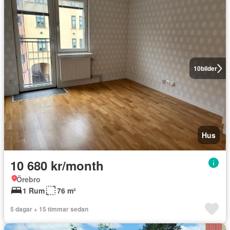
10
bilder
Hus
10 680 kr/month
Örebro
1 Rum
76 m²
5 dagar + 15 timmar sedan