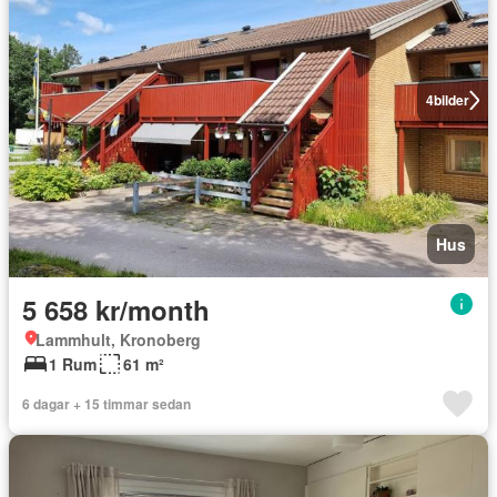
4
bilder
Hus
5 658 kr/month
Lammhult, Kronoberg
1 Rum
61 m²
6 dagar + 15 timmar sedan