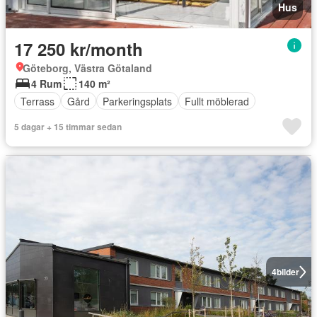
Hus
17 250 kr/month
Göteborg, Västra Götaland
4 Rum
140 m²
Terrass
Gård
Parkeringsplats
Fullt möblerad
5 dagar + 15 timmar sedan
4
bilder