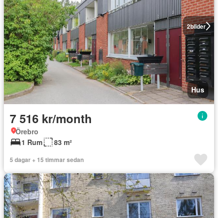
2
bilder
Hus
7 516 kr/month
Örebro
1 Rum
83 m²
5 dagar + 15 timmar sedan