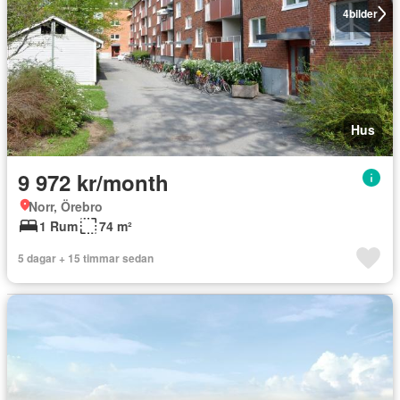
4
bilder
Hus
9 972 kr/month
Norr, Örebro
1 Rum
74 m²
5 dagar + 15 timmar sedan