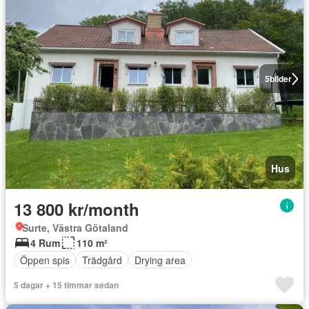
5
bilder
Hus
13 800 kr/month
Surte, Västra Götaland
4 Rum
110 m²
Öppen spis
Trädgård
Drying area
5 dagar + 15 timmar sedan