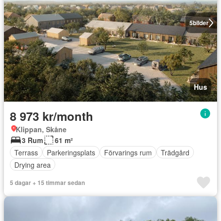
5
bilder
Hus
8 973 kr/month
Klippan, Skåne
3 Rum
61 m²
Terrass
Parkeringsplats
Förvarings rum
Trädgård
Drying area
5 dagar + 15 timmar sedan