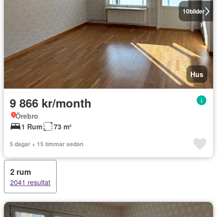
10
bilder
Hus
9 866 kr/month
Örebro
1 Rum
73 m²
5 dagar + 15 timmar sedan
2 rum
2041 resultat