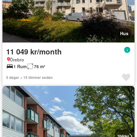
Hus
11 049 kr/month
Örebro
1 Rum
76 m²
5 dagar + 15 timmar sedan
3
bilder