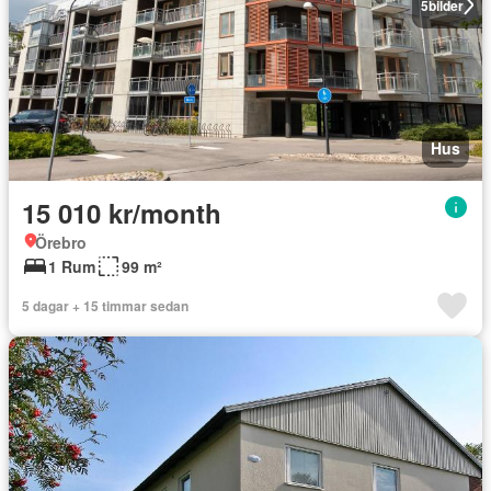
5
bilder
Hus
15 010 kr/month
Örebro
1 Rum
99 m²
5 dagar + 15 timmar sedan