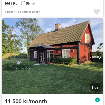
1 Rum
56 m²
5 dagar + 15 timmar sedan
7
bilder
Hus
11 500 kr/month