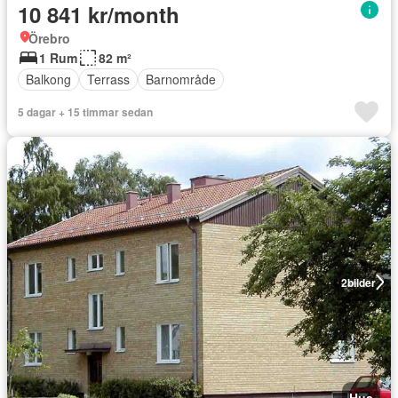
10 841 kr/month
Örebro
1 Rum
82 m²
Balkong
Terrass
Barnområde
5 dagar + 15 timmar sedan
2
bilder
Hus