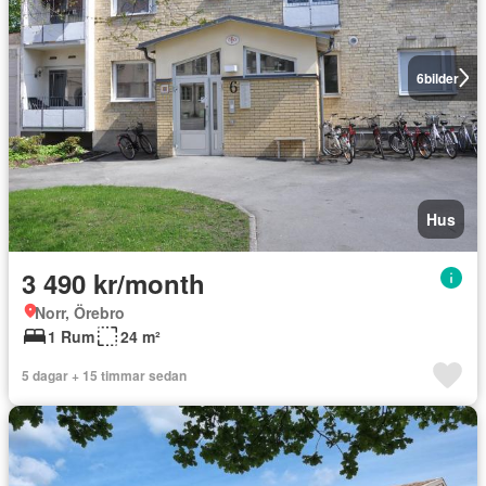
6
bilder
Hus
3 490 kr/month
Norr, Örebro
1 Rum
24 m²
5 dagar + 15 timmar sedan