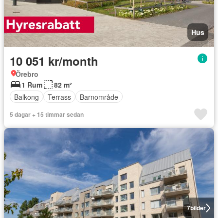
Hus
10 051 kr/month
Örebro
1 Rum
82 m²
Balkong
Terrass
Barnområde
5 dagar + 15 timmar sedan
7
bilder