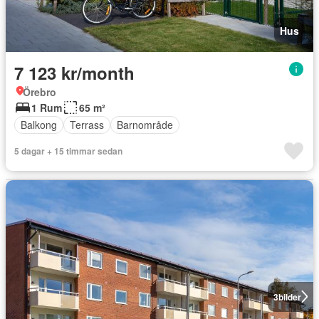
Hus
7 123 kr/month
Örebro
1 Rum
65 m²
Balkong
Terrass
Barnområde
5 dagar + 15 timmar sedan
3
bilder