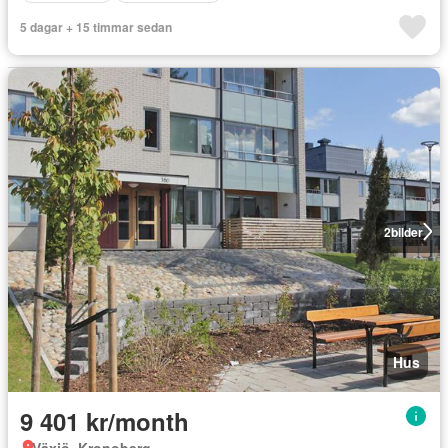
5 dagar + 15 timmar sedan
2
bilder
Hus
9 401 kr/month
Växjö, Kronoberg