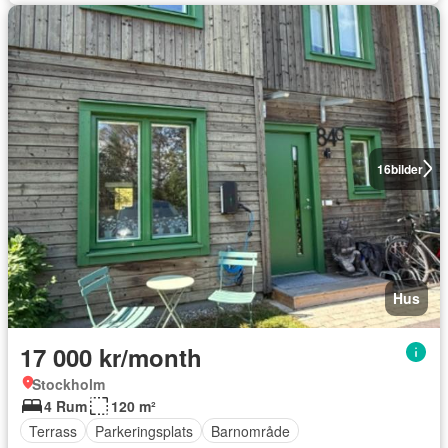
16
bilder
Hus
17 000 kr/month
Stockholm
4 Rum
120 m²
Terrass
Parkeringsplats
Barnområde