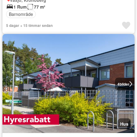
1 Rum
77 m²
Barnområde
5 dagar + 15 timmar sedan
4
bilder
Hus