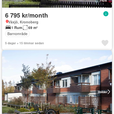
6 795 kr/month
Växjö, Kronoberg
1 Rum
69 m²
Barnområde
5 dagar + 15 timmar sedan
3
bilder