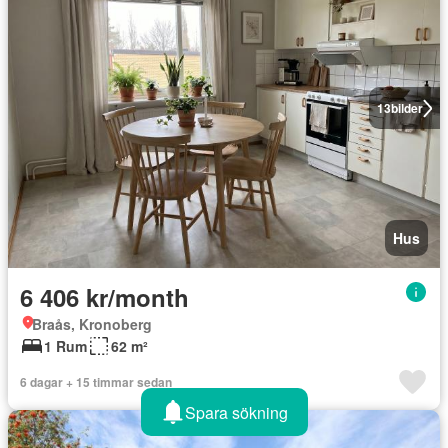
13
bilder
Hus
6 406 kr/month
Braås, Kronoberg
1 Rum
62 m²
6 dagar + 15 timmar sedan
Spara sökning