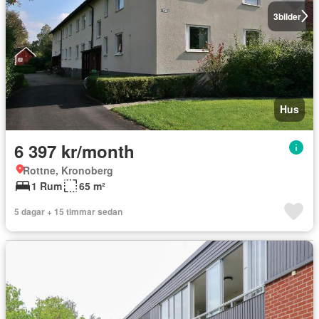
3
bilder
Hus
6 397 kr/month
Rottne, Kronoberg
1 Rum
65 m²
5 dagar + 15 timmar sedan