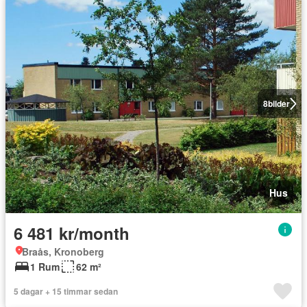
8
bilder
Hus
6 481 kr/month
Braås, Kronoberg
1 Rum
62 m²
5 dagar + 15 timmar sedan