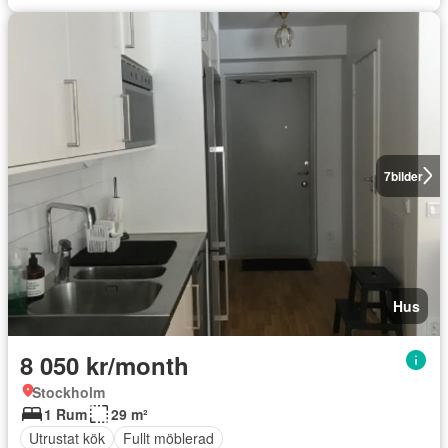
7
bilder
Hus
8 050 kr/month
Stockholm
1 Rum
29 m²
Utrustat kök
Fullt möblerad