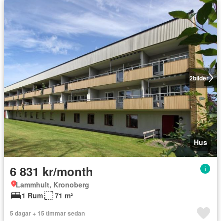
2
bilder
Hus
6 831 kr/month
Lammhult, Kronoberg
1 Rum
71 m²
5 dagar + 15 timmar sedan