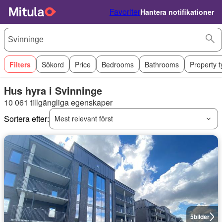
Favoriter
Hantera notifikationer
Filters
Sökord
Price
Bedrooms
Bathrooms
Property 
Hus hyra i Svinninge
10 061 tillgängliga egenskaper
Sortera efter:
Mest relevant först
5
bilder