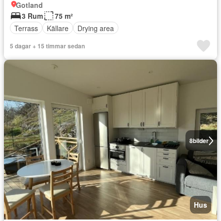
Gotland
3 Rum
75 m²
Terrass
Källare
Drying area
5 dagar + 15 timmar sedan
8
bilder
Hus