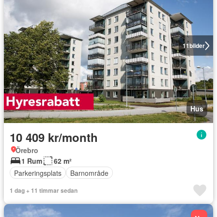
11
bilder
Hus
10 409 kr/month
Örebro
1 Rum
62 m²
Parkeringsplats
Barnområde
1 dag + 11 timmar sedan