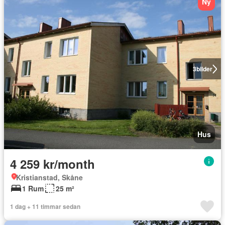
Ny
3
bilder
Hus
4 259 kr/month
Kristianstad, Skåne
1 Rum
25 m²
1 dag + 11 timmar sedan