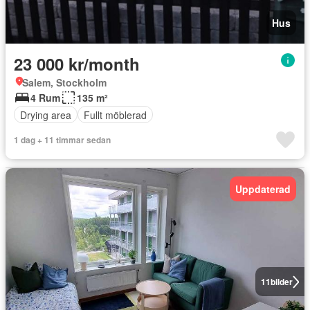
Hus
23 000 kr/month
Salem, Stockholm
4 Rum
135 m²
Drying area
Fullt möblerad
1 dag + 11 timmar sedan
Uppdaterad
11
bilder