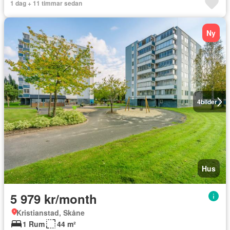
1 dag + 11 timmar sedan
Ny
4
bilder
Hus
5 979 kr/month
Kristianstad, Skåne
1 Rum
44 m²