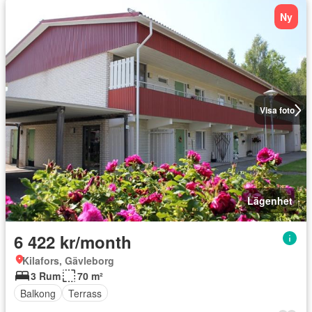
Ny
Visa foto
Lägenhet
6 422 kr/month
Kilafors, Gävleborg
3 Rum
70 m²
Balkong
Terrass