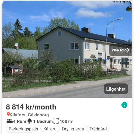
Visa foto
Lägenhet
8 814 kr/month
Kilafors, Gävleborg
4 Rum
1 Badrum
108 m²
Parkeringsplats
Källare
Drying area
Trädgård