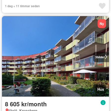
1 dag + 11 timmar sedan
Ny
3
bilder
Hus
8 605 kr/month
Växjö, Kronoberg