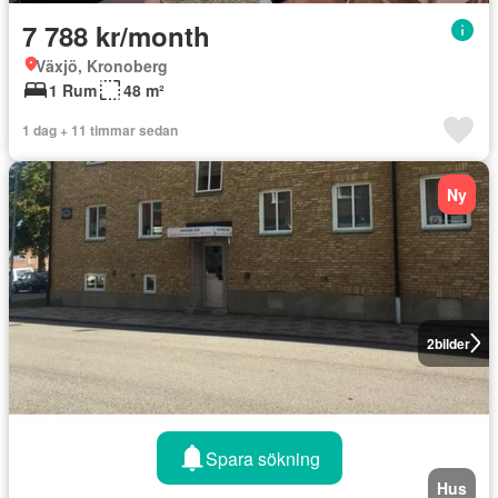
7 788 kr/month
Växjö, Kronoberg
1 Rum
48 m²
1 dag + 11 timmar sedan
Ny
2
bilder
Spara sökning
Hus