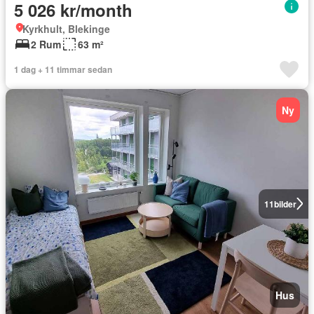
5 026 kr/month
Kyrkhult, Blekinge
2 Rum
63 m²
1 dag + 11 timmar sedan
Ny
11
bilder
Hus