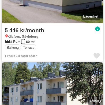
Lägenhet
5 446 kr/month
Kilafors, Gävleborg
2 Rum
60 m²
Balkong
Terrass
1 vecka + 3 dagar sedan
3
bilder