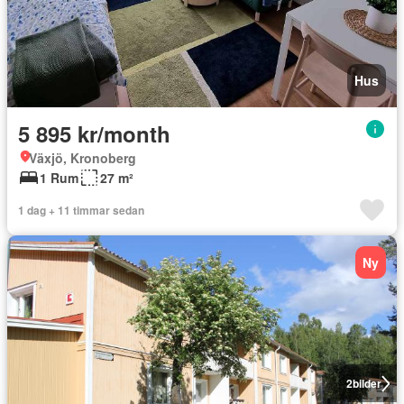
Hus
5 895 kr/month
Växjö, Kronoberg
1 Rum
27 m²
1 dag + 11 timmar sedan
Ny
2
bilder