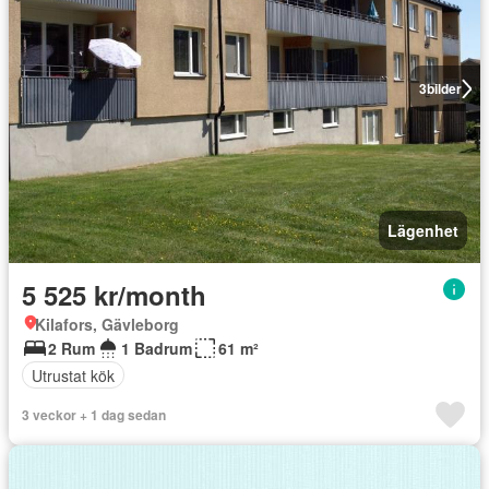
3
bilder
Lägenhet
5 525 kr/month
Kilafors, Gävleborg
2 Rum
1 Badrum
61 m²
Utrustat kök
3 veckor + 1 dag sedan