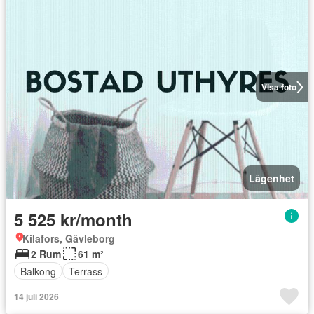
Visa foto
Lägenhet
5 525 kr/month
Kilafors, Gävleborg
2 Rum
61 m²
Balkong
Terrass
14 juli 2026