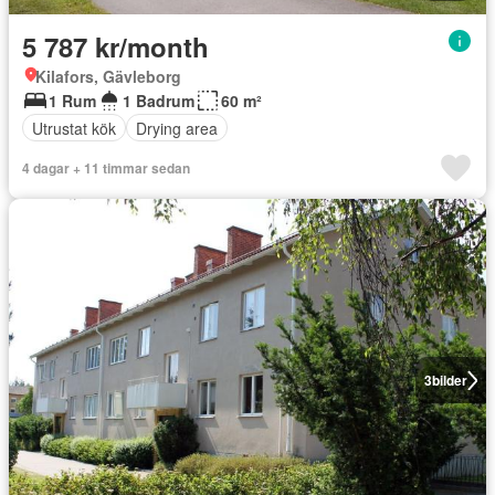
5 787 kr/month
Kilafors, Gävleborg
1 Rum
1 Badrum
60 m²
Utrustat kök
Drying area
4 dagar + 11 timmar sedan
3
bilder