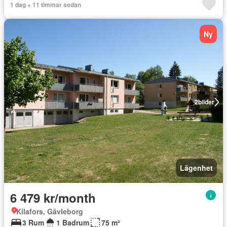
1 dag + 11 timmar sedan
Ny
2
bilder
Lägenhet
6 479 kr/month
Kilafors, Gävleborg
3 Rum
1 Badrum
75 m²