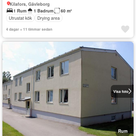
Kilafors, Gävleborg
1 Rum
1 Badrum
60 m²
Utrustat kök
Drying area
4 dagar + 11 timmar sedan
Visa foto
Rum