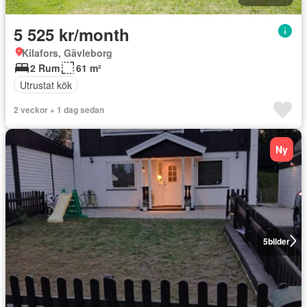
5 525 kr/month
Kilafors, Gävleborg
2 Rum
61 m²
Utrustat kök
2 veckor + 1 dag sedan
Ny
5
bilder