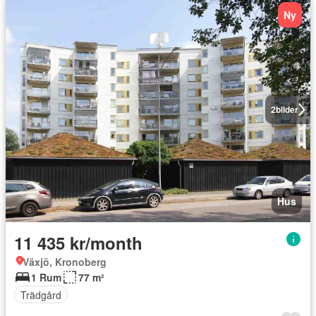
Ny
2
bilder
Hus
11 435 kr/month
Växjö, Kronoberg
1 Rum
77 m²
Trädgård