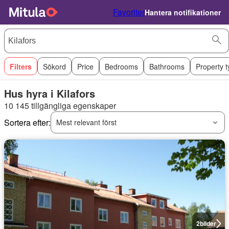
Favoriter
Hantera notifikationer
Filters
Sökord
Price
Bedrooms
Bathrooms
Property 
Hus hyra i Kilafors
10 145 tillgängliga egenskaper
Sortera efter:
Mest relevant först
2
bilder