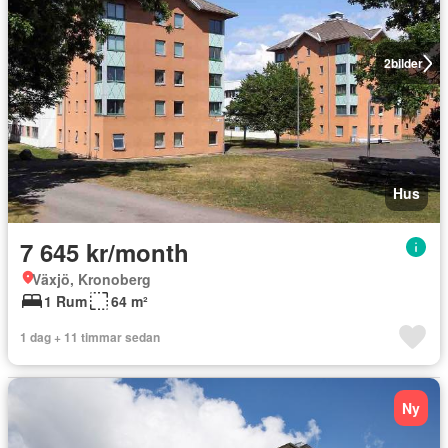
2
bilder
Hus
7 645 kr/month
Växjö, Kronoberg
1 Rum
64 m²
1 dag + 11 timmar sedan
Ny