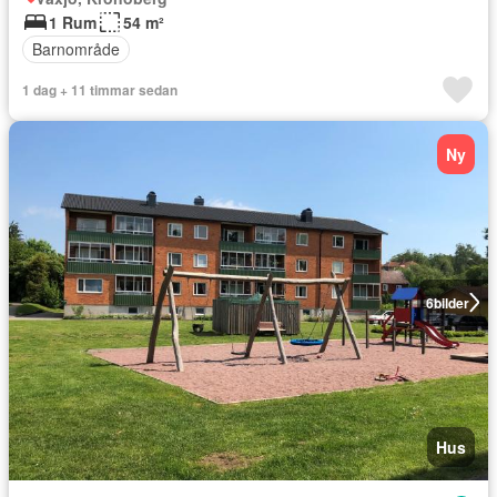
1 Rum
54 m²
Barnområde
1 dag + 11 timmar sedan
Ny
6
bilder
Hus