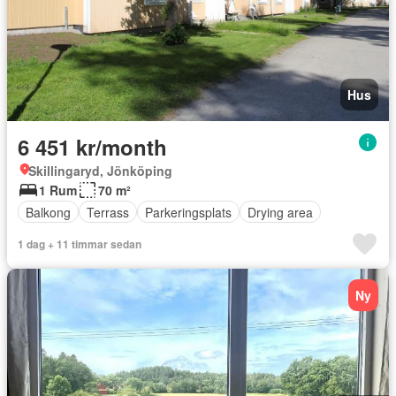
Hus
6 451 kr/month
Skillingaryd, Jönköping
1 Rum
70 m²
Balkong
Terrass
Parkeringsplats
Drying area
1 dag + 11 timmar sedan
Ny