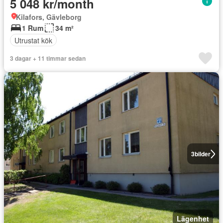
5 048 kr/month
Kilafors, Gävleborg
1 Rum
34 m²
Utrustat kök
3 dagar + 11 timmar sedan
3
bilder
Lägenhet