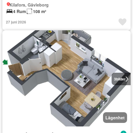
Kilafors, Gävleborg
4 Rum
108 m²
27 juni 2026
3
bilder
Lägenhet