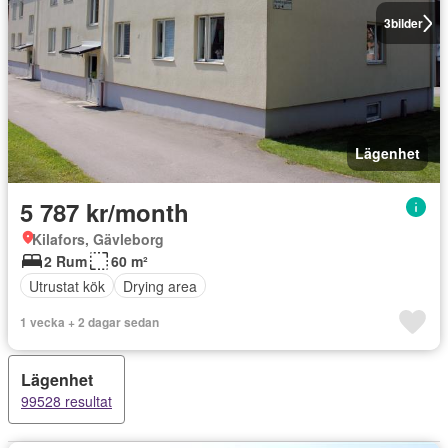
3
bilder
Lägenhet
5 787 kr/month
Kilafors, Gävleborg
2 Rum
60 m²
Utrustat kök
Drying area
1 vecka + 2 dagar sedan
Lägenhet
99528 resultat