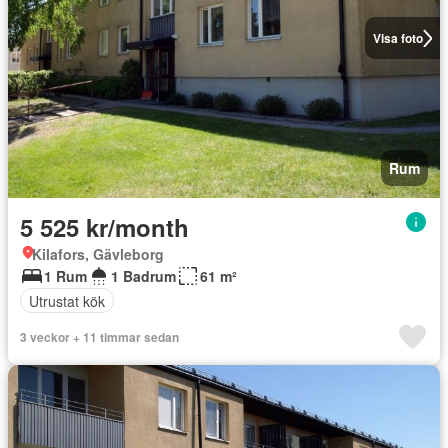
Visa foto
Rum
5 525 kr/month
Kilafors, Gävleborg
1 Rum
1 Badrum
61 m²
Utrustat kök
3 veckor + 11 timmar sedan