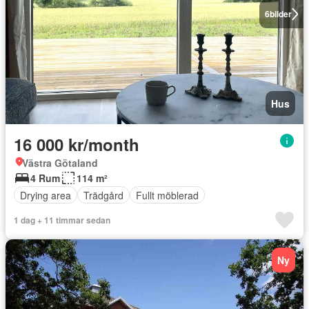
6
bilder
Hus
16 000 kr/month
Västra Götaland
4 Rum
114 m²
Drying area
Trädgård
Fullt möblerad
1 dag + 11 timmar sedan
Ny