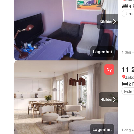
4 
Utrus
13
bilder
Lägenhet
1 dag 
11 
Ny
Jak
2 
Exter
4
bilder
Lägenhet
1 dag 