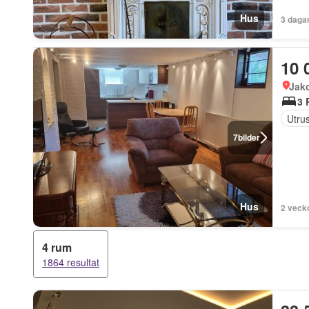
Hus
3 daga
10 
Jak
3 
Utrus
7
bilder
Hus
2 veck
4 rum
1864 resultat