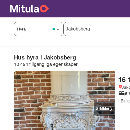
Hus hyra i Jakobsberg
10 494 tillgängliga egenskaper
16 
Jak
5 
Balk
21
bilder