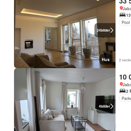
33 
Jak
13
Pool
24
bilder
Hus
2 veck
10 
Jak
2 
Park
4
bilder