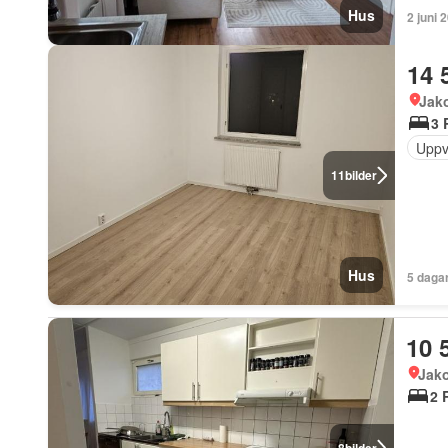
Hus
2 juni 
14 
Jak
3 
Uppv
11
bilder
Hus
5 daga
10 
Jak
2 