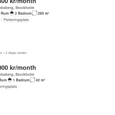
500 kr/month
obsberg, Stockholm
 Rum
2 Badrum
285 m²
Parkeringsplats
or + 2 dagar sedan
000 kr/month
obsberg, Stockholm
Rum
1 Badrum
42 m²
eringsplats