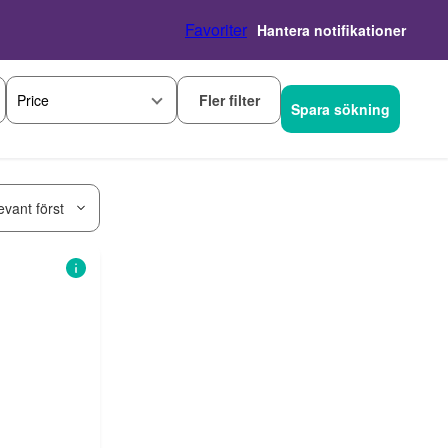
Favoriter
Hantera notifikationer
Fler filter
Price
Spara sökning
evant först