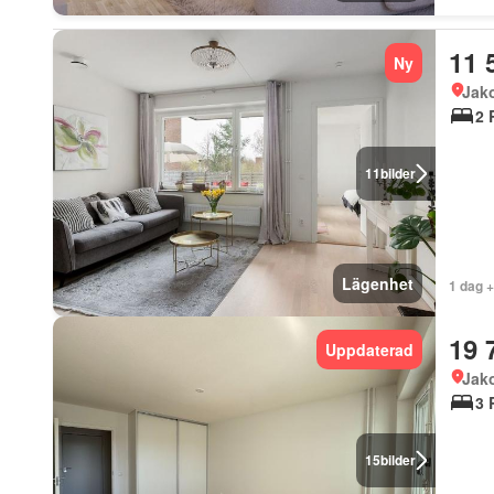
11 
Ny
Jak
2 
11
bilder
Lägenhet
1 dag 
19 
Uppdaterad
Jak
3 
15
bilder