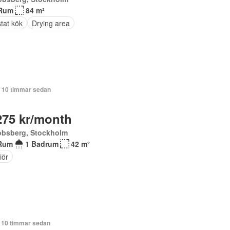
Rum
84 m²
tat kök
Drying area
+ 10 timmar sedan
275 kr/month
obsberg, Stockholm
Rum
1 Badrum
42 m²
iör
+ 10 timmar sedan