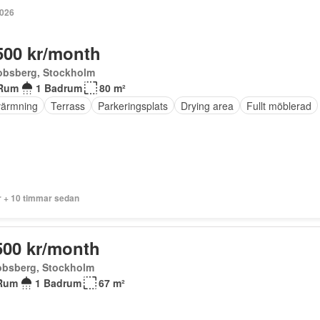
2026
500 kr/month
obsberg, Stockholm
Rum
1 Badrum
80 m²
ärmning
Terrass
Parkeringsplats
Drying area
Fullt möblerad
r + 10 timmar sedan
500 kr/month
obsberg, Stockholm
Rum
1 Badrum
67 m²