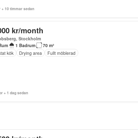
r + 10 timmar sedan
000 kr/month
obsberg, Stockholm
Rum
1 Badrum
70 m²
tat kök
Drying area
Fullt möblerad
or + 1 dag sedan