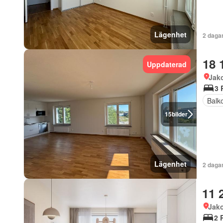
Lägenhet
2 daga
18 
Uppdaterad
Jak
3 
Balk
15
bilder
Lägenhet
2 daga
11 
Jak
2 