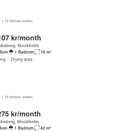
r + 10 timmar sedan
107 kr/month
obsberg, Stockholm
Rum
1 Badrum
78 m²
ong
Drying area
r + 10 timmar sedan
275 kr/month
obsberg, Stockholm
Rum
1 Badrum
42 m²