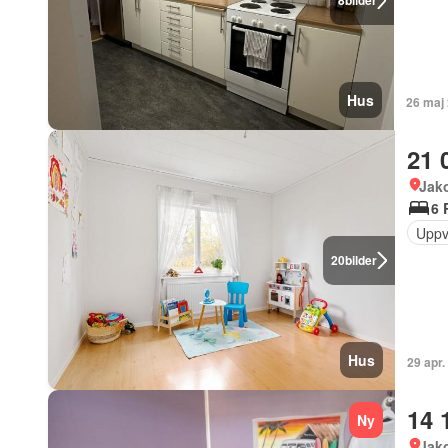
8
bilder
Hus
26 maj
21 
Jak
6 
Uppv
20
bilder
Hus
29 apr.
14 
Ny
Jak