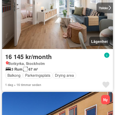
7
bilder
Lägenhet
16 145 kr/month
Botkyrka, Stockholm
3 Rum
67 m²
Balkong
Parkeringsplats
Drying area
1 dag + 16 timmar sedan
Ny