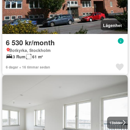
Lägenhet
6 530 kr/month
Botkyrka, Stockholm
3 Rum
61 m²
6 dagar + 16 timmar sedan
13
bilder