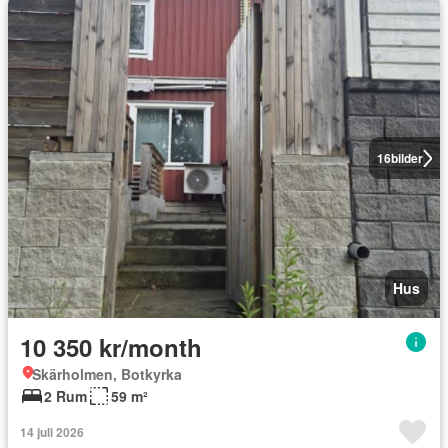
16
bilder
Hus
10 350 kr/month
Skärholmen, Botkyrka
2 Rum
59 m²
14 juli 2026