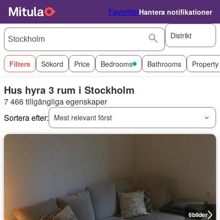
Favoriter
Hantera notifikationer
Distrikt
Filters
Sökord
Price
Bedrooms
Bathrooms
Property
Hus hyra 3 rum i Stockholm
7 466 tillgängliga egenskaper
Sortera efter:
Mest relevant först
6
bilder