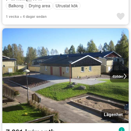
Balkong
Drying area
Utrustat kök
1 vecka + 4 dagar sedan
4
bilder
Lägenhet