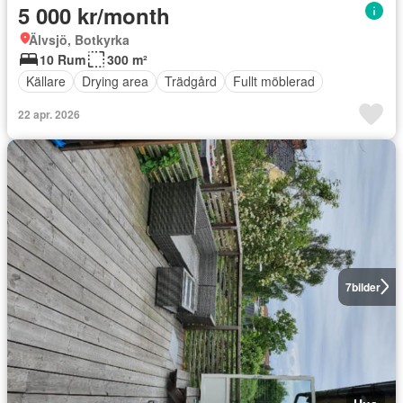
5 000 kr/month
Älvsjö, Botkyrka
10 Rum
300 m²
Källare
Drying area
Trädgård
Fullt möblerad
22 apr. 2026
7
bilder