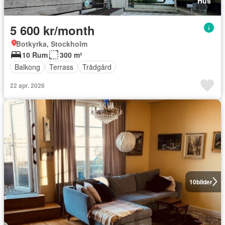
Hus
5 600 kr/month
Botkyrka, Stockholm
10 Rum
300 m²
Balkong
Terrass
Trädgård
22 apr. 2026
10
bilder