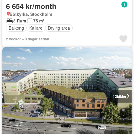
6 654 kr/month
Botkyrka, Stockholm
3 Rum
75 m²
Balkong
Källare
Drying area
2 veckor + 3 dagar sedan
12
bilder