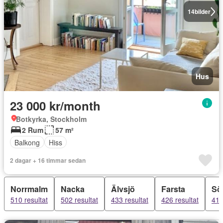
14
bilder
Hus
23 000 kr/month
Botkyrka, Stockholm
2 Rum
57 m²
Balkong
Hiss
2 dagar + 16 timmar sedan
Norrmalm
Nacka
Älvsjö
Farsta
Sö
510 resultat
502 resultat
433 resultat
426 resultat
418