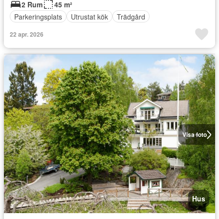
2 Rum
45 m²
Parkeringsplats
Utrustat kök
Trädgård
22 apr. 2026
Visa foto
Hus