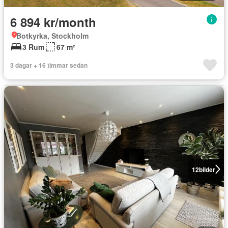
6 894 kr/month
Botkyrka, Stockholm
3 Rum
67 m²
3 dagar + 16 timmar sedan
12
bilder