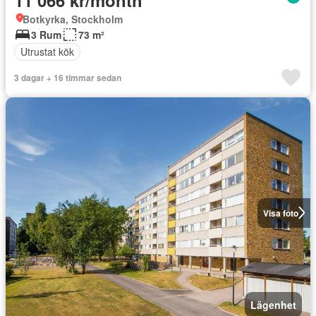
Botkyrka, Stockholm
3 Rum
73 m²
Utrustat kök
3 dagar + 16 timmar sedan
Visa foto
Lägenhet