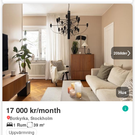
20
bilder
Hus
17 000 kr/month
Botkyrka, Stockholm
1 Rum
39 m²
Uppvärmning