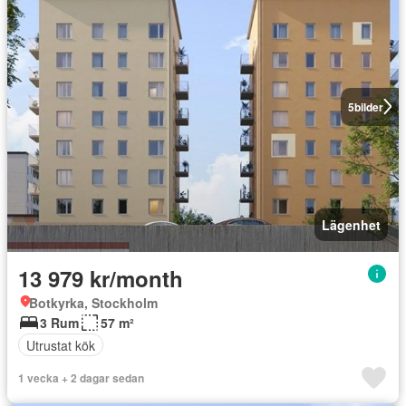
5
bilder
Lägenhet
13 979 kr/month
Botkyrka, Stockholm
3 Rum
57 m²
Utrustat kök
1 vecka + 2 dagar sedan