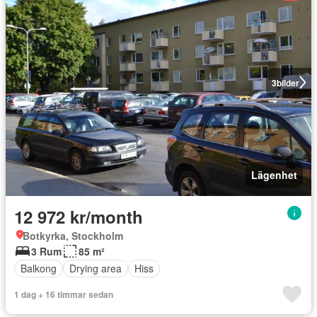
3
bilder
Lägenhet
12 972 kr/month
Botkyrka, Stockholm
3 Rum
85 m²
Balkong
Drying area
Hiss
1 dag + 16 timmar sedan