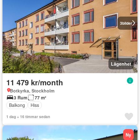
3
bilder
Lägenhet
11 479 kr/month
Botkyrka, Stockholm
3 Rum
77 m²
Balkong
Hiss
1 dag + 16 timmar sedan
Ny