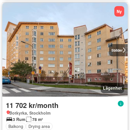
Ny
5
bilder
Lägenhet
11 702 kr/month
Botkyrka, Stockholm
3 Rum
78 m²
Balkong
Drying area