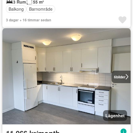
3 Rum
55 m²
Balkong
Barnområde
3 dagar + 16 timmar sedan
6
bilder
Lägenhet
11 066 kr/month