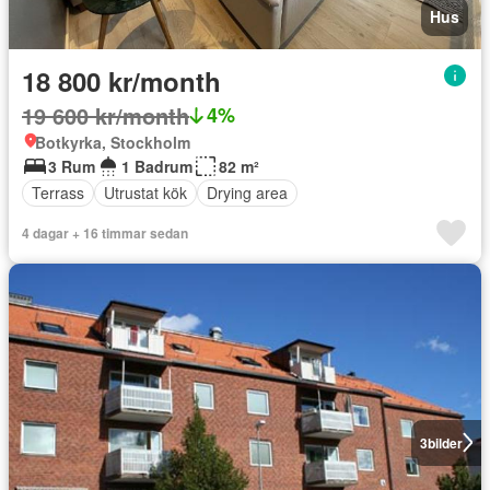
Hus
18 800 kr/month
19 600 kr/month
4%
Botkyrka, Stockholm
3 Rum
1 Badrum
82 m²
Terrass
Utrustat kök
Drying area
4 dagar + 16 timmar sedan
3
bilder