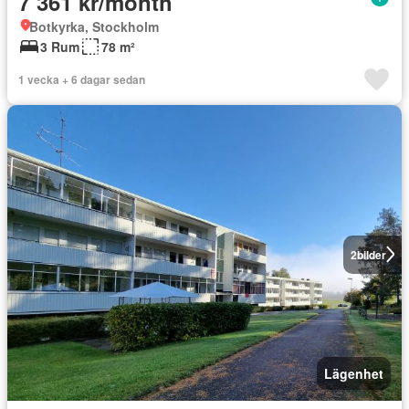
7 361 kr/month
Botkyrka, Stockholm
3 Rum
78 m²
1 vecka + 6 dagar sedan
2
bilder
Lägenhet