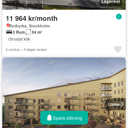
Lägenhet
11 964 kr/month
Botkyrka, Stockholm
3 Rum
54 m²
Utrustat kök
2 veckor + 3 dagar sedan
12
bilder
Spara sökning