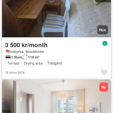
Hus
3 500 kr/month
Botkyrka, Stockholm
1 Rum
119 m²
Terrass
Drying area
Trädgård
16 mars 2026
Ny