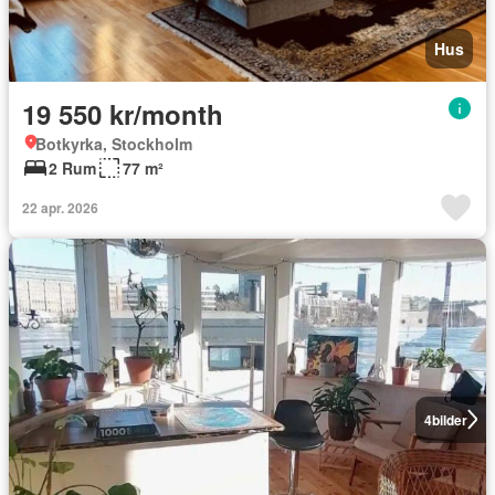
Hus
19 550 kr/month
Botkyrka, Stockholm
2 Rum
77 m²
22 apr. 2026
4
bilder