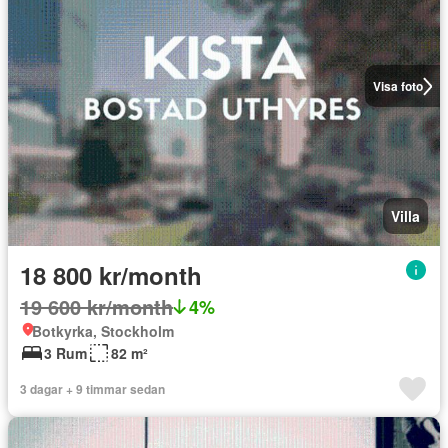
Visa foto
Villa
18 800 kr/month
19 600 kr/month
4%
Botkyrka, Stockholm
3 Rum
82 m²
3 dagar + 9 timmar sedan