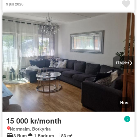
9 juli 2026
17
bilder
Hus
15 000 kr/month
Norrmalm, Botkyrka
3 Rum
1 Badrum
83 m²