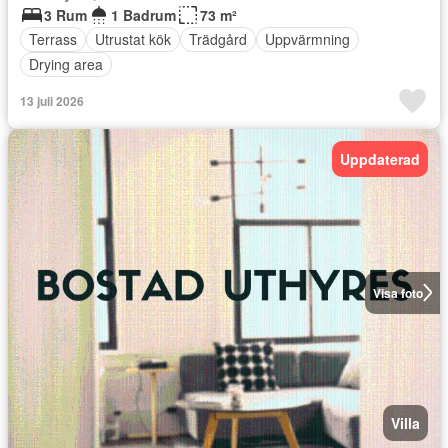
3 Rum
1 Badrum
73 m²
Terrass
Utrustat kök
Trädgård
Uppvärmning
Drying area
13 juli 2026
Uppdaterad
Visa foto
Villa