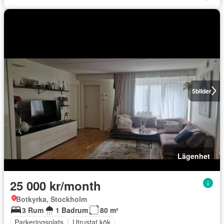
5
bilder
Lägenhet
25 000 kr/month
Botkyrka, Stockholm
3 Rum
1 Badrum
80 m²
Parkeringsplats
Utrustat kök