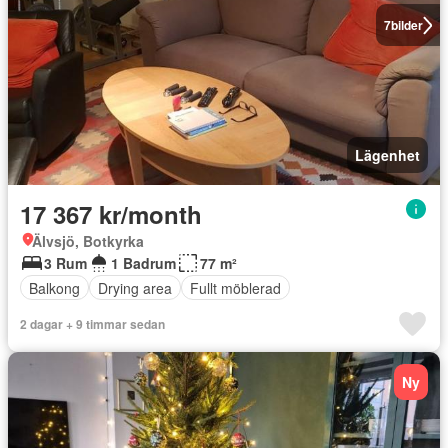
7
bilder
Lägenhet
17 367 kr/month
Älvsjö, Botkyrka
3 Rum
1 Badrum
77 m²
Balkong
Drying area
Fullt möblerad
2 dagar + 9 timmar sedan
Ny