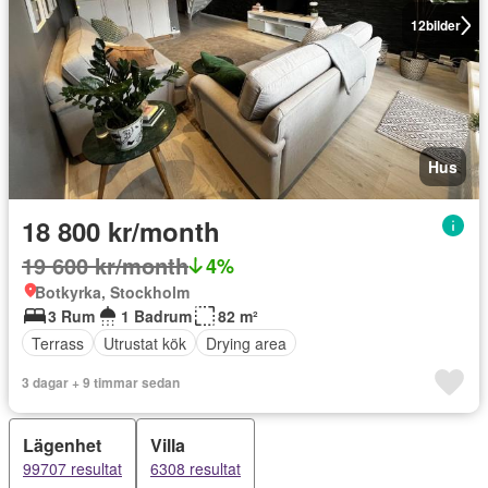
12
bilder
Hus
18 800 kr/month
19 600 kr/month
4%
Botkyrka, Stockholm
3 Rum
1 Badrum
82 m²
Terrass
Utrustat kök
Drying area
3 dagar + 9 timmar sedan
Lägenhet
Villa
99707 resultat
6308 resultat