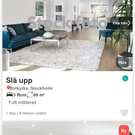
Visa foto
Hus
Slå upp
Botkyrka, Stockholm
3 Rum
89 m²
Fullt möblerad
1 dag + 9 timmar sedan
Ny