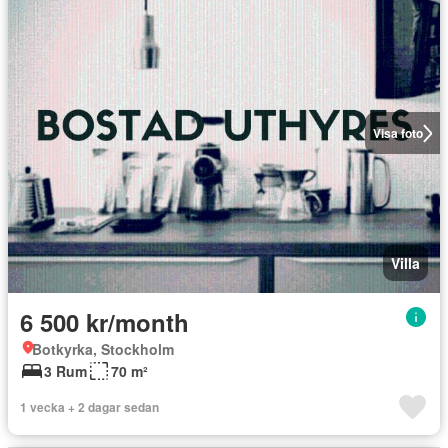
Visa foto
Villa
6 500 kr/month
Botkyrka, Stockholm
3 Rum
70 m²
1 vecka + 2 dagar sedan