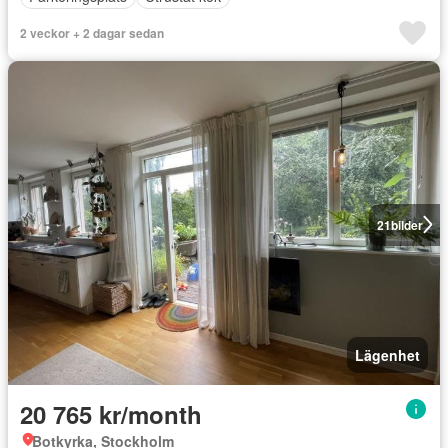
2 veckor + 2 dagar sedan
21
bilder
Lägenhet
20 765 kr/month
Botkyrka, Stockholm