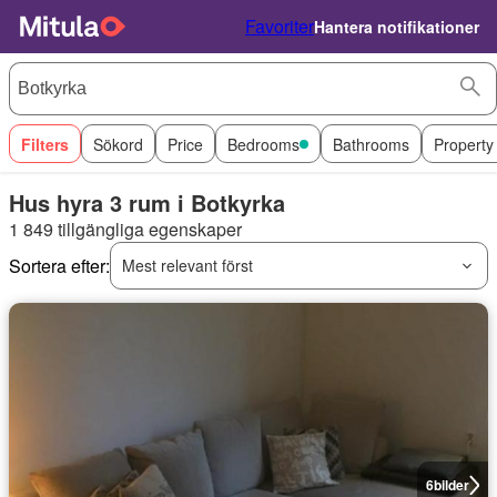
Favoriter
Hantera notifikationer
Filters
Sökord
Price
Bedrooms
Bathrooms
Property
Hus hyra 3 rum i Botkyrka
1 849 tillgängliga egenskaper
Sortera efter:
Mest relevant först
6
bilder