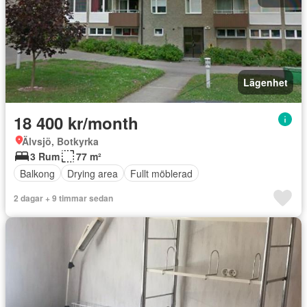
Lägenhet
18 400 kr/month
Älvsjö, Botkyrka
3 Rum
77 m²
Balkong
Drying area
Fullt möblerad
2 dagar + 9 timmar sedan