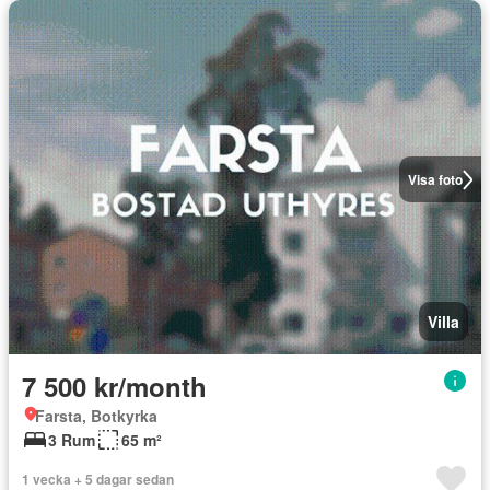
Visa foto
Villa
7 500 kr/month
Farsta, Botkyrka
3 Rum
65 m²
1 vecka + 5 dagar sedan