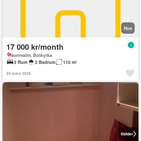
Hus
17 000 kr/month
Norrmalm, Botkyrka
3 Rum
2 Badrum
110 m²
24 mars 2025
6
bilder