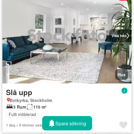
Visa foto
Hus
Slå upp
Botkyrka, Stockholm
3 Rum
110 m²
Fullt möblerad
Spara sökning
1 dag + 9 timmar sedan