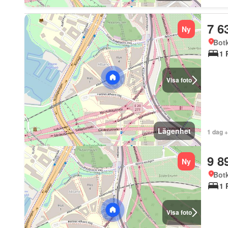
7 6
Ny
Bot
1 
Visa foto
Lägenhet
1 dag 
9 8
Ny
Bot
1 
Visa foto