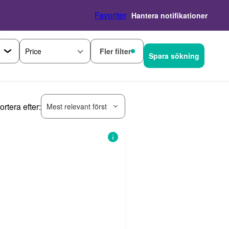
Favoriter
Hantera notifikationer
Fler filter
Price
Spara sökning
ortera efter:
Mest relevant först