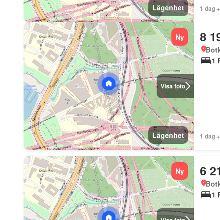
Lägenhet
1 dag 
8 1
Ny
Bot
1 
Visa foto
Lägenhet
1 dag 
6 2
Ny
Bot
1 