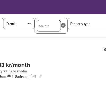
S
33 kr/month
kyrka, Stockholm
Rum
1 Badrum
41 m²