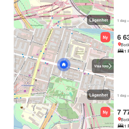
Lägenhet
1 dag 
6 6
Ny
Bot
1 
Visa foto
Lägenhet
1 dag 
7 7
Ny
Bot
1 