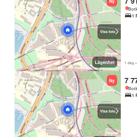
7 9
Ny
Bot
1 
Visa foto
Lägenhet
1 dag 
7 7
Ny
Bot
1 
Visa foto