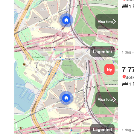
1 
Visa foto
Lägenhet
1 dag 
7 7
Ny
Bot
1 
Visa foto
Lägenhet
1 dag 