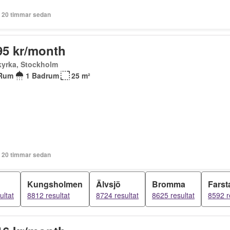
+ 20 timmar sedan
95 kr/month
kyrka, Stockholm
Rum
1 Badrum
25 m²
+ 20 timmar sedan
Kungsholmen
Älvsjö
Bromma
Farst
ultat
8812 resultat
8724 resultat
8625 resultat
8592 r