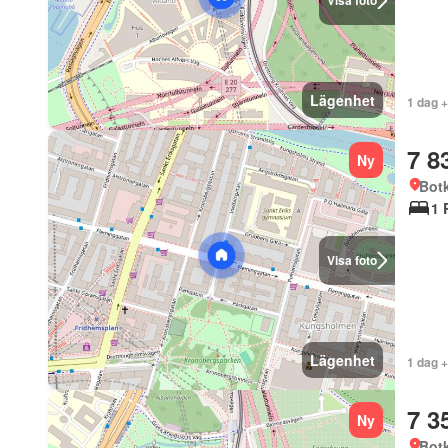
Visa foto
Lägenhet
1 dag 
7 8
Ny
Bot
1 
Visa foto
Lägenhet
1 dag 
7 3
Ny
Bot