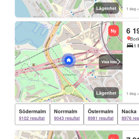
Lägenhet
1 dag 
6 1
Ny
Bot
1 
Visa foto
Lägenhet
1 dag 
Södermalm
Norrmalm
Östermalm
Nacka
9102 resultat
9043 resultat
8981 resultat
8976 res