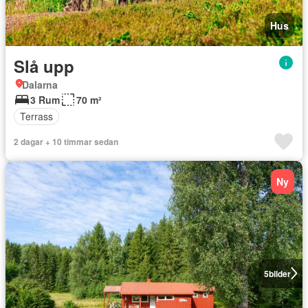
Hus
Slå upp
Dalarna
3 Rum
70 m²
Terrass
2 dagar + 10 timmar sedan
Ny
5
bilder