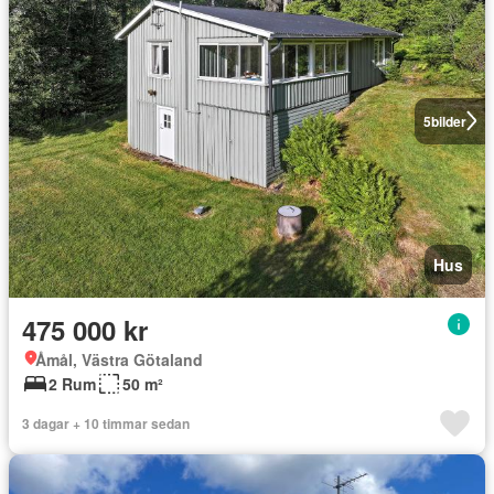
5
bilder
Hus
475 000 kr
Åmål, Västra Götaland
2 Rum
50 m²
3 dagar + 10 timmar sedan