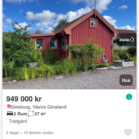
3
bilder
Hus
949 000 kr
Göteborg, Västra Götaland
2 Rum
37 m²
Trädgård
3 dagar + 10 timmar sedan