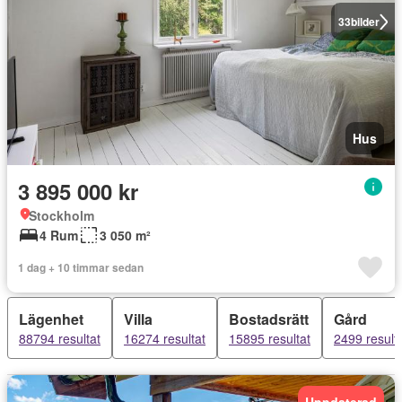
33
bilder
Hus
3 895 000 kr
Stockholm
4 Rum
3 050 m²
1 dag + 10 timmar sedan
Lägenhet
Villa
Bostadsrätt
Gård
88794 resultat
16274 resultat
15895 resultat
2499 result