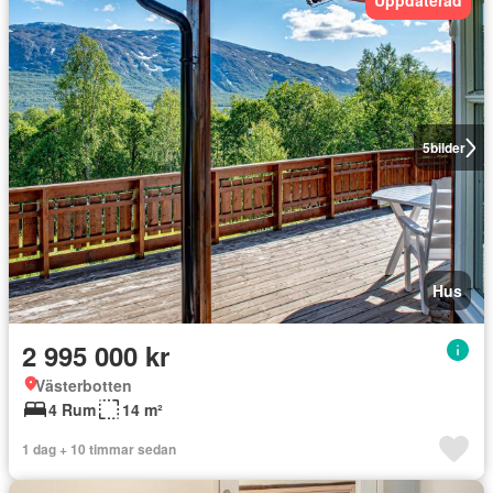
Uppdaterad
5
bilder
Hus
2 995 000 kr
Västerbotten
4 Rum
14 m²
1 dag + 10 timmar sedan