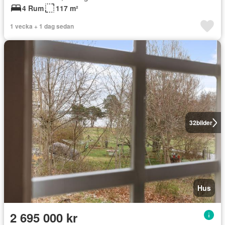
4 Rum
117 m²
1 vecka + 1 dag sedan
32
bilder
Hus
2 695 000 kr