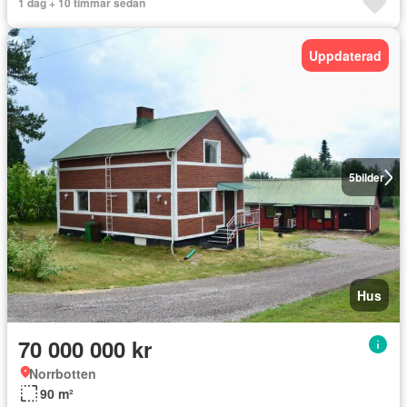
1 dag + 10 timmar sedan
Uppdaterad
5
bilder
Hus
70 000 000 kr
Norrbotten
90 m²