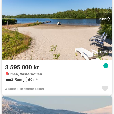
3
bilder
Hus
3 595 000 kr
Umeå, Västerbotten
3 Rum
60 m²
3 dagar + 10 timmar sedan