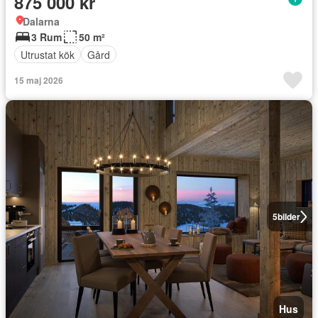
875 000 kr
Dalarna
3 Rum
50 m²
Utrustat kök
Gård
15 maj 2026
5
bilder
Hus