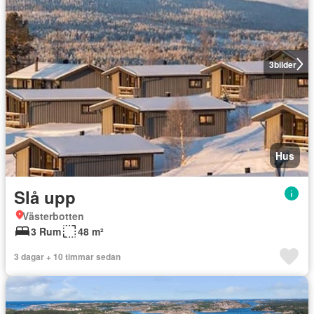
3
bilder
Hus
Slå upp
Västerbotten
3 Rum
48 m²
3 dagar + 10 timmar sedan