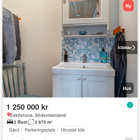
Ny
53
bilder
Hus
1 250 000 kr
Eskilstuna, Södermanland
2 Rum
3 675 m²
Gård
Parkeringsplats
Utrustat kök