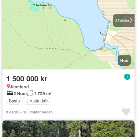
24
bilder
Hus
1 500 000 kr
Jämtland
2 Rum
1 729 m²
Bastu
Utrustat kök
3 dagar + 10 timmar sedan