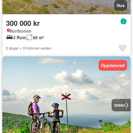
Hus
300 000 kr
Norrbotten
3 Rum
85 m²
2 dagar + 10 timmar sedan
Uppdaterad
3
bilder