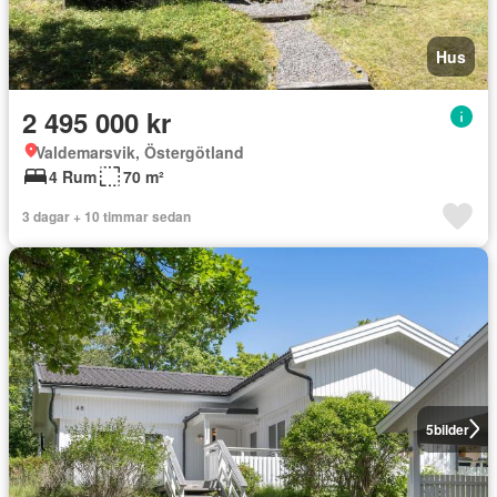
Hus
2 495 000 kr
Valdemarsvik, Östergötland
4 Rum
70 m²
3 dagar + 10 timmar sedan
5
bilder