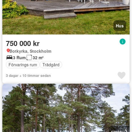
Hus
750 000 kr
Botkyrka, Stockholm
3 Rum
32 m²
Förvarings rum
Trädgård
3 dagar + 10 timmar sedan
52
bilder