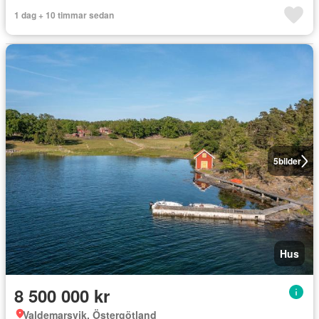
1 dag + 10 timmar sedan
5
bilder
Hus
8 500 000 kr
Valdemarsvik, Östergötland