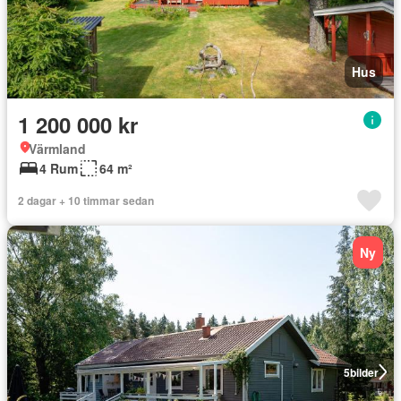
Hus
1 200 000 kr
Värmland
4 Rum
64 m²
2 dagar + 10 timmar sedan
Ny
5
bilder