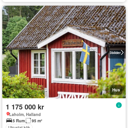
3
bilder
Hus
1 175 000 kr
Laholm, Halland
5 Rum
95 m²
Utrustat kök