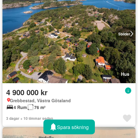
5
bilder
Hus
4 900 000 kr
Grebbestad, Västra Götaland
4 Rum
76 m²
3 dagar + 10 timmar sedan
Spara sökning