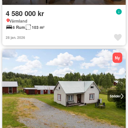
4 580 000 kr
Värmland
6 Rum
103 m²
28 jan. 2026
Ny
5
bilder