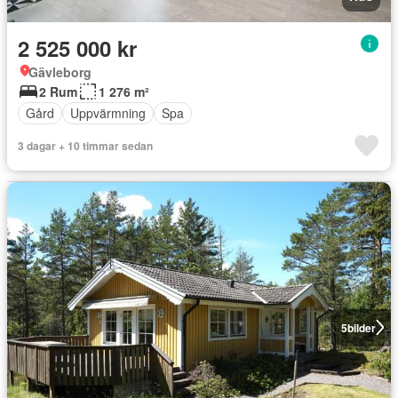
2 525 000 kr
Gävleborg
2 Rum
1 276 m²
Gård
Uppvärmning
Spa
3 dagar + 10 timmar sedan
5
bilder