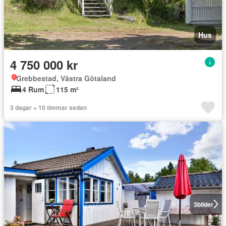
Hus
4 750 000 kr
Grebbestad, Västra Götaland
4 Rum
115 m²
3 dagar + 10 timmar sedan
3
bilder