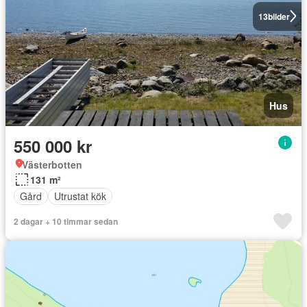
13
bilder
Hus
550 000 kr
Västerbotten
131 m²
Gård
Utrustat kök
2 dagar + 10 timmar sedan