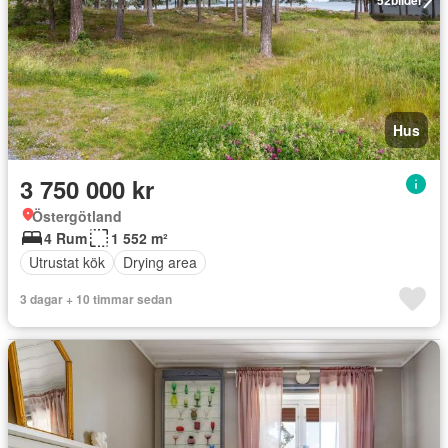
Hus
3 750 000 kr
Östergötland
4 Rum
1 552 m²
Utrustat kök
Drying area
3 dagar + 10 timmar sedan