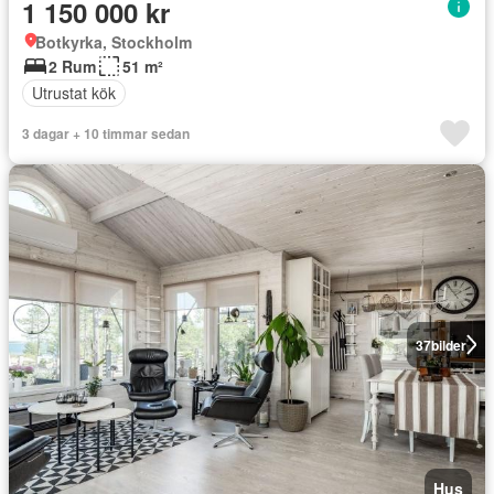
1 150 000 kr
Botkyrka, Stockholm
2 Rum
51 m²
Utrustat kök
3 dagar + 10 timmar sedan
37
bilder
Hus