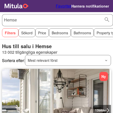
Favoriter
Hantera notifikationer
Filters
Sökord
Price
Bedrooms
Bathrooms
Property 
Hus till salu i Hemse
13 002 tillgängliga egenskaper
Sortera efter:
Mest relevant först
Ny
13
bilder