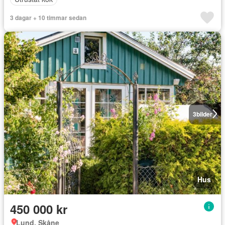
3 dagar + 10 timmar sedan
3
bilder
Hus
450 000 kr
Lund, Skåne