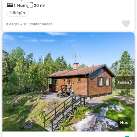
1 Rum
20 m²
Trädgård
3 dagar + 10 timmar sedan
3
bilder
Hus