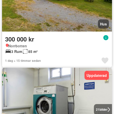
Hus
300 000 kr
Norrbotten
3 Rum
85 m²
1 dag + 15 timmar sedan
Uppdaterad
21
bilder