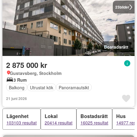
23
bilder
Bostadsrätt
2 875 000 kr
Gustavsberg, Stockholm
3 Rum
Balkong
Utrustat kök
Panoramautsikt
21 juni 2026
Lägenhet
Lokal
Bostadsrätt
Hus
103103 resultat
20414 resultat
16025 resultat
14977 resu