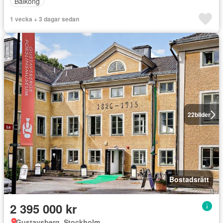
Balkong
1 vecka + 3 dagar sedan
22
bilder
Bostadsrätt
2 395 000 kr
Gustavsberg, Stockholm