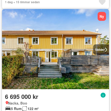
1 dag + 15 timmar sedan
Ny
5
bilder
6 695 000 kr
Nacka, Boo
5 Rum
122 m²