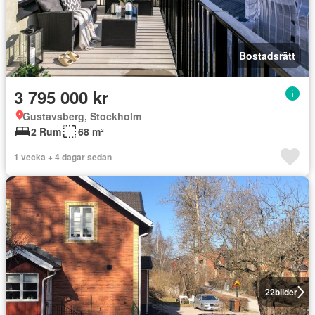
Bostadsrätt
3 795 000 kr
Gustavsberg, Stockholm
2 Rum
68 m²
1 vecka + 4 dagar sedan
22
bilder