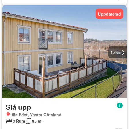
Uppdaterad
5
bilder
Slå upp
Lilla Edet, Västra Götaland
3 Rum
85 m²