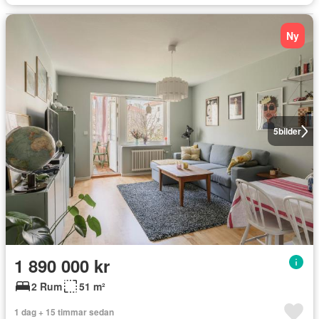
Ny
5
bilder
1 890 000 kr
2 Rum
51 m²
1 dag + 15 timmar sedan