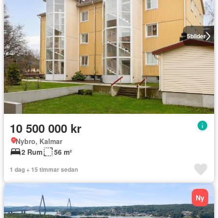
5
bilder
10 500 000 kr
Nybro, Kalmar
2 Rum
56 m²
1 dag + 15 timmar sedan
Ny