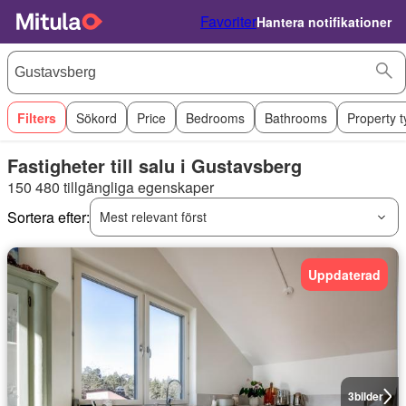
Favoriter
Hantera notifikationer
Filters
Sökord
Price
Bedrooms
Bathrooms
Property 
Fastigheter till salu i Gustavsberg
150 480 tillgängliga egenskaper
Sortera efter:
Mest relevant först
Uppdaterad
3
bilder