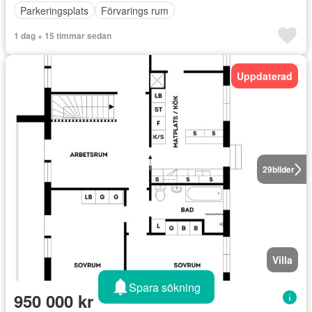
Parkeringsplats
Förvarings rum
1 dag + 15 timmar sedan
Uppdaterad
29
bilder
Villa
Spara sökning
950 000 kr