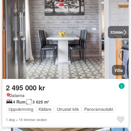
32
bilder
Villa
2 495 000 kr
Dalarna
4 Rum
3 625 m²
Uppvärmning
Källare
Utrustat kök
Panoramautsikt
1 dag + 15 timmar sedan