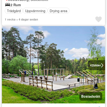
2 Rum
Trädgård
Uppvärmning
Drying area
1 vecka + 4 dagar sedan
42
bilder
Bostadsrätt