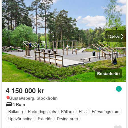
42
bilder
Bostadsrätt
4 150 000 kr
Gustavsberg, Stockholm
4 Rum
Balkong
Parkeringsplats
Källare
Hiss
Förvarings rum
Uppvärmning
Exteriör
Drying area