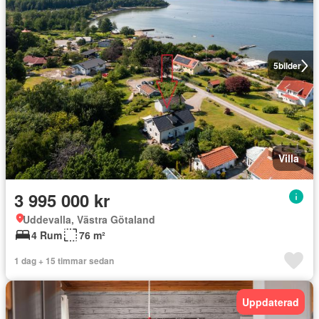
5
bilder
Villa
3 995 000 kr
Uddevalla, Västra Götaland
4 Rum
76 m²
1 dag + 15 timmar sedan
Uppdaterad