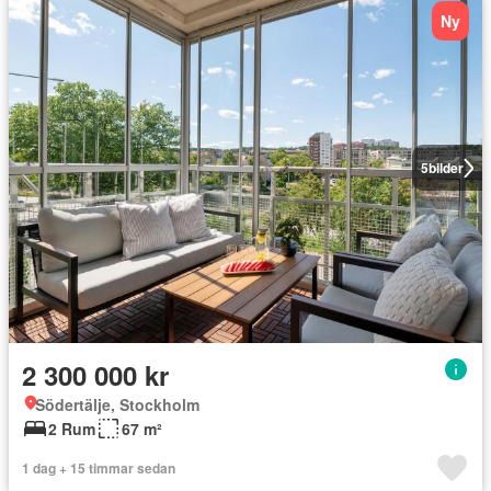
Ny
5
bilder
2 300 000 kr
Södertälje, Stockholm
2 Rum
67 m²
1 dag + 15 timmar sedan