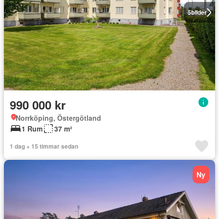
5
bilder
990 000 kr
Norrköping, Östergötland
1 Rum
37 m²
1 dag + 15 timmar sedan
Ny