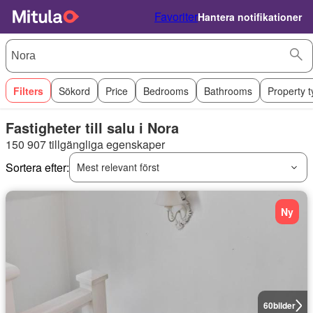
Favoriter
Hantera notifikationer
Filters
Sökord
Price
Bedrooms
Bathrooms
Property 
Fastigheter till salu i Nora
150 907 tillgängliga egenskaper
Sortera efter:
Mest relevant först
Ny
60
bilder