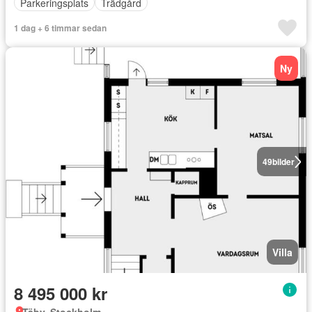
Parkeringsplats
Trädgård
1 dag + 6 timmar sedan
Ny
49
bilder
Villa
8 495 000 kr