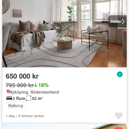
5
bilder
650 000 kr
795 000 kr
18%
Nyköping, Södermanland
2 Rum
52 m²
Balkong
1 dag + 6 timmar sedan