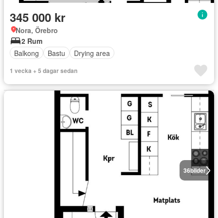
345 000 kr
Nora, Örebro
2 Rum
Balkong
Bastu
Drying area
1 vecka + 5 dagar sedan
36
bilder