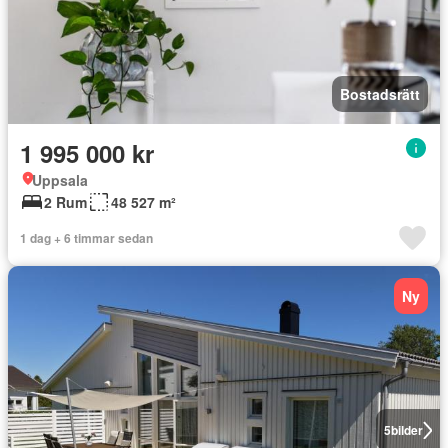
Bostadsrätt
1 995 000 kr
Uppsala
2 Rum
48 527 m²
1 dag + 6 timmar sedan
Ny
5
bilder