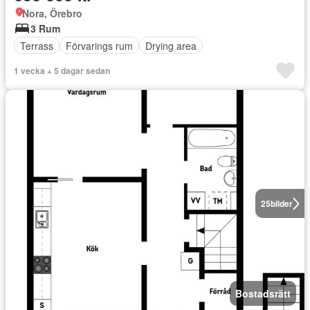
Nora, Örebro
3 Rum
Terrass
Förvarings rum
Drying area
1 vecka + 5 dagar sedan
25
bilder
Bostadsrätt