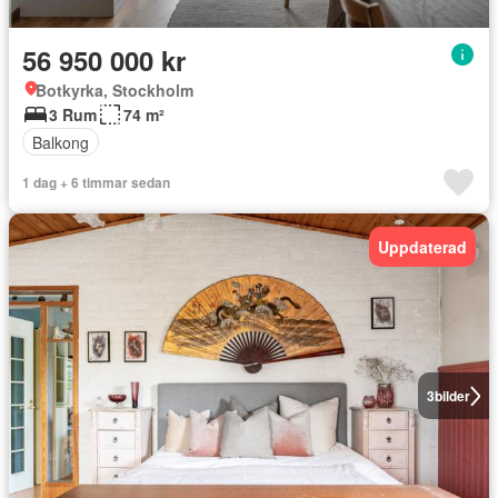
56 950 000 kr
Botkyrka, Stockholm
3 Rum
74 m²
Balkong
1 dag + 6 timmar sedan
Uppdaterad
3
bilder