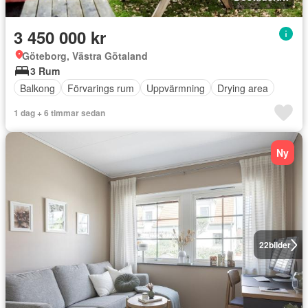
3 450 000 kr
Göteborg, Västra Götaland
3 Rum
Balkong
Förvarings rum
Uppvärmning
Drying area
1 dag + 6 timmar sedan
Ny
22
bilder