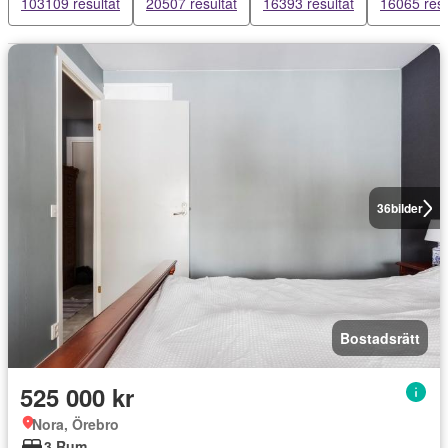
103109 resultat
20507 resultat
16393 resultat
16065 resu
36
bilder
Bostadsrätt
525 000 kr
Nora, Örebro
3 Rum