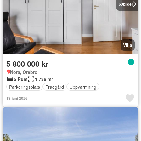
60
bilder
Villa
5 800 000 kr
Nora, Örebro
5 Rum
1 736 m²
Parkeringsplats
Trädgård
Uppvärmning
13 juni 2026