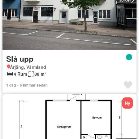
5
bilder
Slå upp
Årjäng, Värmland
4 Rum
88 m²
1 dag + 6 timmar sedan
Ny