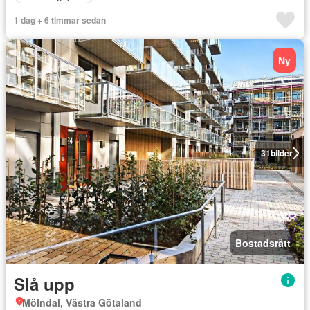
1 dag + 6 timmar sedan
Ny
31
bilder
Bostadsrätt
Slå upp
Mölndal, Västra Götaland