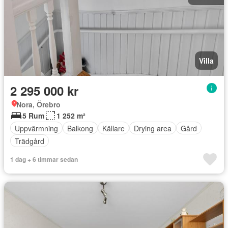
Villa
2 295 000 kr
Nora, Örebro
5 Rum
1 252 m²
Uppvärmning
Balkong
Källare
Drying area
Gård
Trädgård
1 dag + 6 timmar sedan