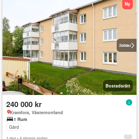
Ny
2
bilder
Bostadsrätt
240 000 kr
Kramfors, Västernorrland
1 Rum
Gård
1 dag + 6 timmar sedan