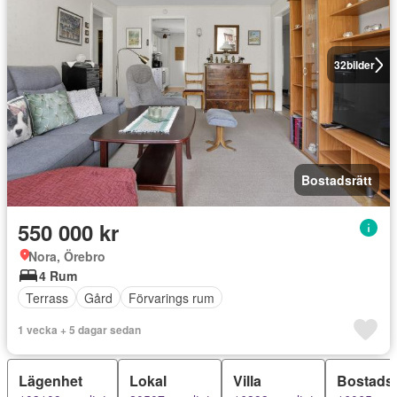
32
bilder
Bostadsrätt
550 000 kr
Nora, Örebro
4 Rum
Terrass
Gård
Förvarings rum
1 vecka + 5 dagar sedan
Lägenhet
Lokal
Villa
Bostadsr