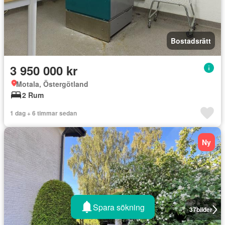
Bostadsrätt
3 950 000 kr
Motala, Östergötland
2 Rum
1 dag + 6 timmar sedan
Ny
Spara sökning
37
bilder