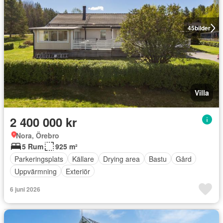
45
bilder
Villa
2 400 000 kr
Nora, Örebro
5 Rum
925 m²
Parkeringsplats
Källare
Drying area
Bastu
Gård
Uppvärmning
Exteriör
6 juni 2026