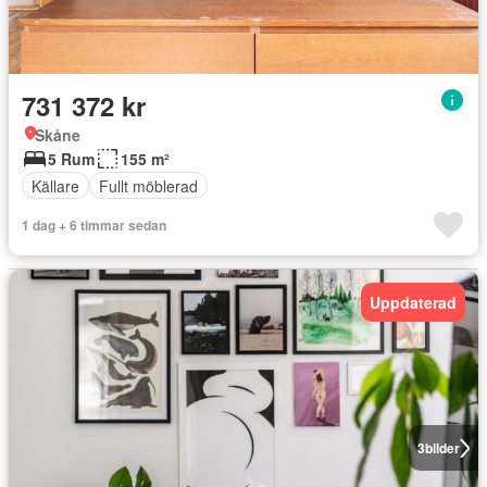
731 372 kr
Skåne
5 Rum
155 m²
Källare
Fullt möblerad
1 dag + 6 timmar sedan
Uppdaterad
3
bilder