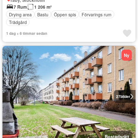
Täby, Stockholm
7 Rum
1 206 m²
Drying area
Bastu
Öppen spis
Förvarings rum
Trädgård
1 dag + 6 timmar sedan
Ny
27
bilder
Bostadsrätt