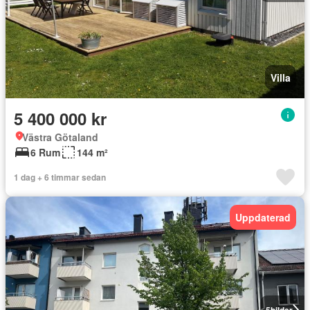
Villa
5 400 000 kr
Västra Götaland
6 Rum
144 m²
1 dag + 6 timmar sedan
Uppdaterad