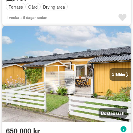
Terrass
Gård
Drying area
1 vecka + 5 dagar sedan
31
bilder
Bostadsrätt
650 000 kr