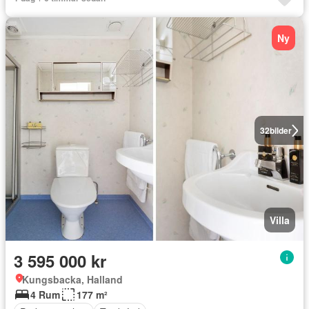
Ny
32
bilder
Villa
3 595 000 kr
Kungsbacka, Halland
4 Rum
177 m²