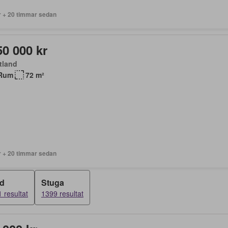
r + 20 timmar sedan
50 000 kr
tland
Rum
72 m²
r + 20 timmar sedan
d
Stuga
 resultat
1399 resultat