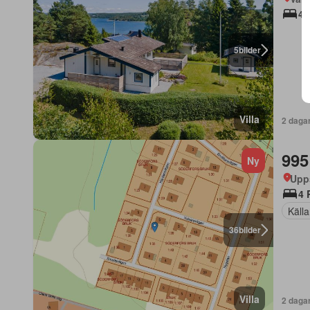
4 
5
bilder
Villa
2 daga
995
Ny
Upp
4 
Källa
36
bilder
Villa
2 daga