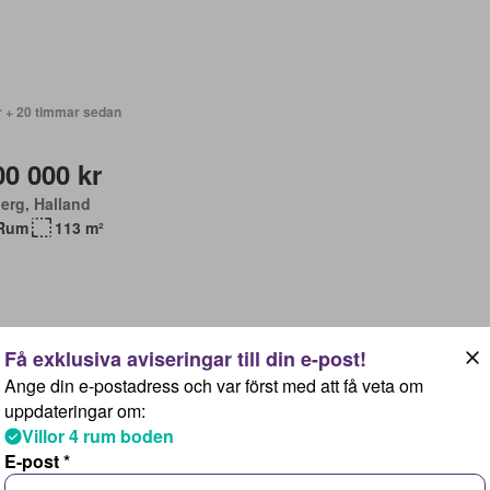
r + 20 timmar sedan
00 000 kr
erg, Halland
Rum
113 m²
Ange din e-postadress och var först med att få veta om
r + 20 timmar sedan
uppdateringar om:
Villor 4 rum boden
95 000 kr
E-post *
kil, Västra Götaland