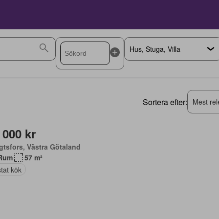
Sortera efter:
Mest rel
 000 kr
tsfors, Västra Götaland
Rum
57 m²
tat kök