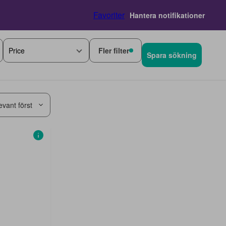
Favoriter
Hantera notifikationer
Fler filter
Price
Spara sökning
evant först