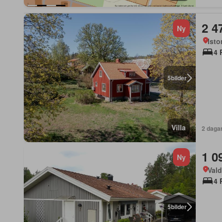
2 4
Ny
Isto
4 
5
bilder
Villa
2 daga
1 0
Ny
Vald
4 
5
bilder