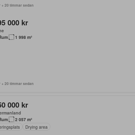
r + 20 timmar sedan
95 000 kr
ne
Rum
1 998 m²
r + 20 timmar sedan
50 000 kr
ermanland
Rum
2 057 m²
eringsplats
Drying area