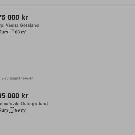
75 000 kr
rp, Västra Götaland
Rum
83 m²
r + 20 timmar sedan
95 000 kr
emarsvik, Östergötland
Rum
99 m²