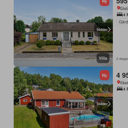
595
Ny
Gis
4 
Gård
5
bilder
Villa
2 daga
4 9
Ny
Väst
4 
5
bilder