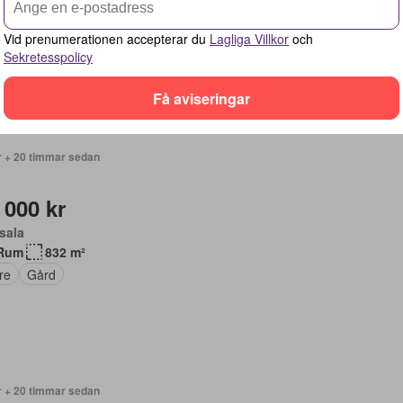
Rum
98 m²
Vid prenumerationen accepterar du
Lagliga Villkor
och
Sekretesspolicy
Få aviseringar
r + 20 timmar sedan
 000 kr
sala
Rum
832 m²
re
Gård
r + 20 timmar sedan