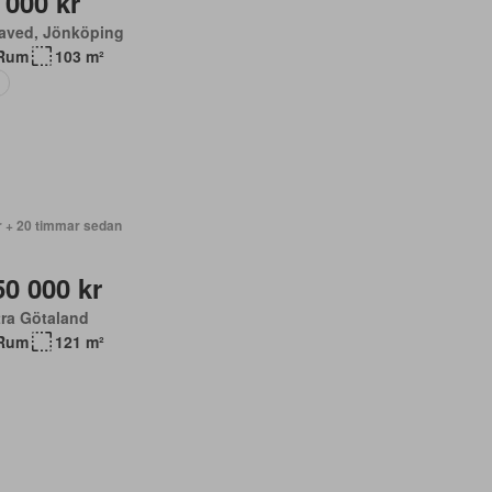
 000 kr
laved, Jönköping
Rum
103 m²
r + 20 timmar sedan
50 000 kr
ra Götaland
Rum
121 m²