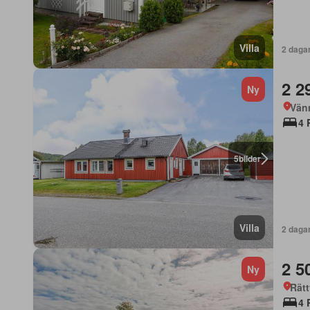
Villa
2 daga
2 2
Ny
Vän
4 
5
bilder
Villa
2 daga
2 5
Ny
Rätt
4 