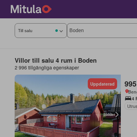
Villor till salu 4 rum i Boden
2 996 tillgängliga egenskaper
995
Uppdaterad
Beng
4 
Utrus
5
bilder