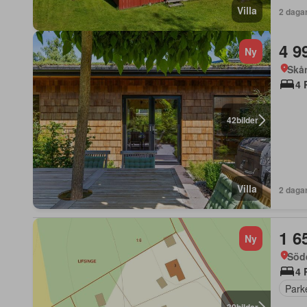
Villa
2 daga
4 9
Ny
Skå
4 
42
bilder
Villa
2 daga
1 6
Ny
Söd
4 
Park