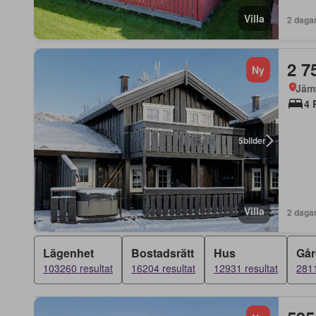
Villa
2 daga
2 7
Ny
Jäm
4 
5
bilder
Villa
2 daga
Lägenhet
Bostadsrätt
Hus
Går
103260 resultat
16204 resultat
12931 resultat
2811