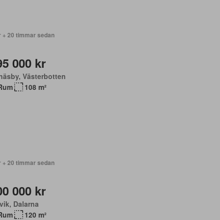
r + 20 timmar sedan
95 000 kr
näsby, Västerbotten
Rum
108 m²
r + 20 timmar sedan
00 000 kr
vik, Dalarna
Rum
120 m²