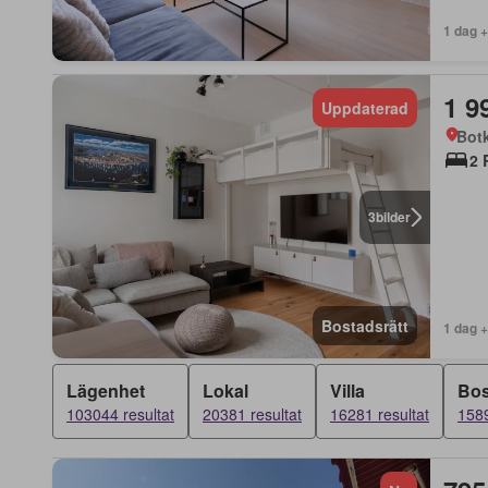
1 dag 
1 9
Uppdaterad
Bot
2 
3
bilder
Bostadsrätt
1 dag 
Lägenhet
Lokal
Villa
Bos
103044 resultat
20381 resultat
16281 resultat
1589