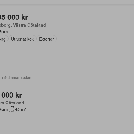
95 000 kr
borg, Västra Götaland
Rum
ong
Utrustat kök
Exteriör
r + 9 timmar sedan
 000 kr
ra Götaland
Rum
45 m²