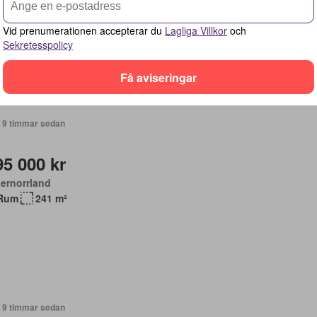
Rum
33 m²
Vid prenumerationen accepterar du
Lagliga Villkor
och
Sekretesspolicy
Få aviseringar
+ 9 timmar sedan
95 000 kr
ernorrland
Rum
241 m²
+ 9 timmar sedan