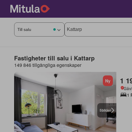
Fastigheter till salu i Kattarp
149 846 tillgängliga egenskaper
1 1
Ny
Gäv
1 
5
bilder