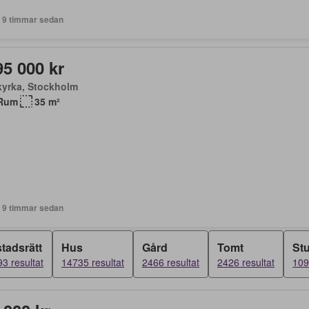
+ 9 timmar sedan
95 000 kr
kyrka, Stockholm
Rum
35 m²
+ 9 timmar sedan
tadsrätt
Hus
Gård
Tomt
St
3 resultat
14735 resultat
2466 resultat
2426 resultat
109