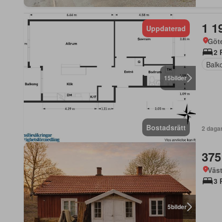
1 1
Uppdaterad
Göte
2 
Balk
15
bilder
Bostadsrätt
2 daga
375
Väst
3 
5
bilder