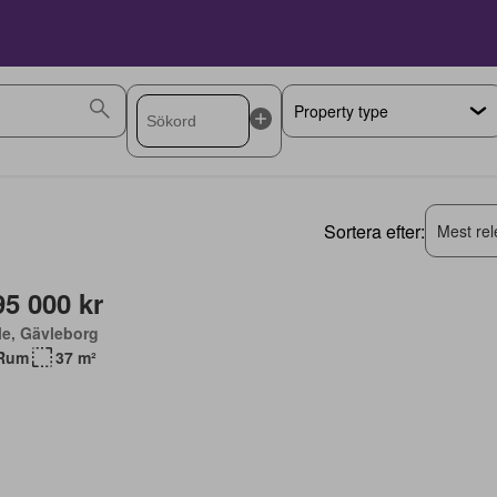
Sortera efter:
Mest rel
95 000 kr
le, Gävleborg
Rum
37 m²