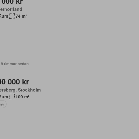
 000 kr
ernorrland
Rum
74 m²
+ 9 timmar sedan
00 000 kr
ersberg, Stockholm
Rum
109 m²
re