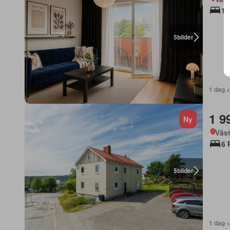
1 
5
bilder
1 dag 
1 9
Ny
Väst
6 
5
bilder
1 dag 