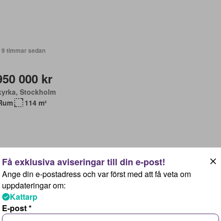
+ 9 timmar sedan
950 000 kr
kyrka, Stockholm
Rum
114 m²
Ange din e-postadress och var först med att få veta om
+ 9 timmar sedan
uppdateringar om:
Kattarp
95 000 kr
E-post *
ör, Stockholm