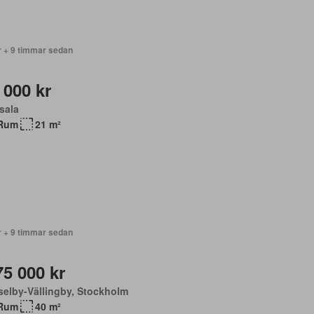
r + 9 timmar sedan
 000 kr
sala
Rum
21 m²
r + 9 timmar sedan
75 000 kr
elby-Vällingby, Stockholm
Rum
40 m²