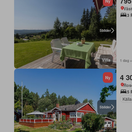
795
Ny
Väst
3 
5
bilder
Villa
1 dag 
4 3
Ny
Ros
5 
Källa
5
bilder