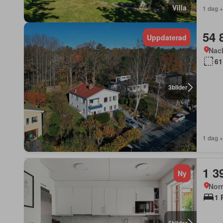
Villa
1 dag 
54 
Uppdaterad
Nac
61
3
bilder
1 dag 
1 3
Ny
Norr
1 