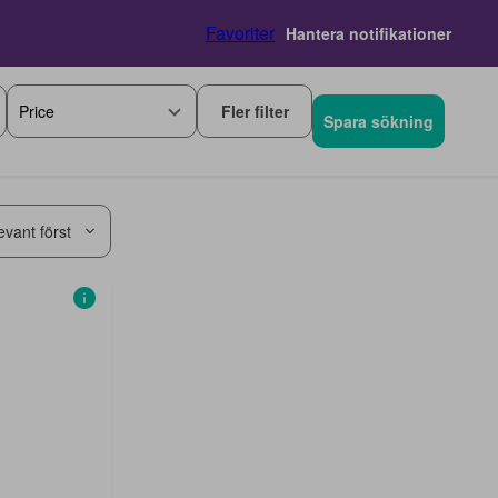
Favoriter
Hantera notifikationer
Fler filter
Price
Spara sökning
evant först