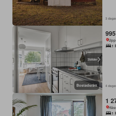
3 daga
995
Upp
1 
3
bilder
Bostadsrätt
4 daga
1 2
Häss
1 