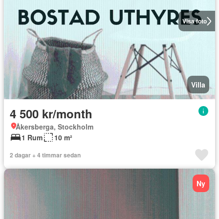
Visa foto
Villa
4 500 kr/month
Åkersberga, Stockholm
1 Rum
10 m²
2 dagar + 4 timmar sedan
Ny