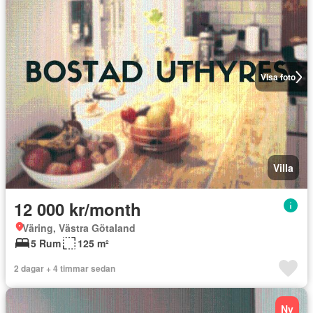
Visa foto
Villa
12 000 kr/month
Väring, Västra Götaland
5 Rum
125 m²
2 dagar + 4 timmar sedan
Ny