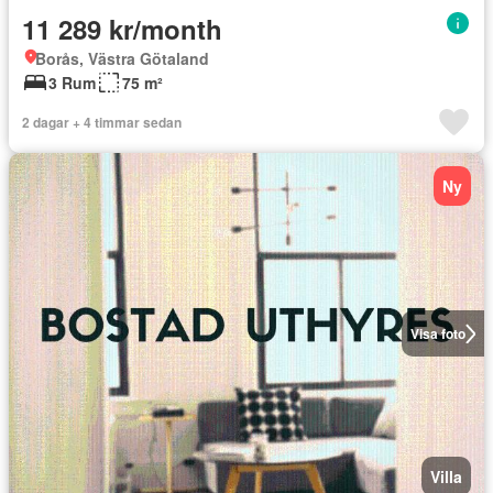
11 289 kr/month
Borås, Västra Götaland
3 Rum
75 m²
2 dagar + 4 timmar sedan
Ny
Visa foto
Villa