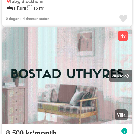
Täby, Stockholm
1 Rum
16 m²
2 dagar + 4 timmar sedan
Ny
Visa foto
Villa
8 500 kr/month