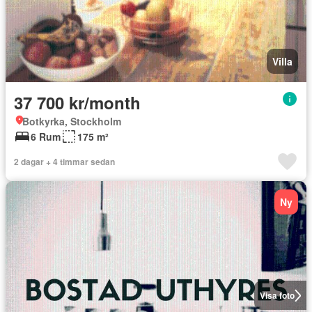
Villa
37 700 kr/month
Botkyrka, Stockholm
6 Rum
175 m²
2 dagar + 4 timmar sedan
Ny
Visa foto