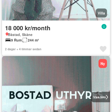
Villa
18 000 kr/month
Båstad, Skåne
9 Rum
244 m²
2 dagar + 4 timmar sedan
Ny
Visa foto