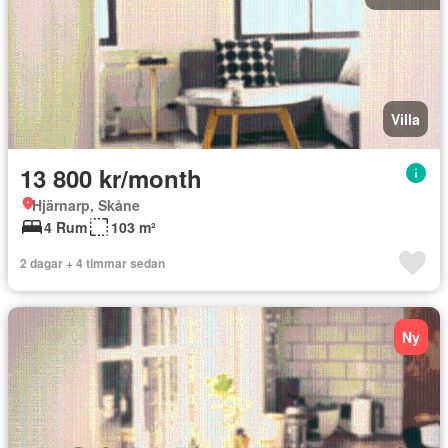
Villa
13 800 kr/month
Hjärnarp, Skåne
4 Rum
103 m²
2 dagar + 4 timmar sedan
Ny