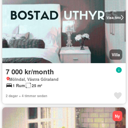
Visa foto
Villa
7 000 kr/month
Mölndal, Västra Götaland
1 Rum
25 m²
2 dagar + 4 timmar sedan
Ny