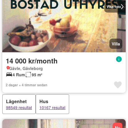
Visa foto
Villa
14 000 kr/month
Gävle, Gävleborg
4 Rum
95 m²
2 dagar + 4 timmar sedan
Lägenhet
Hus
98549 resultat
10167 resultat
Ny