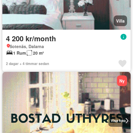
Villa
4 200 kr/month
Sotenäs, Dalarna
1 Rum
20 m²
2 dagar + 4 timmar sedan
Ny
Visa foto