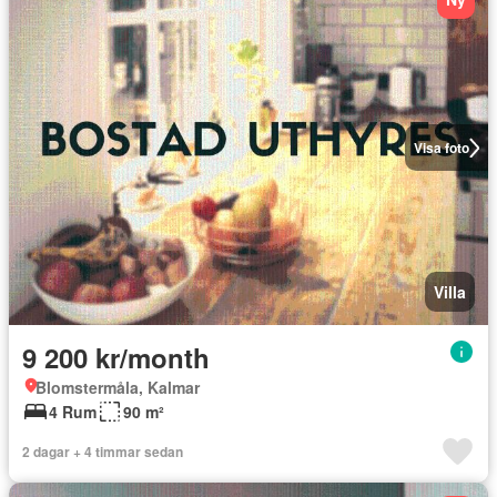
Visa foto
Villa
9 200 kr/month
Blomstermåla, Kalmar
4 Rum
90 m²
2 dagar + 4 timmar sedan