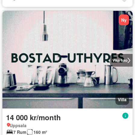
Ny
Visa foto
Villa
14 000 kr/month
Uppsala
7 Rum
160 m²