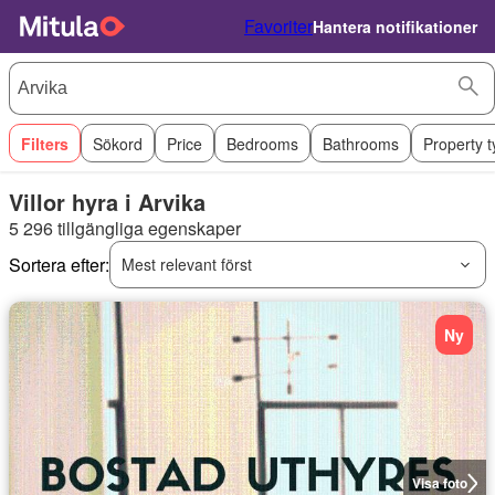
Favoriter
Hantera notifikationer
Filters
Sökord
Price
Bedrooms
Bathrooms
Property 
Villor hyra i Arvika
5 296 tillgängliga egenskaper
Sortera efter:
Mest relevant först
Ny
Visa foto