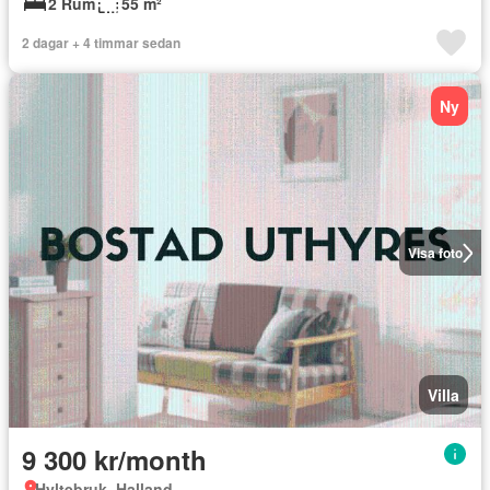
2 Rum
55 m²
2 dagar + 4 timmar sedan
Ny
Visa foto
Villa
9 300 kr/month
Hyltebruk, Halland