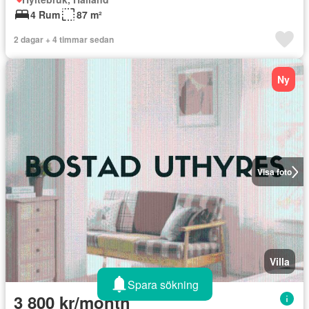
4 Rum
87 m²
2 dagar + 4 timmar sedan
Ny
Visa foto
Villa
Spara sökning
3 800 kr/month