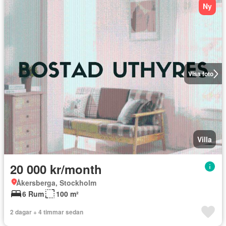
Ny
Visa foto
Villa
20 000 kr/month
Åkersberga, Stockholm
6 Rum
100 m²
2 dagar + 4 timmar sedan