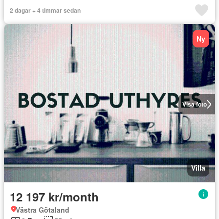
2 dagar + 4 timmar sedan
Ny
Visa foto
Villa
12 197 kr/month
Västra Götaland