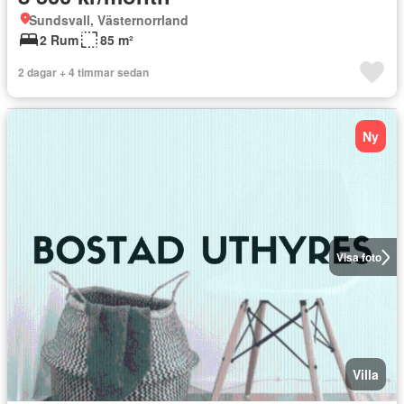
Sundsvall, Västernorrland
2 Rum
85 m²
2 dagar + 4 timmar sedan
Ny
Visa foto
Villa