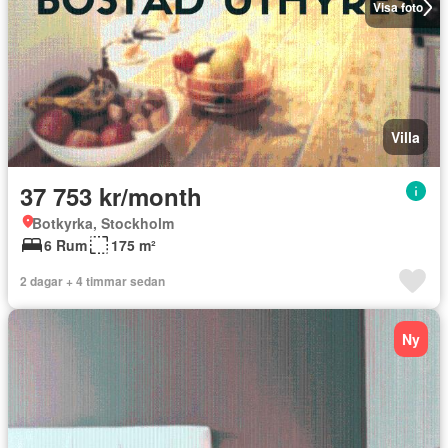
Visa foto
Villa
37 753 kr/month
Botkyrka, Stockholm
6 Rum
175 m²
2 dagar + 4 timmar sedan
Ny