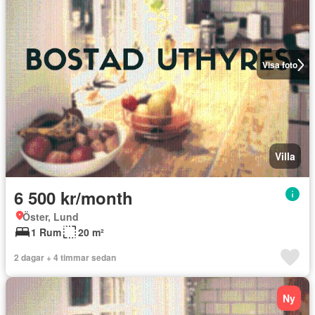
Visa foto
Villa
6 500 kr/month
Öster, Lund
1 Rum
20 m²
2 dagar + 4 timmar sedan
Ny