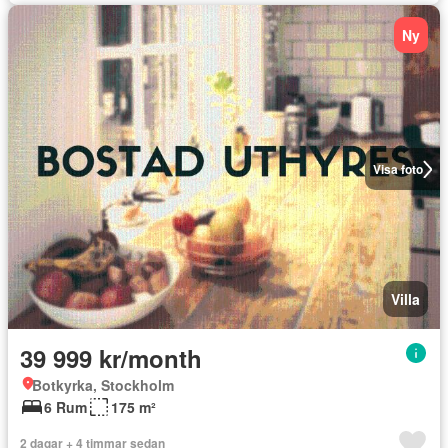
Ny
Visa foto
Villa
39 999 kr/month
Botkyrka, Stockholm
6 Rum
175 m²
2 dagar + 4 timmar sedan