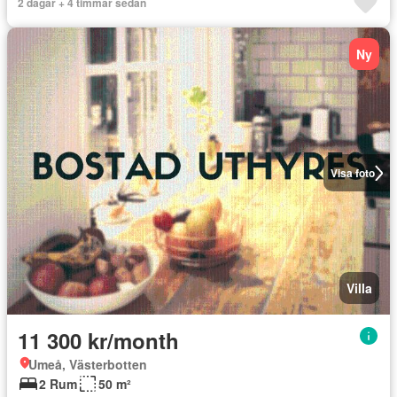
2 dagar + 4 timmar sedan
Ny
Visa foto
Villa
11 300 kr/month
Umeå, Västerbotten
2 Rum
50 m²