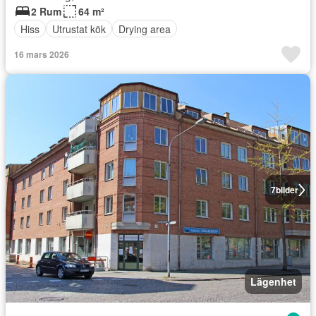
2 Rum
64 m²
Hiss
Utrustat kök
Drying area
16 mars 2026
7
bilder
Lägenhet