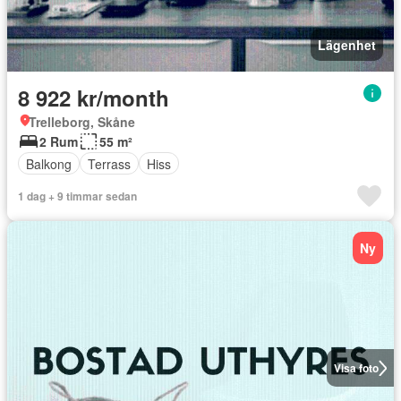
Lägenhet
8 922 kr/month
Trelleborg, Skåne
2 Rum
55 m²
Balkong
Terrass
Hiss
1 dag + 9 timmar sedan
Ny
Visa foto