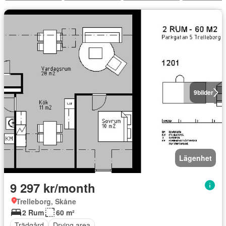
9
bilder
Lägenhet
9 297 kr/month
Trelleborg, Skåne
2 Rum
60 m²
Trädgård
Drying area