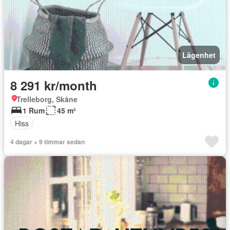
Lägenhet
8 291 kr/month
Trelleborg, Skåne
1 Rum
45 m²
Hiss
4 dagar + 9 timmar sedan