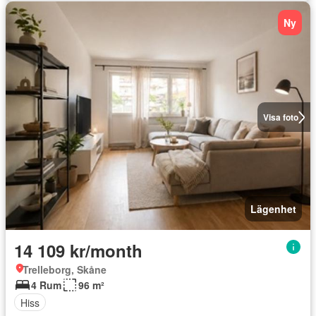
Ny
Visa foto
Lägenhet
14 109 kr/month
Trelleborg, Skåne
4 Rum
96 m²
Hiss