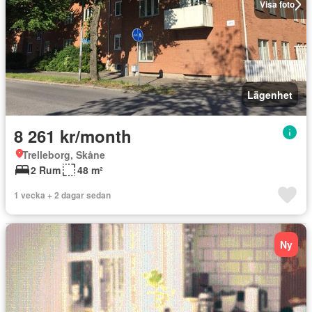
Visa foto
Lägenhet
8 261 kr/month
Trelleborg, Skåne
2 Rum
48 m²
1 vecka + 2 dagar sedan
Ny