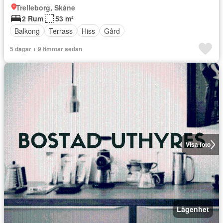
Trelleborg, Skåne
2 Rum
53 m²
Balkong
Terrass
Hiss
Gård
5 dagar + 9 timmar sedan
Visa foto
Lägenhet