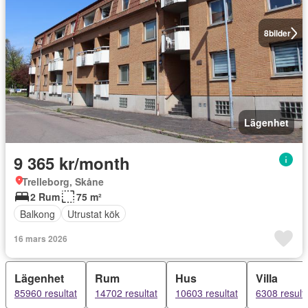
8
bilder
Lägenhet
9 365 kr/month
Trelleborg, Skåne
2 Rum
75 m²
Balkong
Utrustat kök
16 mars 2026
Lägenhet
Rum
Hus
Villa
85960 resultat
14702 resultat
10603 resultat
6308 result