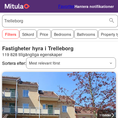
Favoriter
Hantera notifikationer
Filters
Sökord
Price
Bedrooms
Bathrooms
Property 
Fastigheter hyra i Trelleborg
119 828 tillgängliga egenskaper
Sortera efter:
Mest relevant först
11
bilder