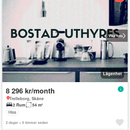
Visa foto
Lägenhet
8 296 kr/month
Trelleborg, Skåne
2 Rum
54 m²
Hiss
2 dagar + 9 timmar sedan