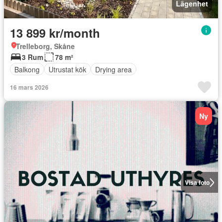
Lägenhet
13 899 kr/month
Trelleborg, Skåne
3 Rum
78 m²
Balkong
Utrustat kök
Drying area
16 mars 2026
Ny
Visa foto