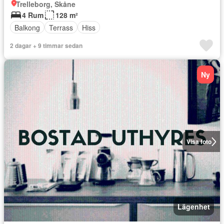
Trelleborg, Skåne
4 Rum
128 m²
Balkong
Terrass
Hiss
2 dagar + 9 timmar sedan
Ny
Visa foto
Lägenhet