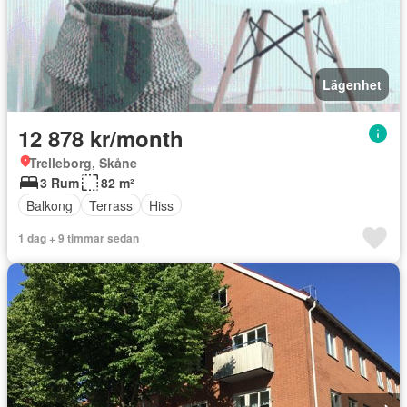
Lägenhet
12 878 kr/month
Trelleborg, Skåne
3 Rum
82 m²
Balkong
Terrass
Hiss
1 dag + 9 timmar sedan