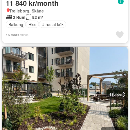
11 840 kr/month
Trelleborg, Skåne
3 Rum
82 m²
Balkong
Hiss
Utrustat kök
16 mars 2026
18
bilder