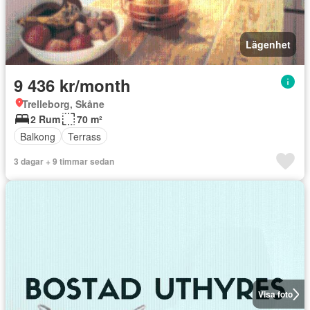
Lägenhet
9 436 kr/month
Trelleborg, Skåne
2 Rum
70 m²
Balkong
Terrass
3 dagar + 9 timmar sedan
Visa foto