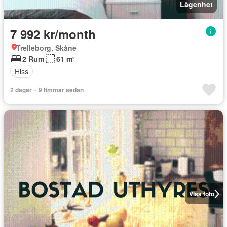
Lägenhet
7 992 kr/month
Trelleborg, Skåne
2 Rum
61 m²
Hiss
2 dagar + 9 timmar sedan
Visa foto