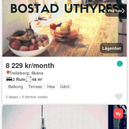
Visa foto
Lägenhet
8 229 kr/month
Trelleborg, Skåne
2 Rum
48 m²
Balkong
Terrass
Hiss
Gård
2 dagar + 9 timmar sedan
Ny