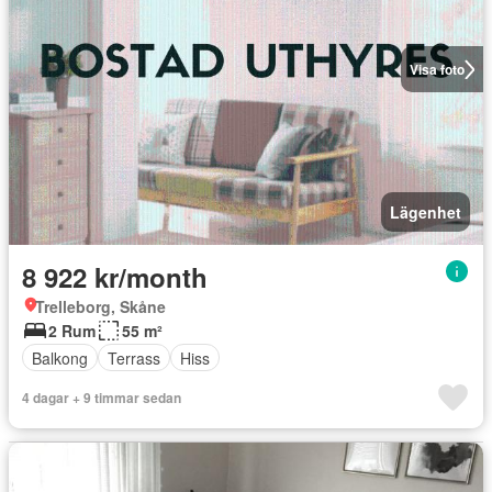
Visa foto
Lägenhet
8 922 kr/month
Trelleborg, Skåne
2 Rum
55 m²
Balkong
Terrass
Hiss
4 dagar + 9 timmar sedan