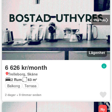
Visa foto
Lägenhet
6 626 kr/month
Trelleborg, Skåne
2 Rum
63 m²
Balkong
Terrass
2 dagar + 9 timmar sedan
Ny