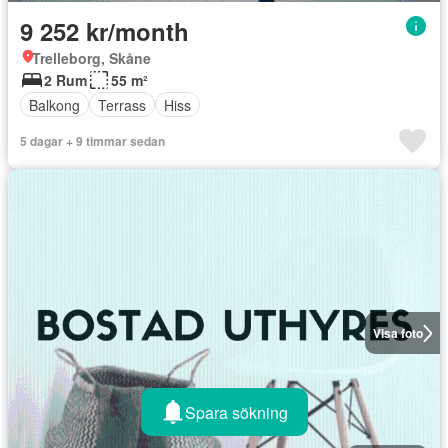
9 252 kr/month
Trelleborg, Skåne
2 Rum
55 m²
Balkong
Terrass
Hiss
5 dagar + 9 timmar sedan
Visa foto
Spara sökning