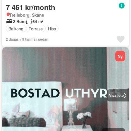
7 461 kr/month
Trelleborg, Skåne
2 Rum
64 m²
Balkong
Terrass
Hiss
2 dagar + 9 timmar sedan
Ny
Visa foto