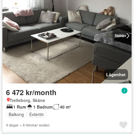
5
bilder
Lägenhet
6 472 kr/month
Trelleborg, Skåne
1 Rum
1 Badrum
40 m²
Balkong
Exteriör
4 dagar + 9 timmar sedan