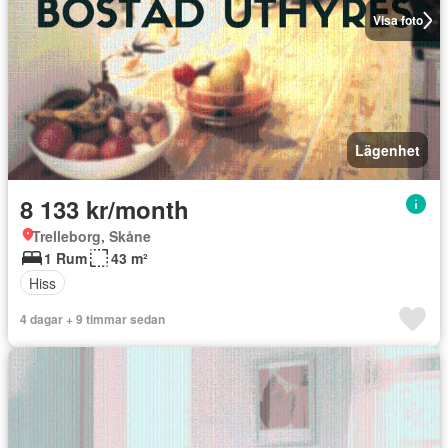
Visa foto
Lägenhet
8 133 kr/month
Trelleborg, Skåne
1 Rum
43 m²
Hiss
4 dagar + 9 timmar sedan