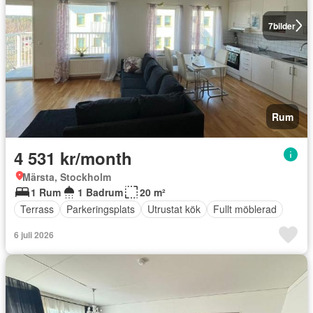
7
bilder
Rum
4 531 kr/month
Märsta, Stockholm
1 Rum
1 Badrum
20 m²
Terrass
Parkeringsplats
Utrustat kök
Fullt möblerad
6 juli 2026