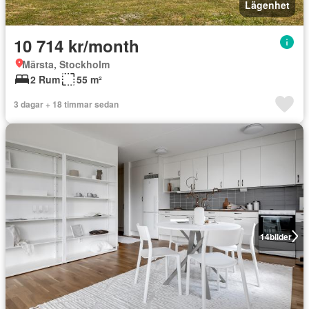
Lägenhet
10 714 kr/month
Märsta, Stockholm
2 Rum
55 m²
3 dagar + 18 timmar sedan
14
bilder