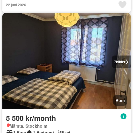
22 juni 2026
7
bilder
Rum
5 500 kr/month
Märsta, Stockholm
1 Rum
1 Badrum
58 m²