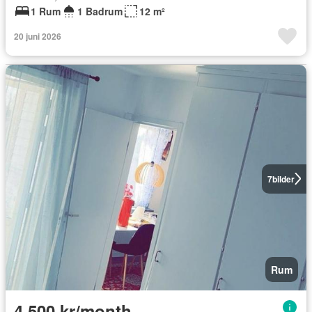
1 Rum
1 Badrum
12 m²
20 juni 2026
7
bilder
Rum
4 500 kr/month