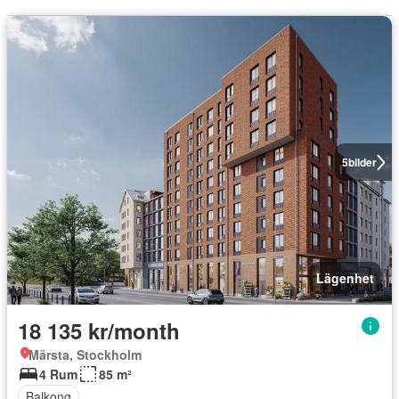
5
bilder
Lägenhet
18 135 kr/month
Märsta, Stockholm
4 Rum
85 m²
Balkong