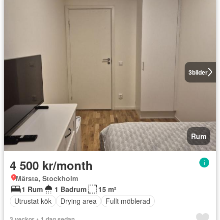
3
bilder
Rum
4 500 kr/month
Märsta, Stockholm
1 Rum
1 Badrum
15 m²
Utrustat kök
Drying area
Fullt möblerad
3 veckor + 1 dag sedan