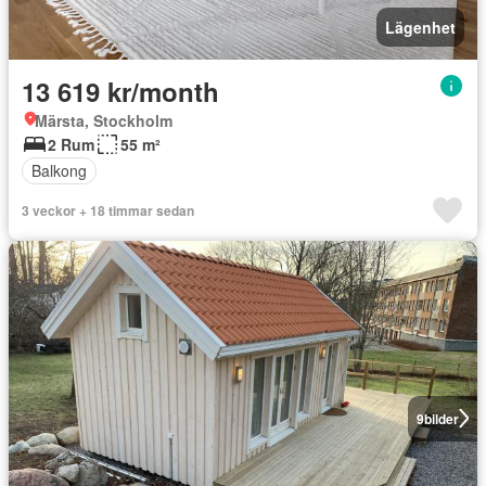
Lägenhet
13 619 kr/month
Märsta, Stockholm
2 Rum
55 m²
Balkong
3 veckor + 18 timmar sedan
9
bilder