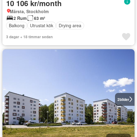
10 106 kr/month
Märsta, Stockholm
2 Rum
63 m²
Balkong
Utrustat kök
Drying area
3 dagar + 18 timmar sedan
2
bilder