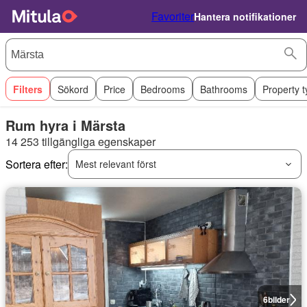
Favoriter
Hantera notifikationer
Filters
Sökord
Price
Bedrooms
Bathrooms
Property 
Rum hyra i Märsta
14 253 tillgängliga egenskaper
Sortera efter:
Mest relevant först
6
bilder