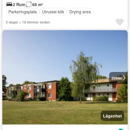
2 Rum
68 m²
Parkeringsplats
Utrustat kök
Drying area
3 dagar + 18 timmar sedan
2
bilder
Lägenhet