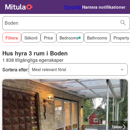
Favoriter
Hantera notifikationer
Filters
Sökord
Price
Bedrooms
Bathrooms
Property
Hus hyra 3 rum i Boden
1 838 tillgängliga egenskaper
Sortera efter:
Mest relevant först
7
bilder