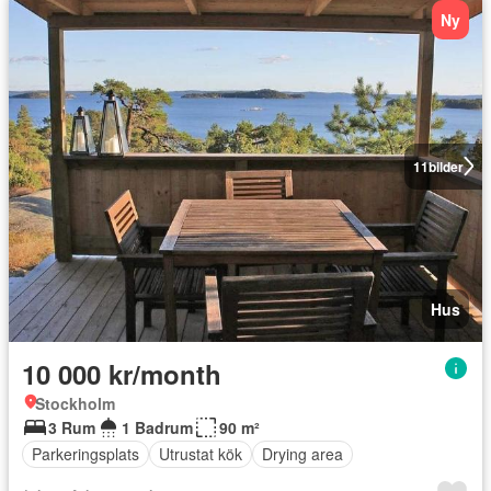
Ny
11
bilder
Hus
10 000 kr/month
Stockholm
3 Rum
1 Badrum
90 m²
Parkeringsplats
Utrustat kök
Drying area