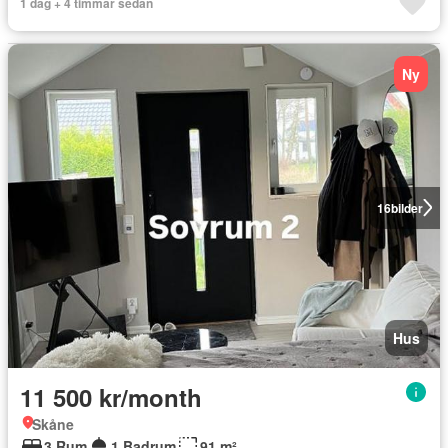
1 dag + 4 timmar sedan
Ny
16
bilder
Hus
11 500 kr/month
Skåne
3 Rum
1 Badrum
91 m²