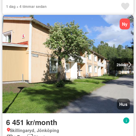
1 dag + 4 timmar sedan
Ny
2
bilder
Hus
6 451 kr/month
Skillingaryd, Jönköping