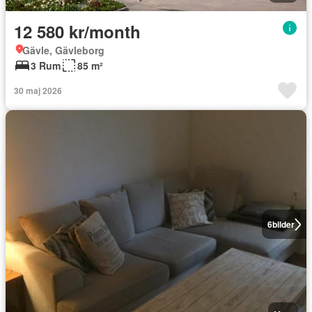
12 580 kr/month
Gävle, Gävleborg
3 Rum
85 m²
30 maj 2026
6
bilder