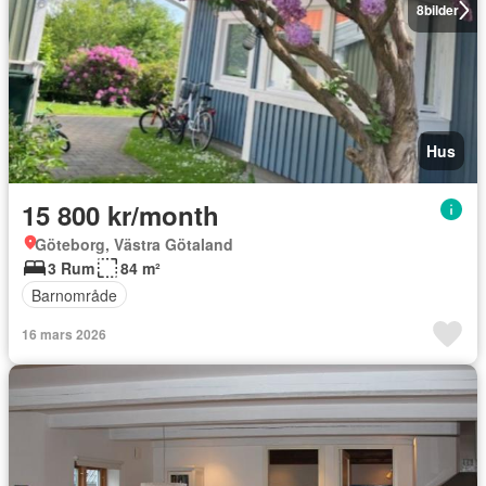
8
bilder
Hus
15 800 kr/month
Göteborg, Västra Götaland
3 Rum
84 m²
Barnområde
16 mars 2026