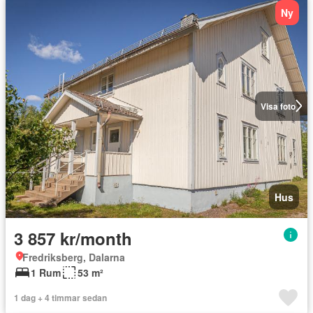
Ny
Visa foto
Hus
3 857 kr/month
Fredriksberg, Dalarna
1 Rum
53 m²
1 dag + 4 timmar sedan