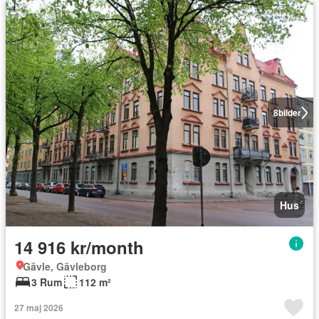
8
bilder
Hus
14 916 kr/month
Gävle, Gävleborg
3 Rum
112 m²
27 maj 2026