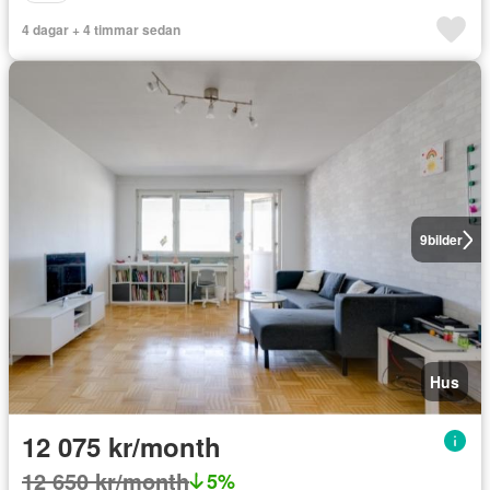
4 dagar + 4 timmar sedan
9
bilder
Hus
12 075 kr/month
12 650 kr/month
5%