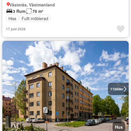
Västerås, Västmanland
3 Rum
76 m²
Hiss
Fullt möblerad
17 juni 2026
11
bilder
Hus