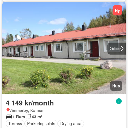
Ny
2
bilder
Hus
4 149 kr/month
Vimmerby, Kalmar
1 Rum
43 m²
Terrass
Parkeringsplats
Drying area