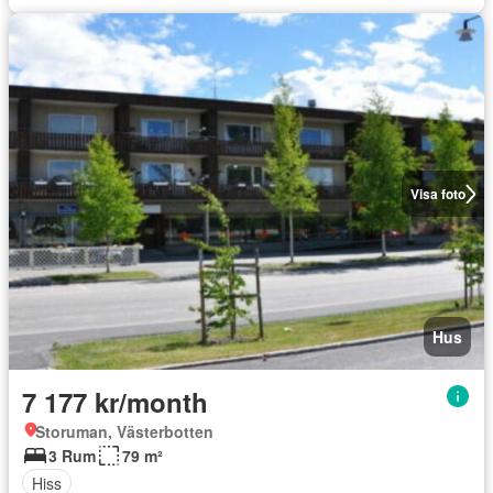
Visa foto
Hus
7 177 kr/month
Storuman, Västerbotten
3 Rum
79 m²
Hiss