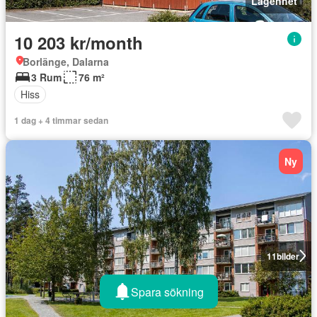
Lägenhet
10 203 kr/month
Borlänge, Dalarna
3 Rum
76 m²
Hiss
1 dag + 4 timmar sedan
Ny
11
bilder
Spara sökning