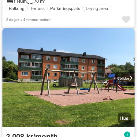
1 Rum
70 m²
Balkong
Terrass
Parkeringsplats
Drying area
2 dagar + 4 timmar sedan
6
bilder
Hus
3 008 kr/month