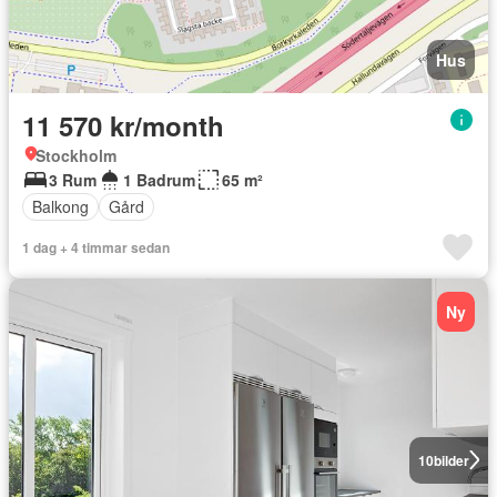
Hus
11 570 kr/month
Stockholm
3 Rum
1 Badrum
65 m²
Balkong
Gård
1 dag + 4 timmar sedan
Ny
10
bilder