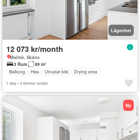
Lägenhet
12 073 kr/month
Malmö, Skåne
3 Rum
89 m²
Balkong
Hiss
Utrustat kök
Drying area
1 dag + 4 timmar sedan
Ny