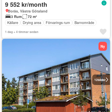
9 552 kr/month
Borås, Västra Götaland
3 Rum
72 m²
Källare
Drying area
Förvarings rum
Barnområde
1 dag + 4 timmar sedan
Ny
12
bilder