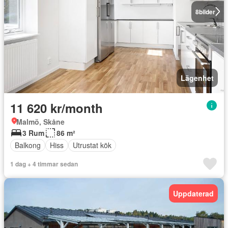
8
bilder
Lägenhet
11 620 kr/month
Malmö, Skåne
3 Rum
86 m²
Balkong
Hiss
Utrustat kök
1 dag + 4 timmar sedan
Uppdaterad