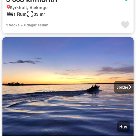
Kyrkhult, Blekinge
1 Rum
33 m²
1 vecka + 4 dagar sedan
5
bilder
Hus