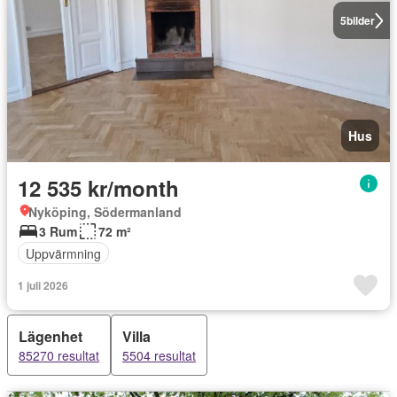
5
bilder
Hus
12 535 kr/month
Nyköping, Södermanland
3 Rum
72 m²
Uppvärmning
1 juli 2026
Lägenhet
Villa
85270 resultat
5504 resultat