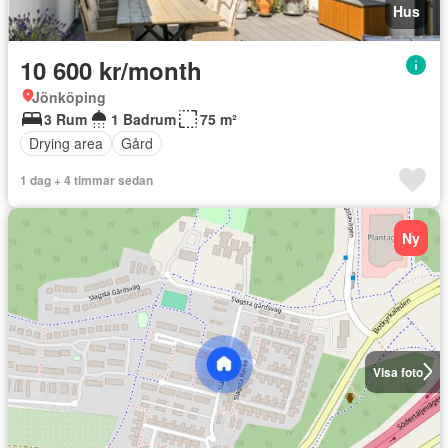
Hus
10 600 kr/month
Jönköping
3 Rum
1 Badrum
75 m²
Drying area
Gård
1 dag + 4 timmar sedan
Ny
Visa foto