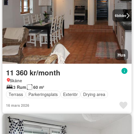
6
bilder
Hus
11 360 kr/month
Skåne
3 Rum
60 m²
Terrass
Parkeringsplats
Exteriör
Drying area
16 mars 2026