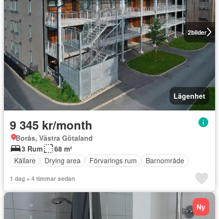
2
bilder
Lägenhet
9 345 kr/month
Borås, Västra Götaland
3 Rum
68 m²
Källare
Drying area
Förvarings rum
Barnområde
1 dag + 4 timmar sedan
Ny