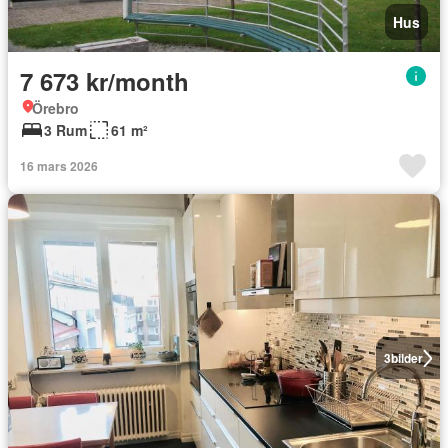
Hus
7 673 kr/month
Örebro
3 Rum
61 m²
16 mars 2026
3
bilder